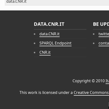
data.CNR.it
DATA.CNR.IT
BE UP
data.CNR.it
twitt
SPARQL Endpoint
conta
CNR.it
Copyright © 2010
I
This work is licensed under a
Creative Commons 