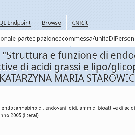
QL Endpoint
Browse
CNR.it
personale-partecipazioneacommessa/unitaDiPer
"Struttura e funzione di endo
ive di acidi grassi e lipo/glico
i KATARZYNA MARIA STAROWICZ
ndocannabinoidi, endovanilloidi, ammidi bioattive di acidi 
no 2005 (literal)