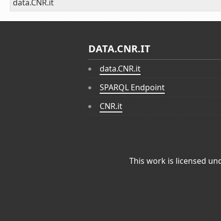
data.CNR.it
DATA.CNR.IT
data.CNR.it
SPARQL Endpoint
CNR.it
This work is licensed un