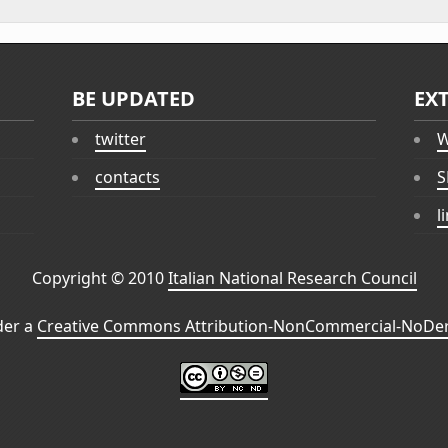
BE UPDATED
EX
twitter
W
contacts
S
l
Copyright © 2010
Italian National Research Council
der a
Creative Commons Attribution-NonCommercial-NoDeri