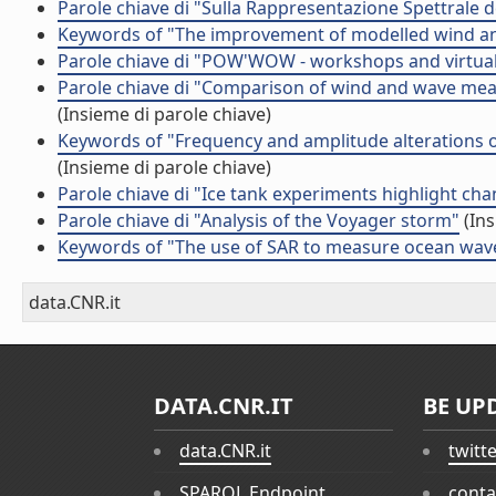
Parole chiave di "Sulla Rappresentazione Spettrale 
Keywords of "The improvement of modelled wind and
Parole chiave di "POW'WOW - workshops and virtual
Parole chiave di "Comparison of wind and wave me
(Insieme di parole chiave)
Keywords of "Frequency and amplitude alterations 
(Insieme di parole chiave)
Parole chiave di "Ice tank experiments highlight cha
Parole chiave di "Analysis of the Voyager storm"
(Ins
Keywords of "The use of SAR to measure ocean wave d
data.CNR.it
DATA.CNR.IT
BE UP
data.CNR.it
twitt
SPARQL Endpoint
conta