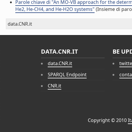
Parole chiave di "An MO-VB approach for the determi
He2, He-CH4, and He-H2O systems"
(Insieme di paro
data.CNR.it
DATA.CNR.IT
BE UP
data.CNR.it
twitt
SPARQL Endpoint
conta
CNR.it
Copyright © 2010
I