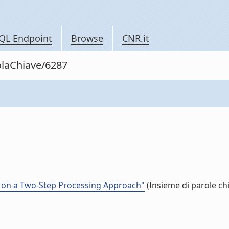
QL Endpoint
Browse
CNR.it
olaChiave/6287
d on a Two-Step Processing Approach"
(Insieme di parole ch