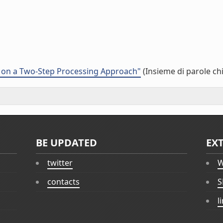
d on a Two-Step Processing Approach"
(Insieme di parole ch
BE UPDATED
EX
twitter
W
contacts
S
l