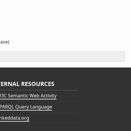
iave)
TERNAL RESOURCES
3C Semantic Web Activity
PARQL Query Language
inkeddata.org