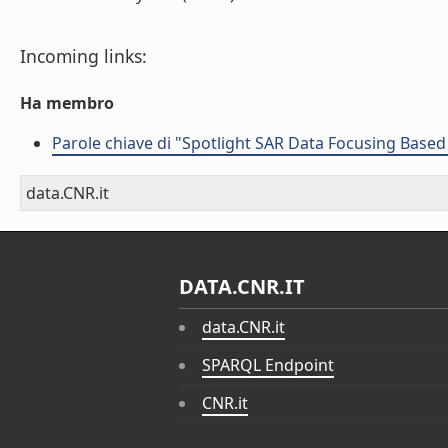
Incoming links:
Ha membro
Parole chiave di "Spotlight SAR Data Focusing Base
data.CNR.it
DATA.CNR.IT
data.CNR.it
SPARQL Endpoint
CNR.it