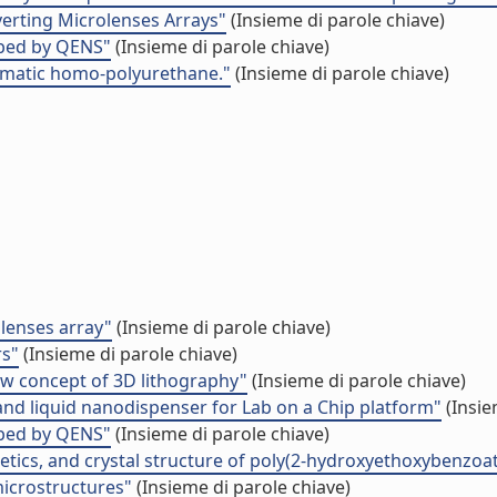
erting Microlenses Arrays"
(Insieme di parole chiave)
obed by QENS"
(Insieme di parole chiave)
nematic homo-polyurethane."
(Insieme di parole chiave)
lenses array"
(Insieme di parole chiave)
rs"
(Insieme di parole chiave)
ew concept of 3D lithography"
(Insieme di parole chiave)
 and liquid nanodispenser for Lab on a Chip platform"
(Insie
obed by QENS"
(Insieme di parole chiave)
inetics, and crystal structure of poly(2-hydroxyethoxybenzoa
microstructures"
(Insieme di parole chiave)