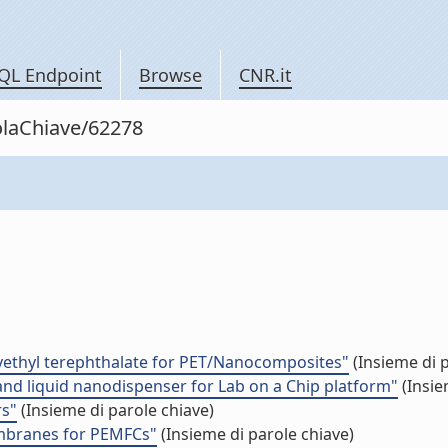
QL Endpoint
Browse
CNR.it
rolaChiave/62278
xyethyl terephthalate for PET/Nanocomposites"
(Insieme di p
 and liquid nanodispenser for Lab on a Chip platform"
(Insie
rs"
(Insieme di parole chiave)
embranes for PEMFCs"
(Insieme di parole chiave)