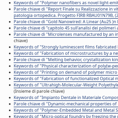
Keywords of "Polymer nanofibers as novel light-emit
Parole chiave di "Report Finale su Realizzazione in v
patologia ortopedica. Progetto FIRB RBAU01N79B, (2
Parole chiave di "Gold Nanowired: A Linear (Au25 )
Parole chiave di "capitolo 45 sull'analisi dei polime
Parole chiave di "Microlenses manufactured by an in
chiave)
Keywords of "Strongly luminescent films fabricated 
Keywords of "Fabrication of microstructures by a n
Parole chiave di "Melting behavior, crystallization k
Keywords of "Physical characterization of poly(w-pe
Keywords of "Printing on demand of polymer micro 
Keywords of "Fabrication of functionalized Optical 
Keywords of "Ultrahigh-Molecular-Weight Polyethyle
(Insieme di parole chiave)
Keywords of "Impianto Dentale in Materiale Compos
Parole chiave di "Dynamic-mechanical properties of 
Keywords of "Polymer-Embedded Metal and Metal Su
Keywords of "Micro-optical foundry by freezing the p