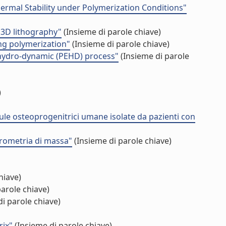
ermal Stability under Polymerization Conditions"
n 3D lithography"
(Insieme di parole chiave)
ng polymerization"
(Insieme di parole chiave)
o-hydro-dynamic (PEHD) process"
(Insieme di parole
)
ellule osteoprogenitrici umane isolate da pazienti con
ttrometria di massa"
(Insieme di parole chiave)
hiave)
arole chiave)
i parole chiave)
rix"
(Insieme di parole chiave)