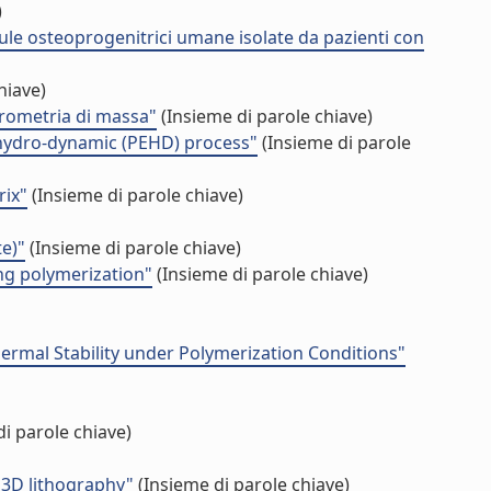
)
ellule osteoprogenitrici umane isolate da pazienti con
hiave)
ttrometria di massa"
(Insieme di parole chiave)
o-hydro-dynamic (PEHD) process"
(Insieme di parole
rix"
(Insieme di parole chiave)
te)"
(Insieme di parole chiave)
ng polymerization"
(Insieme di parole chiave)
ermal Stability under Polymerization Conditions"
i parole chiave)
n 3D lithography"
(Insieme di parole chiave)