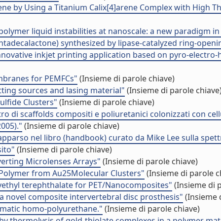
ne by Using a Titanium Calix[4]arene Complex with High Th
olymer liquid instabilities at nanoscale: a new paradigm i
ntadecalactone) synthesized by lipase-catalyzed ring-openi
novative inkjet printing application based on pyro-electr
embranes for PEMFCs"
(Insieme di parole chiave)
ting sources and lasing material"
(Insieme di parole chiave
lfide Clusters"
(Insieme di parole chiave)
itro di scaffolds compositi e poliuretanici colonizzati con c
005)."
(Insieme di parole chiave)
ri apparso nel libro (handbook) curato da Mike Lee sulla spe
ito"
(Insieme di parole chiave)
erting Microlenses Arrays"
(Insieme di parole chiave)
n Polymer from Au25Molecular Clusters"
(Insieme di parole c
xyethyl terephthalate for PET/Nanocomposites"
(Insieme di p
a novel composite intervertebral disc prosthesis"
(Insieme d
nematic homo-polyurethane."
(Insieme di parole chiave)
by thermolysis of gold-thiolate complexes in a polymer mat