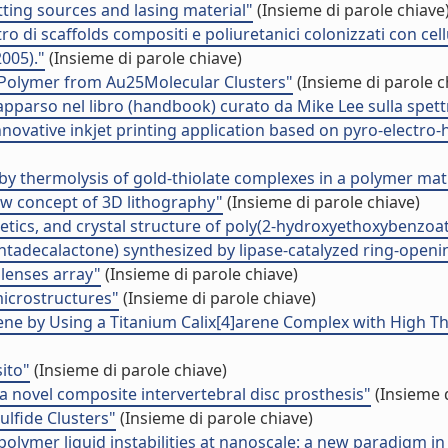
ting sources and lasing material"
(Insieme di parole chiave
itro di scaffolds compositi e poliuretanici colonizzati con c
005)."
(Insieme di parole chiave)
n Polymer from Au25Molecular Clusters"
(Insieme di parole c
ri apparso nel libro (handbook) curato da Mike Lee sulla spe
novative inkjet printing application based on pyro-electr
by thermolysis of gold-thiolate complexes in a polymer mat
ew concept of 3D lithography"
(Insieme di parole chiave)
inetics, and crystal structure of poly(2-hydroxyethoxybenzoa
ntadecalactone) synthesized by lipase-catalyzed ring-openi
lenses array"
(Insieme di parole chiave)
microstructures"
(Insieme di parole chiave)
ne by Using a Titanium Calix[4]arene Complex with High Th
ito"
(Insieme di parole chiave)
a novel composite intervertebral disc prosthesis"
(Insieme d
lfide Clusters"
(Insieme di parole chiave)
olymer liquid instabilities at nanoscale: a new paradigm i