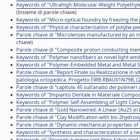
Keywords of "Ultrahigh-Molecular-Weight Polyethyle
(Insieme di parole chiave)
Keywords of "Micro-optical foundry by freezing the p
Keywords of "Physical characterization of poly(w-pe
Parole chiave di "Microlenses manufactured by an in
chiave)
Parole chiave di "Composite proton conducting m
Keywords of "Polymer nanofibers as novel light-emit
Keywords of "Polymer-Embedded Metal and Metal Su
Parole chiave di "Report Finale su Realizzazione in v
patologia ortopedica. Progetto FIRB RBAU01N79B, (2
Parole chiave di "capitolo 45 sull'analisi dei polime
Keywords of "Impianto Dentale in Materiale Compos
Keywords of "Polymer Self-Assembling of Light Conv
Parole chiave di "Gold Nanowired: A Linear (Au25 )
Parole chiave di "Clay Modification with bis-2hydro
Parole chiave di "Dynamic-mechanical properties of 
Keywords of "Synthesis and characterization of a 
Keywords of "Strongly luminescent films fabricated 