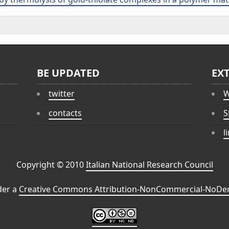
BE UPDATED
EX
twitter
W
contacts
S
l
Copyright © 2010
Italian National Research Council
der a
Creative Commons Attribution-NonCommercial-NoDeri