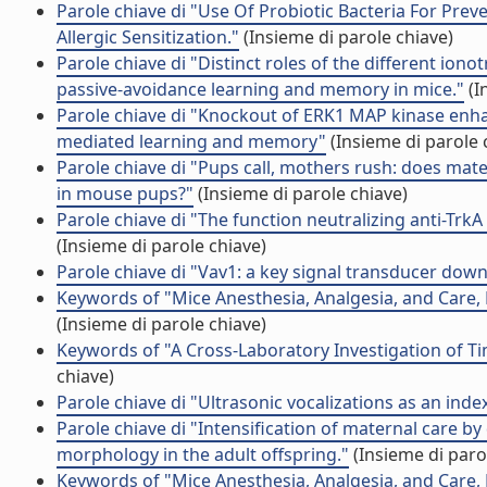
Parole chiave di "Use Of Probiotic Bacteria For Pre
Allergic Sensitization."
(Insieme di parole chiave)
Parole chiave di "Distinct roles of the different io
passive-avoidance learning and memory in mice."
(I
Parole chiave di "Knockout of ERK1 MAP kinase enhance
mediated learning and memory"
(Insieme di parole 
Parole chiave di "Pups call, mothers rush: does mate
in mouse pups?"
(Insieme di parole chiave)
Parole chiave di "The function neutralizing anti-T
(Insieme di parole chiave)
Parole chiave di "Vav1: a key signal transducer dow
Keywords of "Mice Anesthesia, Analgesia, and Care, P
(Insieme di parole chiave)
Keywords of "A Cross-Laboratory Investigation of 
chiave)
Parole chiave di "Ultrasonic vocalizations as an ind
Parole chiave di "Intensification of maternal care 
morphology in the adult offspring."
(Insieme di paro
Keywords of "Mice Anesthesia, Analgesia, and Care, P