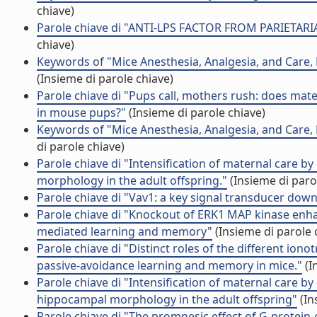
chiave)
Parole chiave di "ANTI-LPS FACTOR FROM PARIETA
chiave)
Keywords of "Mice Anesthesia, Analgesia, and Care, P
(Insieme di parole chiave)
Parole chiave di "Pups call, mothers rush: does mate
in mouse pups?"
(Insieme di parole chiave)
Keywords of "Mice Anesthesia, Analgesia, and Care, P
di parole chiave)
Parole chiave di "Intensification of maternal care 
morphology in the adult offspring."
(Insieme di paro
Parole chiave di "Vav1: a key signal transducer dow
Parole chiave di "Knockout of ERK1 MAP kinase enhance
mediated learning and memory"
(Insieme di parole 
Parole chiave di "Distinct roles of the different io
passive-avoidance learning and memory in mice."
(I
Parole chiave di "Intensification of maternal care b
hippocampal morphology in the adult offspring"
(In
Parole chiave di "The promnesic effect of G-protein-