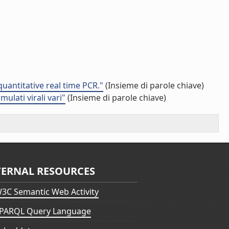
uantitative real time PCR."
(Insieme di parole chiave)
ulati virali vari"
(Insieme di parole chiave)
TERNAL RESOURCES
3C Semantic Web Activity
PARQL Query Language