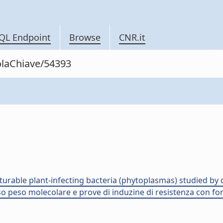
QL Endpoint
Browse
CNR.it
rolaChiave/54393
urable plant-infecting bacteria (phytoplasmas) studied by q
sso peso molecolare e prove di induzine di resistenza con form