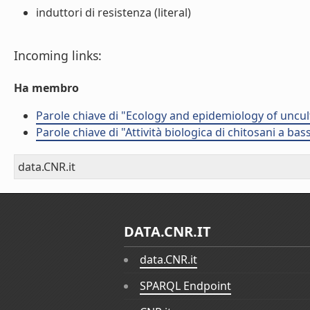
induttori di resistenza (literal)
Incoming links:
Ha membro
Parole chiave di "Ecology and epidemiology of uncult
Parole chiave di "Attività biologica di chitosani a ba
data.CNR.it
DATA.CNR.IT
data.CNR.it
SPARQL Endpoint