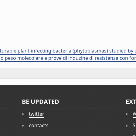
urable plant-infecting bacteria (phytoplasmas) studied by q
sso peso molecolare e prove di induzine di resistenza con form
BE UPDATED
EX
twitter
W
contacts
S