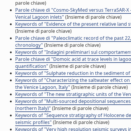
parole chiave)
Parole chiave di "Cosmo-SkyMed versus TerraSAR-X 
Venical Lagoon inlets"
(Insieme di parole chiave)
Keywords of "Evidence of the present relative land st
(Insieme di parole chiave)
Parole chiave di "Paleoclimatic record of the past 22
chronology"
(Insieme di parole chiave)
Keywords of "Indagini preliminari sul comportament
Parole chiave di "Domoic acid at trace levels in la
quantification"
(Insieme di parole chiave)
Keywords of "Sulphate reduction in the sediment of t
Keywords of "Characterizing the saltwater effect on
the Venice Lagoon, Italy"
(Insieme di parole chiave)
Keywords of "The new stratigraphic units of the Ven
Keywords of "Multi-sourced depositional sequences 
(northern Italy)"
(Insieme di parole chiave)
Keywords of "Sequence stratigraphy of Holocene dep
seismic profiles"
(Insieme di parole chiave)
Keywords of "Very high resolution seismic surveys i