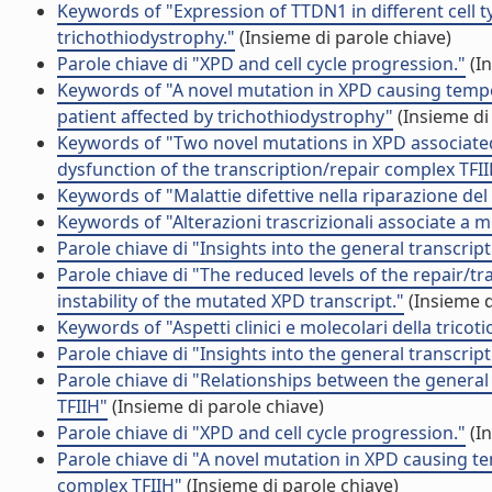
Keywords of "Expression of TTDN1 in different cell 
trichothiodystrophy."
(Insieme di parole chiave)
Parole chiave di "XPD and cell cycle progression."
(In
Keywords of "A novel mutation in XPD causing temper
patient affected by trichothiodystrophy"
(Insieme di
Keywords of "Two novel mutations in XPD associate
dysfunction of the transcription/repair complex TFI
Keywords of "Malattie difettive nella riparazione de
Keywords of "Alterazioni trascrizionali associate a 
Parole chiave di "Insights into the general transcript
Parole chiave di "The reduced levels of the repair/tr
instability of the mutated XPD transcript."
(Insieme d
Keywords of "Aspetti clinici e molecolari della tricoti
Parole chiave di "Insights into the general transcript
Parole chiave di "Relationships between the general 
TFIIH"
(Insieme di parole chiave)
Parole chiave di "XPD and cell cycle progression."
(In
Parole chiave di "A novel mutation in XPD causing t
complex TFIIH"
(Insieme di parole chiave)