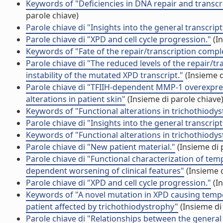
Keywords of "Deficiencies in DNA repair and transcri
parole chiave)
Parole chiave di "Insights into the general transcript
Parole chiave di "XPD and cell cycle progression."
(In
Keywords of "Fate of the repair/transcription comple
Parole chiave di "The reduced levels of the repair/tr
instability of the mutated XPD transcript."
(Insieme d
Parole chiave di "TFIIH-dependent MMP-1 overexpress
alterations in patient skin"
(Insieme di parole chiave
Keywords of "Functional alterations in trichothiodys
Parole chiave di "Insights into the general transcript
Keywords of "Functional alterations in trichothiodys
Parole chiave di "New patient material."
(Insieme di 
Parole chiave di "Functional characterization of te
dependent worsening of clinical features"
(Insieme d
Parole chiave di "XPD and cell cycle progression."
(In
Keywords of "A novel mutation in XPD causing temper
patient affected by trichothiodystrophy"
(Insieme di
Parole chiave di "Relationships between the general 