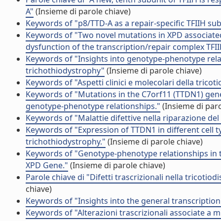
A"
(Insieme di parole chiave)
Keywords of "p8/TTD-A as a repair-specific TFIIH sub
Keywords of "Two novel mutations in XPD associate
dysfunction of the transcription/repair complex TFI
Keywords of "Insights into genotype-phenotype rela
trichothiodystrophy"
(Insieme di parole chiave)
Keywords of "Aspetti clinici e molecolari della tricoti
Keywords of "Mutations in the C7orf11 (TTDN1) gene
genotype-phenotype relationships."
(Insieme di paro
Keywords of "Malattie difettive nella riparazione de
Keywords of "Expression of TTDN1 in different cell 
trichothiodystrophy."
(Insieme di parole chiave)
Keywords of "Genotype-phenotype relationships in tr
XPD Gene."
(Insieme di parole chiave)
Parole chiave di "Difetti trascrizionali nella tricotiod
chiave)
Keywords of "Insights into the general transcription 
Keywords of "Alterazioni trascrizionali associate a 