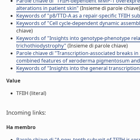
Parole chiave di "TFIIH-dependent MMP-1 overexpress
alterations in patient skin"
(Insieme di parole chiave
Keywords of "p8/TTD-A as a repair-specific TFIIH sub
Keywords of "Cell cycle-dependent dynamic assemb
chiave)
Keywords of "Insights into genotype-phenotype rela
trichothiodystrophy"
(Insieme di parole chiave)
Parole chiave di "Transcription-associated breaks 
combined features of xeroderma pigmentosum and
Keywords of "Insights into the general transcription 
Value
TFIIH (literal)
Incoming links:
Ha membro
Parole chiave di "A new, tenth subunit of TFIIH is 