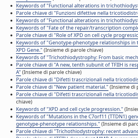
Keywords of "Functional alterations in trichothiodys
Parole chiave di "Funzioni difettive nella tricotiodistr
Keywords of "Functional alterations in trichothiodys
Keywords of "Fate of the repair/transcription comple
Parole chiave di "Role of XPD on cell cycle progressi
Keywords of "Genotype-phenotype relationships in tr
XPD Gene."
(Insieme di parole chiave)
Keywords of "Trichothiodystrophy: From basic mechan
Parole chiave di "A new, tenth subunit of TFIIH is 
A"
(Insieme di parole chiave)
Parole chiave di "Difetti trascrizionali nella tricotiodi
Parole chiave di "New patient material."
(Insieme di 
Parole chiave di "Difetti trascrizionali nella tricotiod
chiave)
Keywords of "XPD and cell cycle progression."
(Insie
Keywords of "Mutations in the C7orf11 (TTDN1) gene
genotype-phenotype relationships."
(Insieme di paro
Parole chiave di "Trichothiodystrophy: recent advan