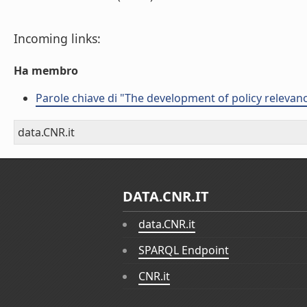
Incoming links:
Ha membro
Parole chiave di "The development of policy relevan
data.CNR.it
DATA.CNR.IT
data.CNR.it
SPARQL Endpoint
CNR.it