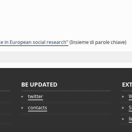
ce in European social research"
(Insieme di parole chiave)
BE UPDATED
EX
twitter
W
contacts
S
l