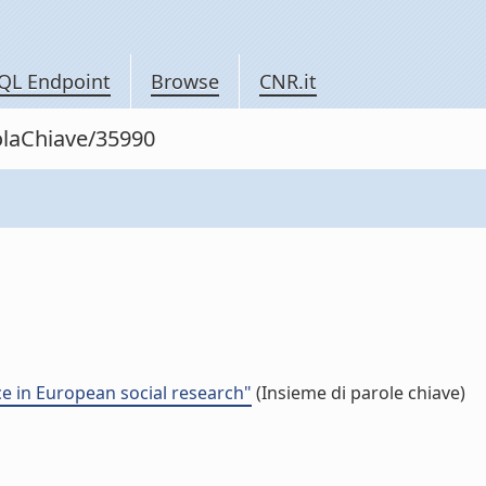
QL Endpoint
Browse
CNR.it
rolaChiave/35990
ce in European social research"
(Insieme di parole chiave)