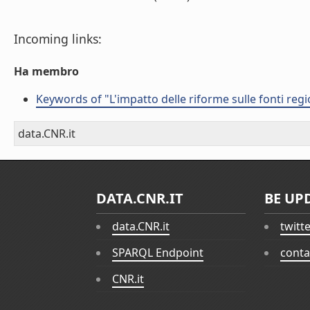
Incoming links:
Ha membro
Keywords of "L'impatto delle riforme sulle fonti regi
data.CNR.it
DATA.CNR.IT
BE UP
data.CNR.it
twitt
SPARQL Endpoint
conta
CNR.it