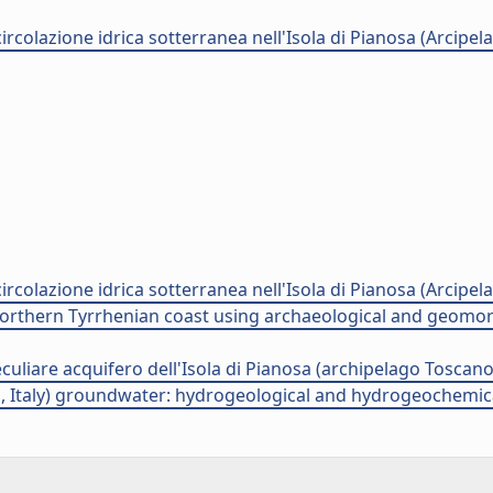
circolazione idrica sotterranea nell'Isola di Pianosa (Arcipel
circolazione idrica sotterranea nell'Isola di Pianosa (Arcipel
rthern Tyrrhenian coast using archaeological and geomorph
culiare acquifero dell'Isola di Pianosa (archipelago Toscano
, Italy) groundwater: hydrogeological and hydrogeochemical 