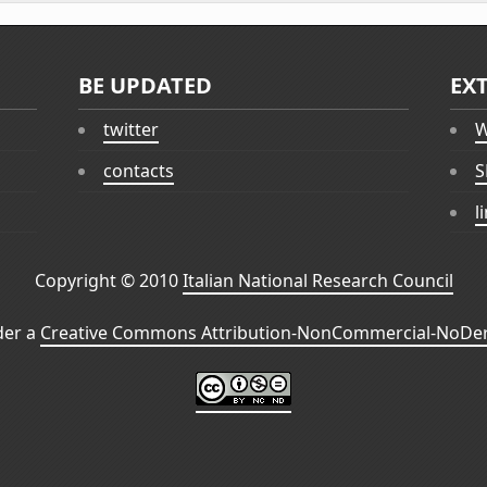
BE UPDATED
EX
twitter
W
contacts
S
l
Copyright © 2010
Italian National Research Council
der a
Creative Commons Attribution-NonCommercial-NoDeri