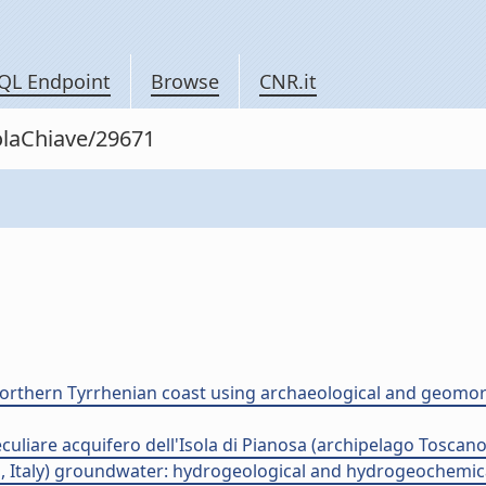
QL Endpoint
Browse
CNR.it
rolaChiave/29671
rthern Tyrrhenian coast using archaeological and geomorph
culiare acquifero dell'Isola di Pianosa (archipelago Toscano
, Italy) groundwater: hydrogeological and hydrogeochemical 