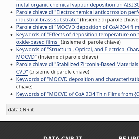
metal organic chemical vapour deposition on AISI 304
Parole chiave di "Electrochemical anticorrosion p
industrial brass substrate"
(Insieme di parole chiave
Parole chiave di "MOCVD deposition of CoAl2O4 fil
Keywords of "Effects of deposition temperature on 
oxide-based films"
(Insieme di parole chiave)
Keywords of "Structural, Optical, and Electrical Ch
MOCVD"
(Insieme di parole chiave)
Parole chiave di "Stabilized Zirconia-Based Material
CVD"
(Insieme di parole chiave)
Keywords of "MOCVD deposition and characterization
chiave)
Keywords of "MOCVD of CoAl2O4 Thin Films from {C
data.CNR.it
DATA.CNR.IT
BE UP