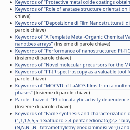
Keywords of "Protective metal oxide coatings obtai
Keywords of "Role of anatase structure orientation in
chiave)
Keywords of "Deposizione di Film Nanostrutturati di
parole chiave)
Keywords of "A Template Metal-Organic Chemical Va
nanotbes arrays"
(Insieme di parole chiave)
Keywords of "Performance of nanostructured Pt-Ti
(Insieme di parole chiave)
Keywords of "Novel molecular precursors for the M
Keywords of "FT-IR spectroscopy as a valuable tool 
parole chiave)
Keywords of "MOCVD of LaAlO3 films from a molten p
phases"
(Insieme di parole chiave)
Parole chiave di "Photocatalytic activity dependenc
(Insieme di parole chiave)
Keywords of "Facile synthesis and characterization o
(1,1,1,5,5,5-hexafluoro-2,4-pentanedionato)(2,2 '-bipy
(N,N,N ',N '-tetramethylethylenediamine)silver(I) and