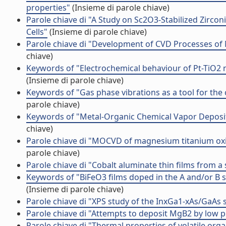
properties"
(Insieme di parole chiave)
Parole chiave di "A Study on Sc2O3-Stabilized Zircon
Cells"
(Insieme di parole chiave)
Parole chiave di "Development of CVD Processes of 
chiave)
Keywords of "Electrochemical behaviour of Pt-TiO2
(Insieme di parole chiave)
Keywords of "Gas phase vibrations as a tool for the
parole chiave)
Keywords of "Metal-Organic Chemical Vapor Depos
chiave)
Parole chiave di "MOCVD of magnesium titanium oxi
parole chiave)
Parole chiave di "Cobalt aluminate thin films from a
Keywords of "BiFeO3 films doped in the A and/or B s
(Insieme di parole chiave)
Parole chiave di "XPS study of the InxGa1-xAs/GaAs s
Parole chiave di "Attempts to deposit MgB2 by low 
Parole chiave di "Thermal properties of volatile 