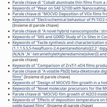
Parole chiave di "Cobalt aluminate thin films from a
Keywords of "Wear on SAE 52100 with Nanocoating
Parole chiave di "MOCVD Deposition of VOx films fr
Keywords of "Electrochemical behaviour of Pt-TiO2
(Insieme di parole chiave)
Parole chiave di "A novel hybrid nanocomposite : stre
Keywords of "XAS and GIXRD Study of Co Sites in 
Keywords of "Facile synthesis and characterization o
(1,1,1,5,5,5-hexafluoro-2,4-pentanedionato)(2,2 '-bipy
(N,N,N ',N '-tetramethylethylenediamine)silver(I) and
parole chiave)
Keywords of "Comparison of ZrxTi1-xO4 films pro
Parole chiave di "A volatile Pb(II) beta-diketonate
films"
(Insieme di parole chiave)
Keywords of "Design of MOCVD film growth in a hot 
Keywords of "Novel molecular precursors for the M
Parole chiave di "MOCVD film growth of Al2O3 inside
Keywords of "Effects of deposition temperature on 
oxide-based films"
(Insieme di parole chiave)