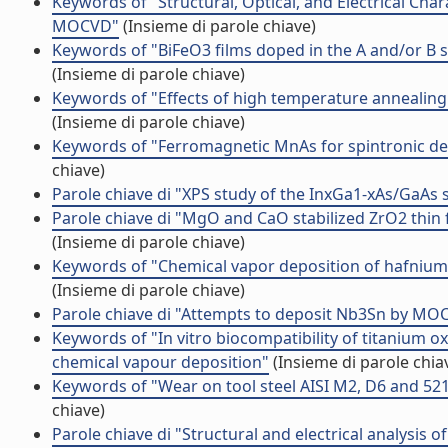
Keywords of "Structural, Optical, and Electrical Ch
MOCVD"
(Insieme di parole chiave)
Keywords of "BiFeO3 films doped in the A and/or B s
(Insieme di parole chiave)
Keywords of "Effects of high temperature anneali
(Insieme di parole chiave)
Keywords of "Ferromagnetic MnAs for spintronic d
chiave)
Parole chiave di "XPS study of the InxGa1-xAs/GaAs s
Parole chiave di "MgO and CaO stabilized ZrO2 thin
(Insieme di parole chiave)
Keywords of "Chemical vapor deposition of hafnium
(Insieme di parole chiave)
Parole chiave di "Attempts to deposit Nb3Sn by MO
Keywords of "In vitro biocompatibility of titanium o
chemical vapour deposition"
(Insieme di parole chia
Keywords of "Wear on tool steel AISI M2, D6 and 5
chiave)
Parole chiave di "Structural and electrical analysis o