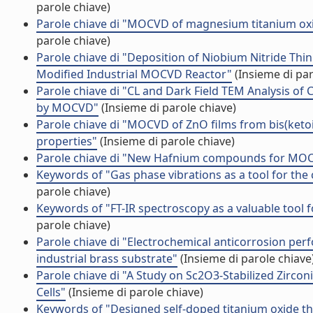
parole chiave)
Parole chiave di "MOCVD of magnesium titanium oxi
parole chiave)
Parole chiave di "Deposition of Niobium Nitride Thi
Modified Industrial MOCVD Reactor"
(Insieme di par
Parole chiave di "CL and Dark Field TEM Analysis o
by MOCVD"
(Insieme di parole chiave)
Parole chiave di "MOCVD of ZnO films from bis(ketoi
properties"
(Insieme di parole chiave)
Parole chiave di "New Hafnium compounds for MOCV
Keywords of "Gas phase vibrations as a tool for the
parole chiave)
Keywords of "FT-IR spectroscopy as a valuable tool 
parole chiave)
Parole chiave di "Electrochemical anticorrosion p
industrial brass substrate"
(Insieme di parole chiave
Parole chiave di "A Study on Sc2O3-Stabilized Zircon
Cells"
(Insieme di parole chiave)
Keywords of "Designed self-doped titanium oxide thin 