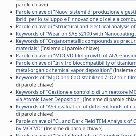
parole chiave)
Parole chiave di "Nuovi sistemi di produzione e gesti
ibridi per lo sviluppo e l'innovazione di celle a combu
Parole chiave di "Structural and electrical analysis o
Keywords of "Wear on SAE 52100 with Nanocoating
Keywords of "Organometallic compounds as precursor
materials"
(Insieme di parole chiave)
Parole chiave di "MOCVD film growth of Al2O3 inside
Parole chiave di "In vitro biocompatibility of titan
metal-organic chemical vapor deposition"
(Insieme d
Keywords of "MgO and CaO stabilized ZrO2 thin fil
di parole chiave)
Keywords of "Gestione e controllo di un reattore M
via Atomic Layer Deposition"
(Insieme di parole chia
Keywords of "ASR evaluation of different kinds of coa
di parole chiave)
Parole chiave di "CL and Dark Field TEM Analysis o
by MOCVD"
(Insieme di parole chiave)
Parole chiave di "Dental Implants of Complex Form