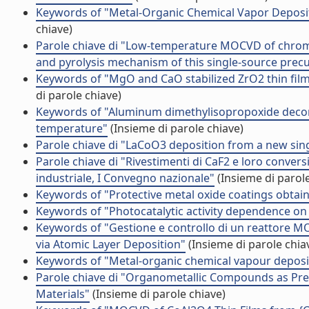
Keywords of "Metal-Organic Chemical Vapor Depos
chiave)
Parole chiave di "Low-temperature MOCVD of chrom
and pyrolysis mechanism of this single-source prec
Keywords of "MgO and CaO stabilized ZrO2 thin fil
di parole chiave)
Keywords of "Aluminum dimethylisopropoxide decomp
temperature"
(Insieme di parole chiave)
Parole chiave di "LaCoO3 deposition from a new sin
Parole chiave di "Rivestimenti di CaF2 e loro convers
industriale, I Convegno nazionale"
(Insieme di parole
Keywords of "Protective metal oxide coatings obtai
Keywords of "Photocatalytic activity dependence on 
Keywords of "Gestione e controllo di un reattore M
via Atomic Layer Deposition"
(Insieme di parole chia
Keywords of "Metal-organic chemical vapour depositi
Parole chiave di "Organometallic Compounds as Prec
Materials"
(Insieme di parole chiave)