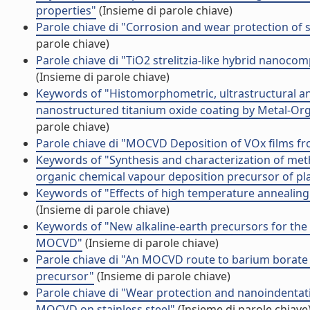
properties"
(Insieme di parole chiave)
Parole chiave di "Corrosion and wear protection of 
parole chiave)
Parole chiave di "TiO2 strelitzia-like hybrid nanoc
(Insieme di parole chiave)
Keywords of "Histomorphometric, ultrastructural an
nanostructured titanium oxide coating by Metal-Org
parole chiave)
Parole chiave di "MOCVD Deposition of VOx films fr
Keywords of "Synthesis and characterization of methy
organic chemical vapour deposition precursor of pl
Keywords of "Effects of high temperature anneali
(Insieme di parole chiave)
Keywords of "New alkaline-earth precursors for the 
MOCVD"
(Insieme di parole chiave)
Parole chiave di "An MOCVD route to barium borate t
precursor"
(Insieme di parole chiave)
Parole chiave di "Wear protection and nanoindentati
MOCVD on stainless steel"
(Insieme di parole chiave