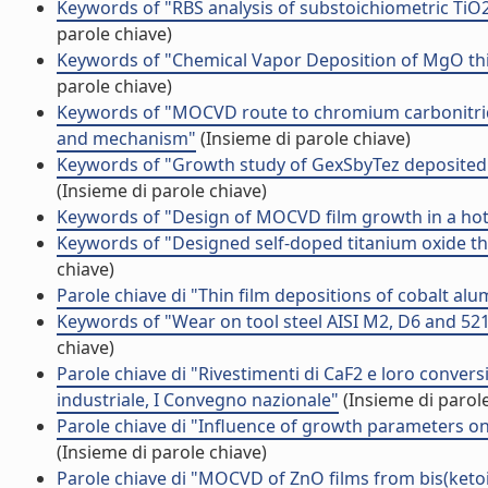
Keywords of "RBS analysis of substoichiometric TiO2-a
parole chiave)
Keywords of "Chemical Vapor Deposition of MgO thi
parole chiave)
Keywords of "MOCVD route to chromium carbonitride 
and mechanism"
(Insieme di parole chiave)
Keywords of "Growth study of GexSbyTez deposited
(Insieme di parole chiave)
Keywords of "Design of MOCVD film growth in a hot 
Keywords of "Designed self-doped titanium oxide thin 
chiave)
Parole chiave di "Thin film depositions of cobalt a
Keywords of "Wear on tool steel AISI M2, D6 and 5
chiave)
Parole chiave di "Rivestimenti di CaF2 e loro convers
industriale, I Convegno nazionale"
(Insieme di parole
Parole chiave di "Influence of growth parameters o
(Insieme di parole chiave)
Parole chiave di "MOCVD of ZnO films from bis(ketoi