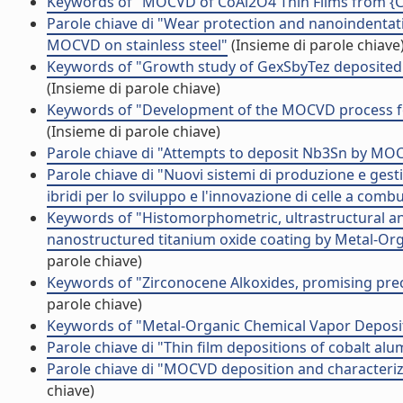
Keywords of "MOCVD of CoAl2O4 Thin Films from {C
Parole chiave di "Wear protection and nanoindentati
MOCVD on stainless steel"
(Insieme di parole chiave
Keywords of "Growth study of GexSbyTez deposited
(Insieme di parole chiave)
Keywords of "Development of the MOCVD process for t
(Insieme di parole chiave)
Parole chiave di "Attempts to deposit Nb3Sn by MO
Parole chiave di "Nuovi sistemi di produzione e gesti
ibridi per lo sviluppo e l'innovazione di celle a combu
Keywords of "Histomorphometric, ultrastructural an
nanostructured titanium oxide coating by Metal-Org
parole chiave)
Keywords of "Zirconocene Alkoxides, promising prec
parole chiave)
Keywords of "Metal-Organic Chemical Vapor Deposit
Parole chiave di "Thin film depositions of cobalt a
Parole chiave di "MOCVD deposition and characteriza
chiave)