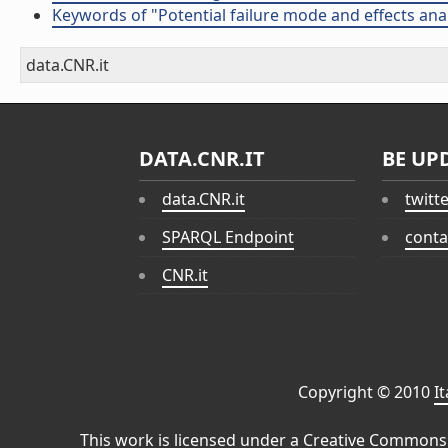
Keywords of "Potential failure mode and effects anal
data.CNR.it
DATA.CNR.IT
BE UP
data.CNR.it
twitt
SPARQL Endpoint
conta
CNR.it
Copyright © 2010
I
This work is licensed under a
Creative Commons 