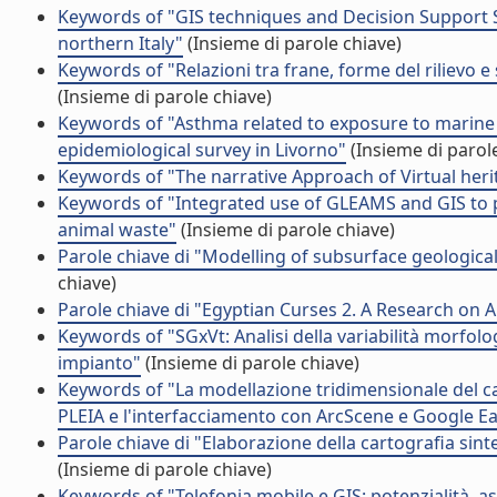
Keywords of "GIS techniques and Decision Support Sy
northern Italy"
(Insieme di parole chiave)
Keywords of "Relazioni tra frane, forme del rilievo e 
(Insieme di parole chiave)
Keywords of "Asthma related to exposure to marine a
epidemiological survey in Livorno"
(Insieme di parol
Keywords of "The narrative Approach of Virtual heri
Keywords of "Integrated use of GLEAMS and GIS to p
animal waste"
(Insieme di parole chiave)
Parole chiave di "Modelling of subsurface geological
chiave)
Parole chiave di "Egyptian Curses 2. A Research on 
Keywords of "SGxVt: Analisi della variabilità morfolog
impianto"
(Insieme di parole chiave)
Keywords of "La modellazione tridimensionale del ca
PLEIA e l'interfacciamento con ArcScene e Google Ea
Parole chiave di "Elaborazione della cartografia sint
(Insieme di parole chiave)
Keywords of "Telefonia mobile e GIS: potenzialità, asp