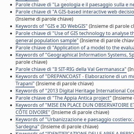
Parole chiave di "La geologia e il paesaggio sulla e nel
Parole chiave di "A GIS-based interactive web decisi
(Insieme di parole chiave)
Keywords of "GIS e 3D WebGIS"
(Insieme di parole c
Parole chiave di "Use of GIS technology to analyse th
general population sample"
(Insieme di parole chiav
Parole chiave di "Application of a model to the eval
Keywords of "Geographical Information Systems, Spa
parole chiave)
Parole chiave di "Il SIT-RIG della Val Germanasca"
(In
Keywords of "DREPANCOAST - Elaborazione di un mode
Trapani"
(Insieme di parole chiave)
Keywords of "2013 Digital Heritage International C
Parole chiave di "The Appia Antica project"
(Insieme 
Keywords of "MISE EN PLACE DUN OBSERVATOIR
CÔTE DIVOIRE"
(Insieme di parole chiave)
Keywords of "Urbanizzazione e paesaggio costiero: alc
Sardegna"
(Insieme di parole chiave)
Keywords of "IDENTIFICAZIONE DELLE AREE A PERI