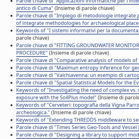
Parole chiave di "Applicazioni informatiche per l'int
antico di Cuma"
(Insieme di parole chiave)
Parole chiave di "Impiego di metodologie integrate pe
of integrate methodologies for archaeological plac
Keywords of "I sistemi informativi per la documentazi
parole chiave)
Parole chiave di "FITTING GROUNDWATER MONITO
PROCEDURE"
(Insieme di parole chiave)
Parole chiave di "Comparative analysis of models of 
Parole chiave di "Maximun entropy inference for ge
Parole chiave di "Valchiavenna: un esempio di carto
Parole chiave di "Spatial Statistical Models for the 
Keywords of "Investigating the need of complex vs. 
exposure with the SoilPlus model"
(Insieme di parole
Keywords of "Cerveteri: topografia della Vigna Parro
archeologica."
(Insieme di parole chiave)
Keywords of "Extending THREDDS middleware to s
Parole chiave di "Times Series Geo-Tools and Vessel 
Parole chiave di "Designing a library to support mod