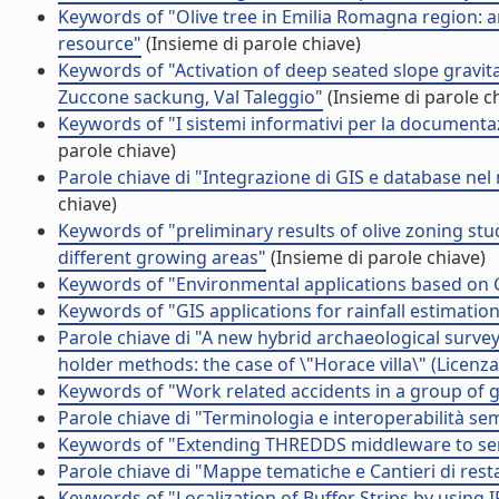
Keywords of "Olive tree in Emilia Romagna region: 
resource"
(Insieme di parole chiave)
Keywords of "Activation of deep seated slope gravit
Zuccone sackung, Val Taleggio"
(Insieme di parole c
Keywords of "I sistemi informativi per la documentazi
parole chiave)
Parole chiave di "Integrazione di GIS e database nel
chiave)
Keywords of "preliminary results of olive zoning study
different growing areas"
(Insieme di parole chiave)
Keywords of "Environmental applications based on 
Keywords of "GIS applications for rainfall estimatio
Parole chiave di "A new hybrid archaeological sur
holder methods: the case of \"Horace villa\" (Licenza
Keywords of "Work related accidents in a group of 
Parole chiave di "Terminologia e interoperabilità sema
Keywords of "Extending THREDDS middleware to s
Parole chiave di "Mappe tematiche e Cantieri di rest
Keywords of "Localization of Buffer Strips by using I