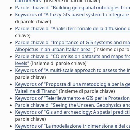
catchments"
(Insieme di parole chiave)
Parole chiave di "Building geospatial ontologies fr
Keywords of "A fuzzy GIS-based system to integrate l
di parole chiave)
Parole chiave di "Analisi territoriale della diffusione 
chiave)
Parole chiave di "Importance of GIS systems and mat
Albopictus in an urban Italian area"
(Insieme di parol
Parole chiave di "CO emission datasets and maps fro
levels"
(Insieme di parole chiave)
Keywords of "A multi-scale approach to assess the
parole chiave)
Keywords of "Proposta di una metodologia per la g
Valtellina di Tirano"
(Insieme di parole chiave)
Keywords of "Telerilevamento e GIS per la Protezion
Parole chiave di "Seeing the Unseen. Geophysics a
Keywords of "Gis and archaeology: A spatial predictiv
parole chiave)
Keywords of "La modellazione tridimensionale del ca