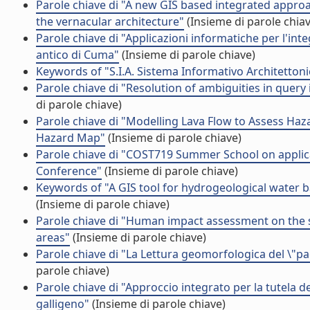
Parole chiave di "A new GIS based integrated appro
the vernacular architecture"
(Insieme di parole chiav
Parole chiave di "Applicazioni informatiche per l'int
antico di Cuma"
(Insieme di parole chiave)
Keywords of "S.I.A. Sistema Informativo Architettonico
Parole chiave di "Resolution of ambiguities in query
di parole chiave)
Parole chiave di "Modelling Lava Flow to Assess Haz
Hazard Map"
(Insieme di parole chiave)
Parole chiave di "COST719 Summer School on applica
Conference"
(Insieme di parole chiave)
Keywords of "A GIS tool for hydrogeological water b
(Insieme di parole chiave)
Parole chiave di "Human impact assessment on the s
areas"
(Insieme di parole chiave)
Parole chiave di "La Lettura geomorfologica del \"pae
parole chiave)
Parole chiave di "Approccio integrato per la tutela de
galligeno"
(Insieme di parole chiave)