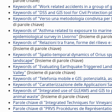
parole chiave)
Keywords of "Work related accidents in a group of 
Keywords of "DSS and GIS tool for Civil Protection p
Keywords of "Verso una metodologia condivisa per l'a
di parole chiave)
Keywords of "Asthma related to exposure to marine a
epidemiological survey in Livorno"
(Insieme di parol
Keywords of "Relazioni tra frane, forme del rilievo e 
(Insieme di parole chiave)
Keywords of "Spatio-temporal dynamics of Orius spp
landscape"
(Insieme di parole chiave)
Keywords of "Evaluating Earthquake-Triggered Lands
Valley"
(Insieme di parole chiave)
Keywords of "Telefonia mobile e GIS: potenzialità, asp
Keywords of "Caratterizzazione delle Applicazioni Sat
Keywords of "Integrated use of GLEAMS and GIS to p
animal waste"
(Insieme di parole chiave)
Parole chiave di "Integrated Techniques for Vineyard
Parole chiave di "PRVS Procédures de Représentation 