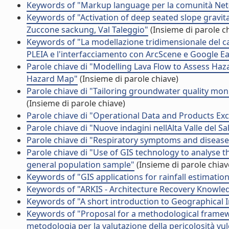
Keywords of "Markup language per la comunità Net
Keywords of "Activation of deep seated slope gravit
Zuccone sackung, Val Taleggio"
(Insieme di parole c
Keywords of "La modellazione tridimensionale del ca
PLEIA e l'interfacciamento con ArcScene e Google Ea
Parole chiave di "Modelling Lava Flow to Assess Haz
Hazard Map"
(Insieme di parole chiave)
Parole chiave di "Tailoring groundwater quality moni
(Insieme di parole chiave)
Parole chiave di "Operational Data and Products Ex
Parole chiave di "Nuove indagini nellAlta Valle del Sa
Parole chiave di "Respiratory symptoms and disease
Parole chiave di "Use of GIS technology to analyse th
general population sample"
(Insieme di parole chiav
Keywords of "GIS applications for rainfall estimatio
Keywords of "ARKIS - Architecture Recovery Knowle
Keywords of "A short introduction to Geographical
Keywords of "Proposal for a methodological framew
metodologia per la valutazione della pericolosità vu