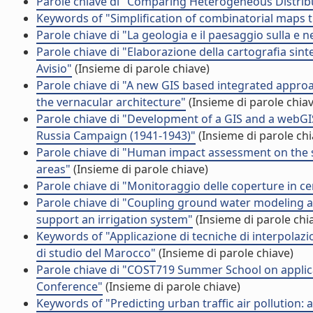
Parole chiave di "Comparing Heterogeneous Distrib
Keywords of "Simplification of combinatorial maps
Parole chiave di "La geologia e il paesaggio sulla e nel
Parole chiave di "Elaborazione della cartografia sint
Avisio"
(Insieme di parole chiave)
Parole chiave di "A new GIS based integrated appro
the vernacular architecture"
(Insieme di parole chiav
Parole chiave di "Development of a GIS and a webGIS
Russia Campaign (1941-1943)"
(Insieme di parole chi
Parole chiave di "Human impact assessment on the s
areas"
(Insieme di parole chiave)
Parole chiave di "Monitoraggio delle coperture in 
Parole chiave di "Coupling ground water modeling 
support an irrigation system"
(Insieme di parole chi
Keywords of "Applicazione di tecniche di interpolazio
di studio del Marocco"
(Insieme di parole chiave)
Parole chiave di "COST719 Summer School on applica
Conference"
(Insieme di parole chiave)
Keywords of "Predicting urban traffic air pollution: