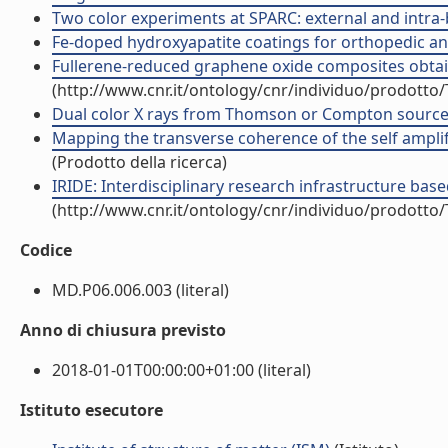
Two color experiments at SPARC: external and intra
Fe-doped hydroxyapatite coatings for orthopedic and 
Fullerene-reduced graphene oxide composites obtained 
(http://www.cnr.it/ontology/cnr/individuo/prodotto
Dual color X rays from Thomson or Compton sources. 
Mapping the transverse coherence of the self amplif
(Prodotto della ricerca)
IRIDE: Interdisciplinary research infrastructure based 
(http://www.cnr.it/ontology/cnr/individuo/prodotto
Codice
MD.P06.006.003 (literal)
Anno di chiusura previsto
2018-01-01T00:00:00+01:00 (literal)
Istituto esecutore