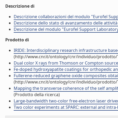
Descrizione di
Descrizione collaborazioni del modulo "Eurofel Sup
Descrizione dello stato di avanzamento delle attivi
Descrizione del modulo "Eurofel Support Laborator
Prodotto di
IRIDE: Interdisciplinary research infrastructure based 
(http://www.cnr.it/ontology/cnr/individuo/prodotto
Dual color X rays from Thomson or Compton sources. 
Fe-doped hydroxyapatite coatings for orthopedic and 
Fullerene-reduced graphene oxide composites obtained 
(http://www.cnr.it/ontology/cnr/individuo/prodotto
Mapping the transverse coherence of the self amplif
(Prodotto della ricerca)
Large-bandwidth two-color free-electron laser driven
Two color experiments at SPARC: external and intra