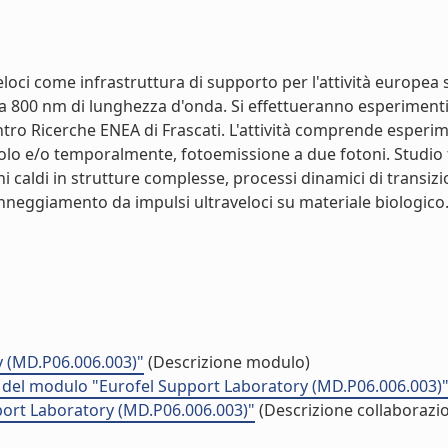
oci come infrastruttura di supporto per l'attività europea su
a 800 nm di lunghezza d'onda. Si effettueranno esperimenti
Centro Ricerche ENEA di Frascati. L'attività comprende espe
golo e/o temporalmente, fotoemissione a due fotoni. Studio
ni caldi in strutture complesse, processi dinamici di transiz
anneggiamento da impulsi ultraveloci su materiale biologico. (
y (MD.P06.006.003)"
(Descrizione modulo)
tà del modulo "Eurofel Support Laboratory (MD.P06.006.003)
port Laboratory (MD.P06.006.003)"
(Descrizione collaborazio