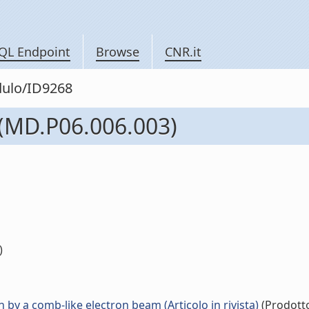
QL Endpoint
Browse
CNR.it
dulo/ID9268
 (MD.P06.006.003)
)
 by a comb-like electron beam (Articolo in rivista)
(Prodotto