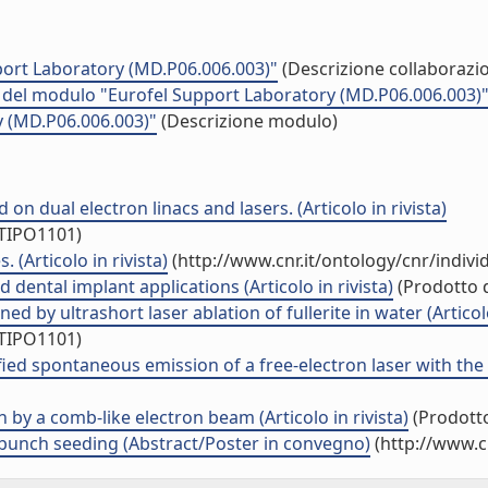
port Laboratory (MD.P06.006.003)"
(Descrizione collaborazio
tà del modulo "Eurofel Support Laboratory (MD.P06.006.003)
y (MD.P06.006.003)"
(Descrizione modulo)
on dual electron linacs and lasers. (Articolo in rivista)
/TIPO1101)
(Articolo in rivista)
(http://www.cnr.it/ontology/cnr/indiv
dental implant applications (Articolo in rivista)
(Prodotto d
by ultrashort laser ablation of fullerite in water (Articolo 
/TIPO1101)
ied spontaneous emission of a free-electron laser with the 
 by a comb-like electron beam (Articolo in rivista)
(Prodotto
-bunch seeding (Abstract/Poster in convegno)
(http://www.c