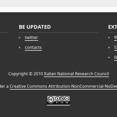
BE UPDATED
EX
twitter
W
contacts
S
l
Copyright © 2010
Italian National Research Council
der a
Creative Commons Attribution-NonCommercial-NoDeri