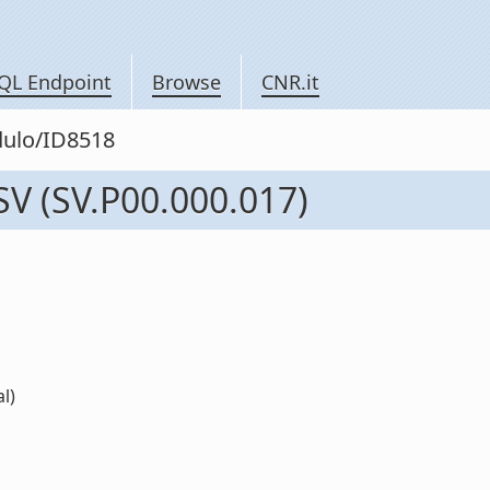
QL Endpoint
Browse
CNR.it
dulo/ID8518
V (SV.P00.000.017)
l)