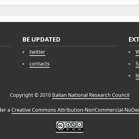
BE UPDATED
EX
twitter
W
contacts
S
l
Copyright © 2010
Italian National Research Council
der a
Creative Commons Attribution-NonCommercial-NoDeri