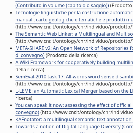
(Contributo in volume (capitolo o saggio))
(Prodotto 
Tecnologie linguistiche per la costruzione automatic
manuali, carte geologiche e tematiche e prodotti mul
(http://www.cnr.it/ontology/cnr/individuo/prodotto
The Semantic Web Linker: a Multilingual and Multis
(http://www.cnr.it/ontology/cnr/individuo/prodotto
META-SHARE v2: An Open Network of Repositories for
di convegno)
(Prodotto della ricerca)
A Wiki Framework for cooperatively building multili
della ricerca)
SemEval-2010 task 17: All-words word sense disambig
(http://www.cnr.it/ontology/cnr/individuo/prodotto
L-LEME: an Automatic Lexical Merger based on the L
ricerca)
You can speak it now: assessing the effect of officia
convegno)
(http://www.cnr.it/ontology/cnr/individ
KAFnotator: a multilingual semantic text annotatio
Towards a notion of Digital Language Diversity (Co