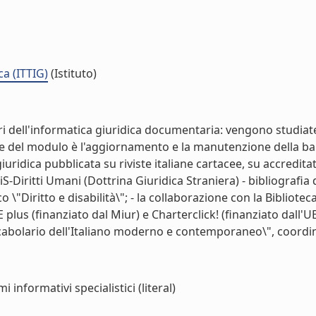
ca (ITTIG)
(Istituto)
i dell'informatica giuridica documentaria: vengono studiate 
ale del modulo è l'aggiornamento e la manutenzione della ban
ridica pubblicata su riviste italiane cartacee, su accreditate
S-Diritti Umani (Dottrina Giuridica Straniera) - bibliografia d
ico \"Diritto e disabilità\"; - la collaborazione con la Biblio
 plus (finanziato dal Miur) e Charterclick! (finanziato dall'U
bolario dell'Italiano moderno e contemporaneo\", coordinato
 informativi specialistici (literal)