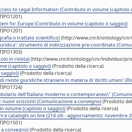
ccess to Legal Information (Contributo in volume (capitolo 
/TIPO1201)
em for Europe (Contributo in volume (capitolo o saggio))
/TIPO1201)
fia o trattato scientifico)
(http://www.cnr.it/ontology/cn
 Giuridica': strumento di indicizzazione pre-coordinato (Co
/TIPO1303)
colo in rivista)
(http://www.cnr.it/ontology/cnr/individuo/p
ume (capitolo o saggio))
(Prodotto della ricerca)
 saggio))
(Prodotto della ricerca)
 riviste giuridiche straniere in materia di 'diritti umani' (Ri
/TIPO1724)
cabolario dell'Italiano moderno e contemporaneo\" (Comun
ici: nuovi orizzonti (Comunicazione a convegno)
(Prodotto del
o in volume (capitolo o saggio))
(Prodotto della ricerca)
oni e cataloghi on line (214 siti - aggiornamento: novembre 2
/TIPO1501)
 a convegno)
(Prodotto della ricerca)