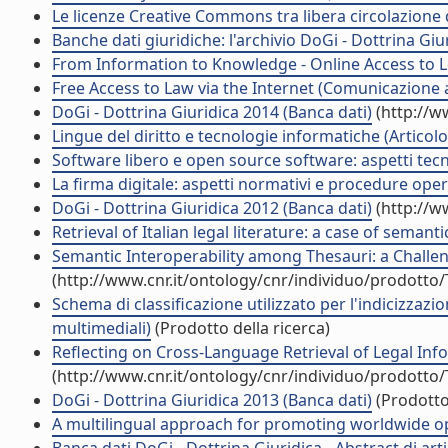
Le licenze Creative Commons tra libera circolazione del
Banche dati giuridiche: l'archivio DoGi - Dottrina G
From Information to Knowledge - Online Access to L
Free Access to Law via the Internet (Comunicazione
DoGi - Dottrina Giuridica 2014 (Banca dati)
(http://w
Lingue del diritto e tecnologie informatiche (Articolo 
Software libero e open source software: aspetti tecnici
La firma digitale: aspetti normativi e procedure operat
DoGi - Dottrina Giuridica 2012 (Banca dati)
(http://w
Retrieval of Italian legal literature: a case of semanti
Semantic Interoperability among Thesauri: a Challeng
(http://www.cnr.it/ontology/cnr/individuo/prodotto
Schema di classificazione utilizzato per l'indicizzazi
multimediali)
(Prodotto della ricerca)
Reflecting on Cross-Language Retrieval of Legal Inf
(http://www.cnr.it/ontology/cnr/individuo/prodotto
DoGi - Dottrina Giuridica 2013 (Banca dati)
(Prodotto 
A multilingual approach for promoting worldwide ope