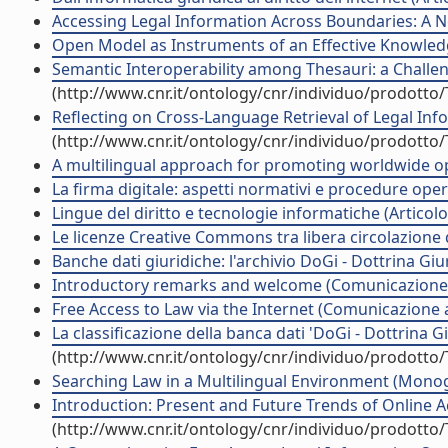
Accessing Legal Information Across Boundaries: A New
Open Model as Instruments of an Effective Knowledge
Semantic Interoperability among Thesauri: a Challeng
(http://www.cnr.it/ontology/cnr/individuo/prodotto
Reflecting on Cross-Language Retrieval of Legal Inf
(http://www.cnr.it/ontology/cnr/individuo/prodotto
A multilingual approach for promoting worldwide ope
La firma digitale: aspetti normativi e procedure operat
Lingue del diritto e tecnologie informatiche (Articolo 
Le licenze Creative Commons tra libera circolazione del
Banche dati giuridiche: l'archivio DoGi - Dottrina G
Introductory remarks and welcome (Comunicazione
Free Access to Law via the Internet (Comunicazione
La classificazione della banca dati 'DoGi - Dottrina
(http://www.cnr.it/ontology/cnr/individuo/prodotto
Searching Law in a Multilingual Environment (Monogra
Introduction: Present and Future Trends of Online A
(http://www.cnr.it/ontology/cnr/individuo/prodotto