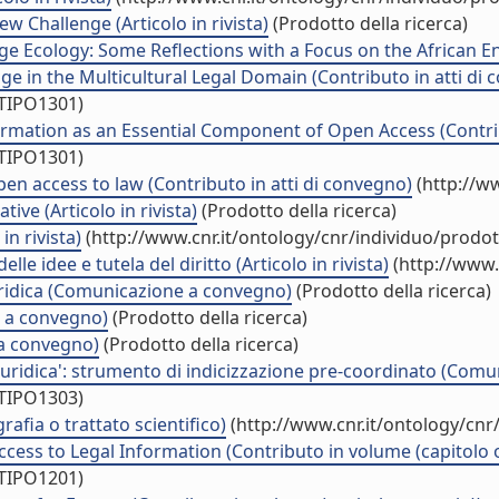
 Challenge (Articolo in rivista)
(Prodotto della ricerca)
 Ecology: Some Reflections with a Focus on the African Env
e in the Multicultural Legal Domain (Contributo in atti di
/TIPO1301)
ormation as an Essential Component of Open Access (Contrib
/TIPO1301)
n access to law (Contributo in atti di convegno)
(http://w
ive (Articolo in rivista)
(Prodotto della ricerca)
in rivista)
(http://www.cnr.it/ontology/cnr/individuo/prodo
le idee e tutela del diritto (Articolo in rivista)
(http://www.
iuridica (Comunicazione a convegno)
(Prodotto della ricerca)
 a convegno)
(Prodotto della ricerca)
 a convegno)
(Prodotto della ricerca)
 Giuridica': strumento di indicizzazione pre-coordinato (Co
/TIPO1303)
fia o trattato scientifico)
(http://www.cnr.it/ontology/cn
ccess to Legal Information (Contributo in volume (capitolo 
/TIPO1201)