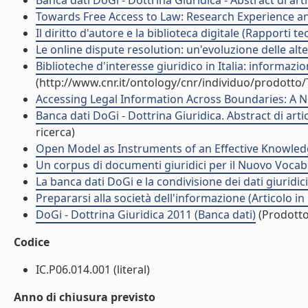
Banca dati DoGi - Dottrina Giuridica - Abstract di artic
Towards Free Access to Law: Research Experience an
Il diritto d'autore e la biblioteca digitale (Rapporti 
Le online dispute resolution: un'evoluzione delle alter
Biblioteche d'interesse giuridico in Italia: informazi
(http://www.cnr.it/ontology/cnr/individuo/prodotto
Accessing Legal Information Across Boundaries: A New
Banca dati DoGi - Dottrina Giuridica. Abstract di artic
ricerca)
Open Model as Instruments of an Effective Knowledge
Un corpus di documenti giuridici per il Nuovo Vocabo
La banca dati DoGi e la condivisione dei dati giuridic
Prepararsi alla società dell'informazione (Articolo in 
DoGi - Dottrina Giuridica 2011 (Banca dati)
(Prodotto 
Codice
IC.P06.014.001 (literal)
Anno di chiusura previsto