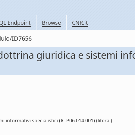
QL Endpoint
Browse
CNR.it
dulo/ID7656
ttrina giuridica e sistemi info
 informativi specialistici (IC.P06.014.001) (literal)