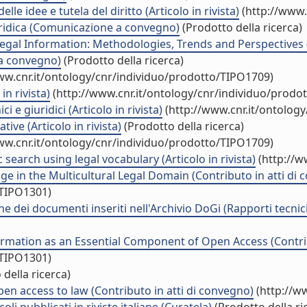
le idee e tutela del diritto (Articolo in rivista)
(http://www.
iuridica (Comunicazione a convegno)
(Prodotto della ricerca)
egal Information: Methodologies, Trends and Perspectives 
 a convegno)
(Prodotto della ricerca)
ww.cnr.it/ontology/cnr/individuo/prodotto/TIPO1709)
in rivista)
(http://www.cnr.it/ontology/cnr/individuo/prodo
 e giuridici (Articolo in rivista)
(http://www.cnr.it/ontolog
ive (Articolo in rivista)
(Prodotto della ricerca)
ww.cnr.it/ontology/cnr/individuo/prodotto/TIPO1709)
c search using legal vocabulary (Articolo in rivista)
(http://w
e in the Multicultural Legal Domain (Contributo in atti di
/TIPO1301)
one dei documenti inseriti nell'Archivio DoGi (Rapporti tecni
ormation as an Essential Component of Open Access (Contrib
/TIPO1301)
della ricerca)
n access to law (Contributo in atti di convegno)
(http://w