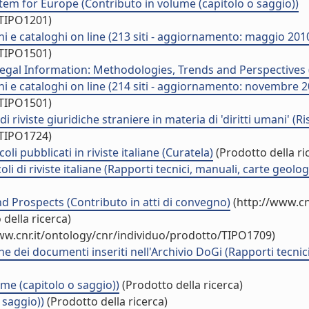
em for Europe (Contributo in volume (capitolo o saggio))
/TIPO1201)
oni e cataloghi on line (213 siti - aggiornamento: maggio 201
/TIPO1501)
egal Information: Methodologies, Trends and Perspectives 
oni e cataloghi on line (214 siti - aggiornamento: novembre 2
/TIPO1501)
 riviste giuridiche straniere in materia di 'diritti umani' (Ri
/TIPO1724)
oli pubblicati in riviste italiane (Curatela)
(Prodotto della ri
oli di riviste italiane (Rapporti tecnici, manuali, carte geol
d Prospects (Contributo in atti di convegno)
(http://www.cn
della ricerca)
ww.cnr.it/ontology/cnr/individuo/prodotto/TIPO1709)
one dei documenti inseriti nell'Archivio DoGi (Rapporti tecni
ume (capitolo o saggio))
(Prodotto della ricerca)
 saggio))
(Prodotto della ricerca)