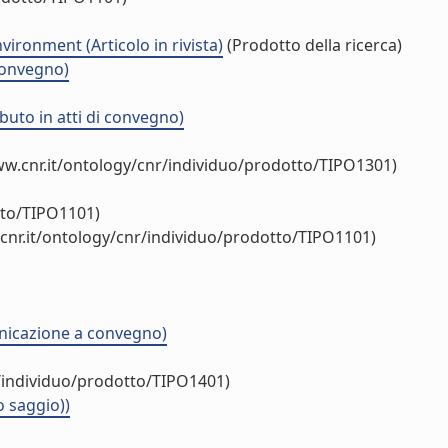
ironment (Articolo in rivista)
(Prodotto della ricerca)
 convegno)
uto in atti di convegno)
ww.cnr.it/ontology/cnr/individuo/prodotto/TIPO1301)
tto/TIPO1101)
cnr.it/ontology/cnr/individuo/prodotto/TIPO1101)
municazione a convegno)
r/individuo/prodotto/TIPO1401)
o saggio))