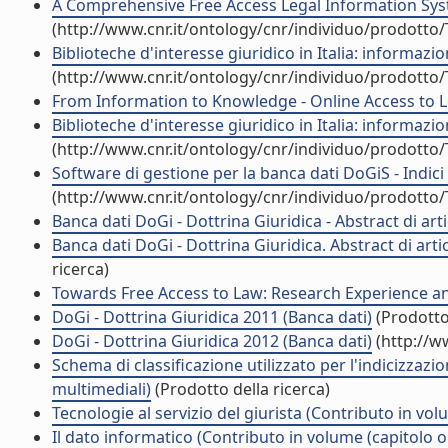
A Comprehensive Free Access Legal Information Syst
(http://www.cnr.it/ontology/cnr/individuo/prodotto
Biblioteche d'interesse giuridico in Italia: informazi
(http://www.cnr.it/ontology/cnr/individuo/prodotto
From Information to Knowledge - Online Access to L
Biblioteche d'interesse giuridico in Italia: informazi
(http://www.cnr.it/ontology/cnr/individuo/prodotto
Software di gestione per la banca dati DoGiS - Indici di
(http://www.cnr.it/ontology/cnr/individuo/prodotto
Banca dati DoGi - Dottrina Giuridica - Abstract di artic
Banca dati DoGi - Dottrina Giuridica. Abstract di artic
ricerca)
Towards Free Access to Law: Research Experience an
DoGi - Dottrina Giuridica 2011 (Banca dati)
(Prodotto 
DoGi - Dottrina Giuridica 2012 (Banca dati)
(http://w
Schema di classificazione utilizzato per l'indicizzazi
multimediali)
(Prodotto della ricerca)
Tecnologie al servizio del giurista (Contributo in vol
Il dato informatico (Contributo in volume (capitolo o