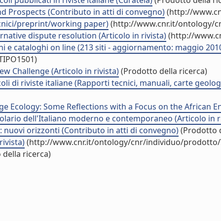
oli pubblicati in riviste italiane (Curatela)
(Prodotto della ri
d Prospects (Contributo in atti di convegno)
(http://www.cn
tecnici/preprint/working paper)
(http://www.cnr.it/ontology/
native dispute resolution (Articolo in rivista)
(http://www.cn
oni e cataloghi on line (213 siti - aggiornamento: maggio 201
/TIPO1501)
 Challenge (Articolo in rivista)
(Prodotto della ricerca)
oli di riviste italiane (Rapporti tecnici, manuali, carte geol
 Ecology: Some Reflections with a Focus on the African Env
lario dell'Italiano moderno e contemporaneo (Articolo in ri
i: nuovi orizzonti (Contributo in atti di convegno)
(Prodotto d
rivista)
(http://www.cnr.it/ontology/cnr/individuo/prodotto
della ricerca)