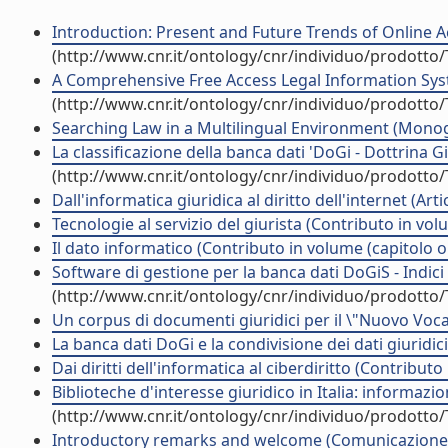
Introduction: Present and Future Trends of Online A
(http://www.cnr.it/ontology/cnr/individuo/prodotto
A Comprehensive Free Access Legal Information Syst
(http://www.cnr.it/ontology/cnr/individuo/prodotto
Searching Law in a Multilingual Environment (Monogra
La classificazione della banca dati 'DoGi - Dottrina
(http://www.cnr.it/ontology/cnr/individuo/prodotto
Dall'informatica giuridica al diritto dell'internet (Arti
Tecnologie al servizio del giurista (Contributo in vol
Il dato informatico (Contributo in volume (capitolo o
Software di gestione per la banca dati DoGiS - Indici di
(http://www.cnr.it/ontology/cnr/individuo/prodotto
Un corpus di documenti giuridici per il \"Nuovo Vo
La banca dati DoGi e la condivisione dei dati giurid
Dai diritti dell'informatica al ciberdiritto (Contribut
Biblioteche d'interesse giuridico in Italia: informazi
(http://www.cnr.it/ontology/cnr/individuo/prodotto
Introductory remarks and welcome (Comunicazione