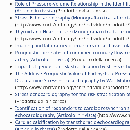
Role of Pressure-Volume Relationship in the Identif
(Articolo in rivista)
(Prodotto della ricerca)
Stress Echocardiography (Monografia o trattato scie
(http://www.cnr.it/ontology/cnr/individuo/prodotto
Thyroid and Heart Failure (Monografia o trattato scie
(http://www.cnr.it/ontology/cnr/individuo/prodotto
Imaging and laboratory biomarkers in cardiovascular 
Prognostic correlates of combined coronary flow re
artery (Articolo in rivista)
(Prodotto della ricerca)
Impact of gender on risk stratification by stress echo
The Additive Prognostic Value of End-Systolic Press
Dobutamine Stress Echocardiography by Wall Motion Cr
(http://www.cnr.it/ontology/cnr/individuo/prodotto
Stress echocardiography for the risk stratification o
(Prodotto della ricerca)
Identification of responders to cardiac resynchroniz
echocardiography (Articolo in rivista)
(http://www.cn
Cardiac calcification by transthoracic echocardiogr
(Articolo in rivista)
(Prodotto della ricerca)