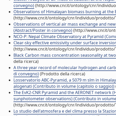
convegno)
(http://www.cnr.it/ontology/cnr/individ
Observations of Himalayan biomass burning at the 
(http://www.cnr.it/ontology/cnr/individuo/prodotto
Observations of vertical air mass exchange and new
(Abstract/Poster in convegno)
(http://www.cnr.it/on
NCO-P: Nepal Climate Observatory at Pyramid (Com
Clear-sky effective emissivity under surface invers
(http://www.cnr.it/ontology/cnr/individuo/prodotto
Black Carbon mass concentration seasonality at two 
della ricerca)
A three year record of molecular hydrogen and carb
di convegno)
(Prodotto della ricerca)
Losservatorio ABC-Pyramid, a 5079 m slm in Himalaya
alogenati (Contributo in volume (capitolo o saggio))
The EvK2-CNR Pyramid and the AERONET network (Hi
sunphotometer observations) (Contributo in volume 
(http://www.cnr.it/ontology/cnr/individuo/prodotto
Lo studio dell'atmosfera e del clima presso la Staz