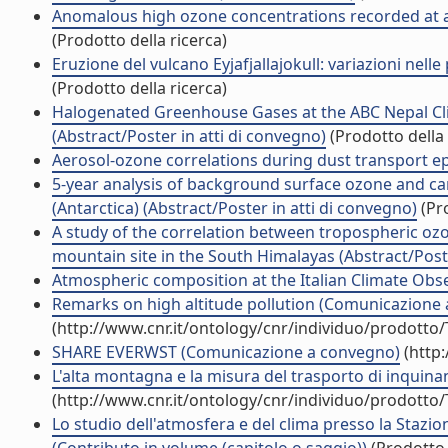
Anomalous high ozone concentrations recorded at a h
(Prodotto della ricerca)
Eruzione del vulcano Eyjafjallajokull: variazioni nel
(Prodotto della ricerca)
Halogenated Greenhouse Gases at the ABC Nepal Cli
(Abstract/Poster in atti di convegno)
(Prodotto della 
Aerosol-ozone correlations during dust transport epis
5-year analysis of background surface ozone and c
(Antarctica) (Abstract/Poster in atti di convegno)
(Pro
A study of the correlation between tropospheric ozo
mountain site in the South Himalayas (Abstract/Poste
Atmospheric composition at the Italian Climate Obse
Remarks on high altitude pollution (Comunicazione
(http://www.cnr.it/ontology/cnr/individuo/prodotto
SHARE EVERWST (Comunicazione a convegno)
(http:
L'alta montagna e la misura del trasporto di inquina
(http://www.cnr.it/ontology/cnr/individuo/prodotto
Lo studio dell'atmosfera e del clima presso la Staz