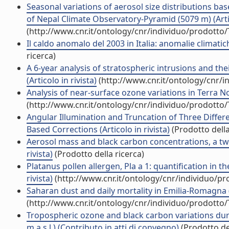
Seasonal variations of aerosol size distributions b
of Nepal Climate Observatory-Pyramid (5079 m) (Artic
(http://www.cnr.it/ontology/cnr/individuo/prodotto
Il caldo anomalo del 2003 in Italia: anomalie climati
ricerca)
A 6-year analysis of stratospheric intrusions and th
(Articolo in rivista)
(http://www.cnr.it/ontology/cnr/
Analysis of near-surface ozone variations in Terra Nov
(http://www.cnr.it/ontology/cnr/individuo/prodotto
Angular Illumination and Truncation of Three Differe
Based Corrections (Articolo in rivista)
(Prodotto della
Aerosol mass and black carbon concentrations, a tw
rivista)
(Prodotto della ricerca)
Platanus pollen allergen, Pla a 1: quantification in 
rivista)
(http://www.cnr.it/ontology/cnr/individuo/p
Saharan dust and daily mortality in Emilia-Romagna (It
(http://www.cnr.it/ontology/cnr/individuo/prodotto
Tropospheric ozone and black carbon variations dur
m a.s.l.) (Contributo in atti di convegno)
(Prodotto del