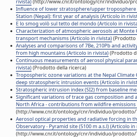
rivista)
(http://www.cnr.it/ontology/cnr/individuo/p
Influence of lower stratosphere/upper troposphere
Station (Nepal): first year of analysis (Articolo in rivis
E lo smog volò sul tetto del mondo (Articolo in rivist
Characterization of atmospheric aerosols at Monte
transport mechanisms (Articolo in rivista)
(Prodotto 
Analyses and comparisons of 7Be, 210Pb and activit
from high mountains (Articolo in rivista)
(Prodotto de
Continuous measurements of aerosol physical paramet
rivista)
(Prodotto della ricerca)
Tropospheric ozone variations at the Nepal Climate 
deep stratospheric intrusion events (Articolo in rivis
Stratospheric intrusion index (SI2) from baseline mea
Significant variations of trace gas composition and
North Africa - contributions from wildfire emissions a
(http://www.cnr.it/ontology/cnr/individuo/prodotto
Aerosol optical properties and radiative forcing in
Observatory - Pyramid site (5100 m a.s.l) (Articolo in r
(http://www.cnr.it/ontology/cnr/individuo/prodotto