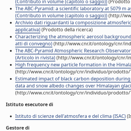
(Contributo in volume (capitolo o saggio))
(Prodotto 
The ABC-Pyramid: a scientific laboratory at 5079 m 
(Contributo in volume (capitolo o saggio))
(http://ww
Archivio dati riguardanti la composizione atmosferica
applicativa)
(Prodotto della ricerca)
Characterizing the atmospheric aerosol background a
atti di convegno)
(http://www.cnr.it/ontology/cnr/i
The ABC-Pyramid Atmospheric Research Observatory
(Articolo in rivista)
(http://www.cnr.it/ontology/cnr/
High frequency new particle formation in the Himalaya
(http://www.cnr.it/ontology/cnr/individuo/prodotto
Estimated impact of black carbon deposition durin
data and snow albedo changes over Himalayan glaciers
(http://www.cnr.it/ontology/cnr/individuo/prodotto
Istituto esecutore di
Istituto di scienze dell'atmosfera e del clima (ISAC)
(I
Gestore di