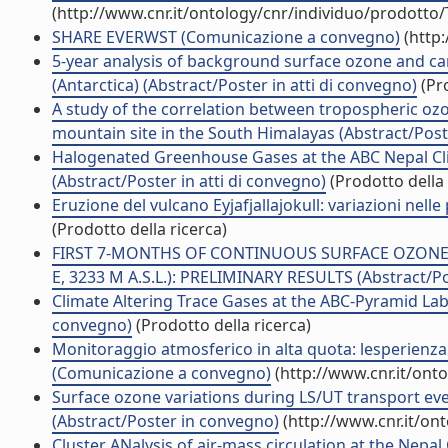
(http://www.cnr.it/ontology/cnr/individuo/prodotto
SHARE EVERWST (Comunicazione a convegno)
(http:
5-year analysis of background surface ozone and c
(Antarctica) (Abstract/Poster in atti di convegno)
(Pro
A study of the correlation between tropospheric ozo
mountain site in the South Himalayas (Abstract/Poste
Halogenated Greenhouse Gases at the ABC Nepal Cli
(Abstract/Poster in atti di convegno)
(Prodotto della 
Eruzione del vulcano Eyjafjallajokull: variazioni nel
(Prodotto della ricerca)
FIRST 7-MONTHS OF CONTINUOUS SURFACE OZONE 
E, 3233 M A.S.L.): PRELIMINARY RESULTS (Abstract/Po
Climate Altering Trace Gases at the ABC-Pyramid L
convegno)
(Prodotto della ricerca)
Monitoraggio atmosferico in alta quota: lesperienza
(Comunicazione a convegno)
(http://www.cnr.it/ont
Surface ozone variations during LS/UT transport eve
(Abstract/Poster in convegno)
(http://www.cnr.it/on
Cluster ANalysis of air-mass circulation at the Nepa