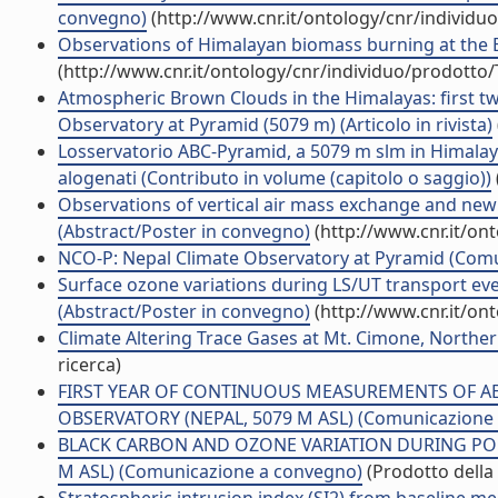
convegno)
(http://www.cnr.it/ontology/cnr/individ
Observations of Himalayan biomass burning at the 
(http://www.cnr.it/ontology/cnr/individuo/prodotto
Atmospheric Brown Clouds in the Himalayas: first t
Observatory at Pyramid (5079 m) (Articolo in rivista)
Losservatorio ABC-Pyramid, a 5079 m slm in Himalaya
alogenati (Contributo in volume (capitolo o saggio))
Observations of vertical air mass exchange and new
(Abstract/Poster in convegno)
(http://www.cnr.it/on
NCO-P: Nepal Climate Observatory at Pyramid (Com
Surface ozone variations during LS/UT transport eve
(Abstract/Poster in convegno)
(http://www.cnr.it/on
Climate Altering Trace Gases at Mt. Cimone, Northe
ricerca)
FIRST YEAR OF CONTINUOUS MEASUREMENTS OF A
OBSERVATORY (NEPAL, 5079 M ASL) (Comunicazione
BLACK CARBON AND OZONE VARIATION DURING POL
M ASL) (Comunicazione a convegno)
(Prodotto della 