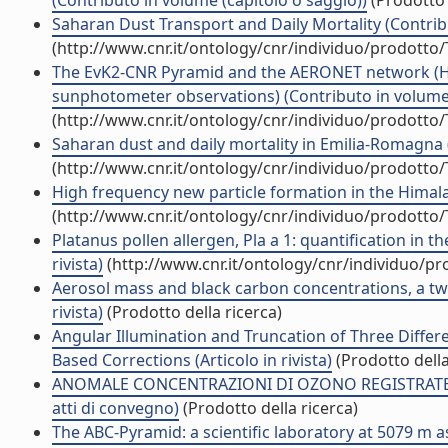
(Contributo in volume (capitolo o saggio))
(Prodotto 
Saharan Dust Transport and Daily Mortality (Contribu
(http://www.cnr.it/ontology/cnr/individuo/prodotto
The EvK2-CNR Pyramid and the AERONET network (Hi
sunphotometer observations) (Contributo in volume 
(http://www.cnr.it/ontology/cnr/individuo/prodotto
Saharan dust and daily mortality in Emilia-Romagna (It
(http://www.cnr.it/ontology/cnr/individuo/prodotto
High frequency new particle formation in the Himalaya
(http://www.cnr.it/ontology/cnr/individuo/prodotto
Platanus pollen allergen, Pla a 1: quantification in 
rivista)
(http://www.cnr.it/ontology/cnr/individuo/p
Aerosol mass and black carbon concentrations, a tw
rivista)
(Prodotto della ricerca)
Angular Illumination and Truncation of Three Differe
Based Corrections (Articolo in rivista)
(Prodotto della
ANOMALE CONCENTRAZIONI DI OZONO REGISTRATE A 
atti di convegno)
(Prodotto della ricerca)
The ABC-Pyramid: a scientific laboratory at 5079 m 