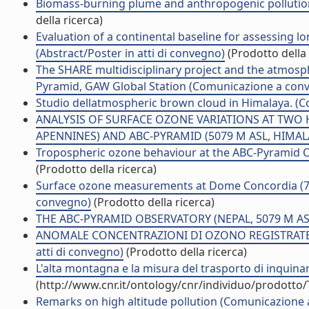
Biomass-burning plume and anthropogenic pollution 
della ricerca)
Evaluation of a continental baseline for assessing 
(Abstract/Poster in atti di convegno)
(Prodotto della 
The SHARE multidisciplinary project and the atmosph
Pyramid, GAW Global Station (Comunicazione a con
Studio dellatmospheric brown cloud in Himalaya. 
ANALYSIS OF SURFACE OZONE VARIATIONS AT TWO H
APENNINES) AND ABC-PYRAMID (5079 M ASL, HIMALAY
Tropospheric ozone behaviour at the ABC-Pyramid Obs
(Prodotto della ricerca)
Surface ozone measurements at Dome Concordia (75.1
convegno)
(Prodotto della ricerca)
THE ABC-PYRAMID OBSERVATORY (NEPAL, 5079 M ASL
ANOMALE CONCENTRAZIONI DI OZONO REGISTRATE A 
atti di convegno)
(Prodotto della ricerca)
L'alta montagna e la misura del trasporto di inquina
(http://www.cnr.it/ontology/cnr/individuo/prodotto
Remarks on high altitude pollution (Comunicazione