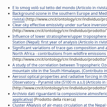
E lo smog volò sul tetto del mondo (Articolo in rivist
Background ozone in the southern Europe and Medite
rivista)
(http://www.cnr.it/ontology/cnr/individuo/p
Clear-sky effective emissivity under surface invers
(http://www.cnr.it/ontology/cnr/individuo/prodotto
Influence of lower stratosphere/upper troposphere
Station (Nepal): first year of analysis (Articolo in rivis
Significant variations of trace gas composition and
North Africa - contributions from wildfire emissions a
(http://www.cnr.it/ontology/cnr/individuo/prodotto
A study of the correlation between Tropospheric Ozo
mountain site in the South Himalayas. (Contributo in
Aerosol optical properties and radiative forcing in
Observatory - Pyramid site (5100 m a.s.l) (Articolo in r
(http://www.cnr.it/ontology/cnr/individuo/prodotto
Archivio dati riguardanti la composizione atmosferica
applicativa)
(Prodotto della ricerca)
Cluster ANalysis of air-mass circulation at the Nepa