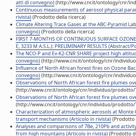
atti di convegno)
(http://www.cnr.it/ontology/cnr/i
Continuous measurements of aerosol physical paramet
rivista)
(Prodotto della ricerca)
Climate Altering Trace Gases at the ABC-Pyramid L
convegno)
(Prodotto della ricerca)
FIRST 7-MONTHS OF CONTINUOUS SURFACE OZONE 
E, 3233 M A.S.L.): PRELIMINARY RESULTS (Abstract/Po
The NCO-P and Ev-K2-CNR SHARE project high altitu
convegno)
(http://www.cnr.it/ontology/cnr/individ
Influence of North African forest fires on Ozone B
convegno)
(http://www.cnr.it/ontology/cnr/individ
Observations of North African forest fire plumes ove
(http://www.cnr.it/ontology/cnr/individuo/prodotto
Observations of North African forest fire plumes ove
(http://www.cnr.it/ontology/cnr/individuo/prodotto
Characterization of atmospheric aerosols at Monte
transport mechanisms (Articolo in rivista)
(Prodotto 
Analyses and comparisons of 7Be, 210Pb and activit
from high mountains (Articolo in rivista)
(Prodotto de