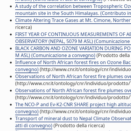
A study of the correlation between Tropospheric Ozo
mountain site in the South Himalayas. (Contributo in
Climate Altering Trace Gases at Mt. Cimone, Northe
ricerca)
FIRST YEAR OF CONTINUOUS MEASUREMENTS OF A
OBSERVATORY (NEPAL, 5079 M ASL) (Comunicazione
BLACK CARBON AND OZONE VARIATION DURING POL
M ASL) (Comunicazione a convegno)
(Prodotto della 
Influence of North African forest fires on Ozone B
convegno)
(http://www.cnr.it/ontology/cnr/individ
Observations of North African forest fire plumes ove
(http://www.cnr.it/ontology/cnr/individuo/prodotto
Observations of North African forest fire plumes ove
(http://www.cnr.it/ontology/cnr/individuo/prodotto
The NCO-P and Ev-K2-CNR SHARE project high altitu
convegno)
(http://www.cnr.it/ontology/cnr/individ
Transport of mineral dust to Nepal Climate Observato
atti di convegno)
(Prodotto della ricerca)