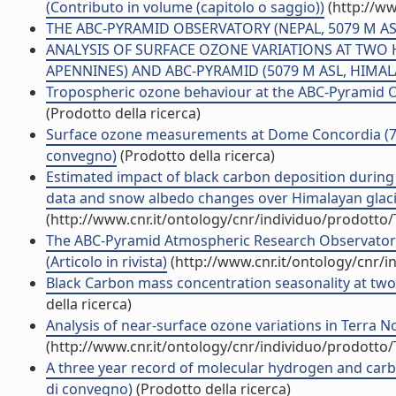
(Contributo in volume (capitolo o saggio))
(http://ww
THE ABC-PYRAMID OBSERVATORY (NEPAL, 5079 M ASL
ANALYSIS OF SURFACE OZONE VARIATIONS AT TWO H
APENNINES) AND ABC-PYRAMID (5079 M ASL, HIMALAY
Tropospheric ozone behaviour at the ABC-Pyramid Obs
(Prodotto della ricerca)
Surface ozone measurements at Dome Concordia (75.1
convegno)
(Prodotto della ricerca)
Estimated impact of black carbon deposition durin
data and snow albedo changes over Himalayan glaciers
(http://www.cnr.it/ontology/cnr/individuo/prodotto
The ABC-Pyramid Atmospheric Research Observatory
(Articolo in rivista)
(http://www.cnr.it/ontology/cnr/
Black Carbon mass concentration seasonality at two 
della ricerca)
Analysis of near-surface ozone variations in Terra Nov
(http://www.cnr.it/ontology/cnr/individuo/prodotto
A three year record of molecular hydrogen and carb
di convegno)
(Prodotto della ricerca)