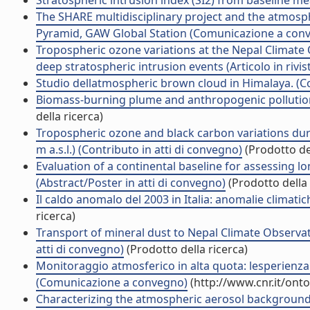
Stratospheric intrusion index (SI2) from baseline mea
The SHARE multidisciplinary project and the atmosph
Pyramid, GAW Global Station (Comunicazione a con
Tropospheric ozone variations at the Nepal Climate 
deep stratospheric intrusion events (Articolo in rivis
Studio dellatmospheric brown cloud in Himalaya. 
Biomass-burning plume and anthropogenic pollution 
della ricerca)
Tropospheric ozone and black carbon variations dur
m a.s.l.) (Contributo in atti di convegno)
(Prodotto del
Evaluation of a continental baseline for assessing 
(Abstract/Poster in atti di convegno)
(Prodotto della 
Il caldo anomalo del 2003 in Italia: anomalie climati
ricerca)
Transport of mineral dust to Nepal Climate Observato
atti di convegno)
(Prodotto della ricerca)
Monitoraggio atmosferico in alta quota: lesperienza
(Comunicazione a convegno)
(http://www.cnr.it/ont
Characterizing the atmospheric aerosol background a