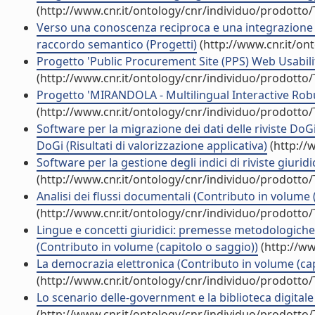
(http://www.cnr.it/ontology/cnr/individuo/prodotto
Verso una conoscenza reciproca e una integrazione d
raccordo semantico (Progetti)
(http://www.cnr.it/on
Progetto 'Public Procurement Site (PPS) Web Usabili
(http://www.cnr.it/ontology/cnr/individuo/prodotto
Progetto 'MIRANDOLA - Multilingual Interactive Robu
(http://www.cnr.it/ontology/cnr/individuo/prodotto
Software per la migrazione dei dati delle riviste DoG
DoGi (Risultati di valorizzazione applicativa)
(http://
Software per la gestione degli indici di riviste giuridi
(http://www.cnr.it/ontology/cnr/individuo/prodotto
Analisi dei flussi documentali (Contributo in volume 
(http://www.cnr.it/ontology/cnr/individuo/prodotto
Lingue e concetti giuridici: premesse metodologiche 
(Contributo in volume (capitolo o saggio))
(http://ww
La democrazia elettronica (Contributo in volume (cap
(http://www.cnr.it/ontology/cnr/individuo/prodotto
Lo scenario delle-government e la biblioteca digital
(http://www.cnr.it/ontology/cnr/individuo/prodotto