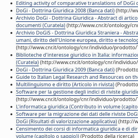
Editing activity of comparative translations of DoGi c
DoGi - Dottrina Giuridica 2008 (Banca dati)
(http://w
Archivio DoGi - Dottrina Giuridica - Abstract di artico
documenti (Curatela)
(http://www.cnr.it/ontology/c
Archivio DoGiS - Dottrina Giuridica Straniera - Abstract 
umani, diritto dell'Unione europea, diritto e tecnol
(http://www.cnr.it/ontology/cnr/individuo/prodotto
Biblioteche d'interesse giuridico in Italia: informaz
(Curatela)
(http://www.cnr.it/ontology/cnr/individu
DoGi - Dottrina Giuridica 2009 (Banca dati)
(Prodotto 
Guide to Italian Legal Research and Resources on the 
Multilinguismo e diritto (Articolo in rivista)
(Prodotto 
Software per la gestione degli indici di riviste giuridi
(http://www.cnr.it/ontology/cnr/individuo/prodotto
L'informatica giuridica (Contributo in volume (capito
Software per la migrazione dei dati delle riviste DoG
DoGi (Risultati di valorizzazione applicativa)
(http://
Censimento dei corsi di informatica giuridica e di diri
volume (capitolo o saggio))
(Prodotto della ricerca)