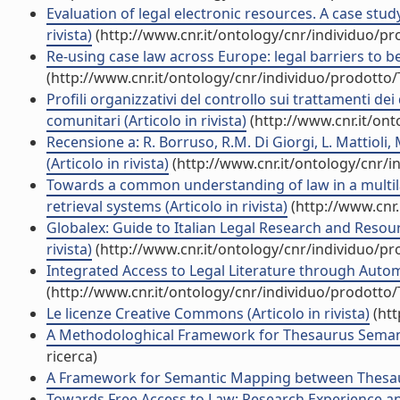
Evaluation of legal electronic resources. A case study
rivista)
(http://www.cnr.it/ontology/cnr/individuo/p
Re-using case law across Europe: legal barriers to be 
(http://www.cnr.it/ontology/cnr/individuo/prodotto
Profili organizzativi del controllo sui trattamenti dei 
comunitari (Articolo in rivista)
(http://www.cnr.it/on
Recensione a: R. Borruso, R.M. Di Giorgi, L. Mattioli, 
(Articolo in rivista)
(http://www.cnr.it/ontology/cnr/
Towards a common understanding of law in a multila
retrieval systems (Articolo in rivista)
(http://www.cnr
Globalex: Guide to Italian Legal Research and Resou
rivista)
(http://www.cnr.it/ontology/cnr/individuo/p
Integrated Access to Legal Literature through Automat
(http://www.cnr.it/ontology/cnr/individuo/prodotto
Le licenze Creative Commons (Articolo in rivista)
(htt
A Methodologhical Framework for Thesaurus Semantic
ricerca)
A Framework for Semantic Mapping between Thesauri
Towards Free Access to Law: Research Experience an