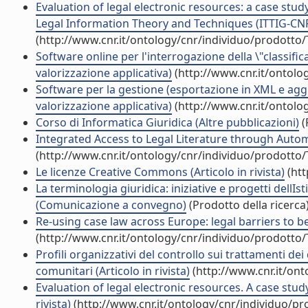
Evaluation of legal electronic resources: a case stud
Legal Information Theory and Techniques (ITTIG-CNR) 
(http://www.cnr.it/ontology/cnr/individuo/prodotto
Software online per l'interrogazione della \"classific
valorizzazione applicativa)
(http://www.cnr.it/ontolo
Software per la gestione (esportazione in XML e aggio
valorizzazione applicativa)
(http://www.cnr.it/ontolo
Corso di Informatica Giuridica (Altre pubblicazioni)
(
Integrated Access to Legal Literature through Automat
(http://www.cnr.it/ontology/cnr/individuo/prodotto
Le licenze Creative Commons (Articolo in rivista)
(htt
La terminologia giuridica: iniziative e progetti dellI
(Comunicazione a convegno)
(Prodotto della ricerca
Re-using case law across Europe: legal barriers to be 
(http://www.cnr.it/ontology/cnr/individuo/prodotto
Profili organizzativi del controllo sui trattamenti dei 
comunitari (Articolo in rivista)
(http://www.cnr.it/on
Evaluation of legal electronic resources. A case study
rivista)
(http://www.cnr.it/ontology/cnr/individuo/p