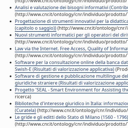
(http://www.cnr.it/ontology/cnr/individuo/prodotto
Analisi e valutazione dei bisogni informativi (Contri
(http://www.cnr.it/ontology/cnr/individuo/prodotto
Progettazione di strumenti innovativi per la didatti
(capitolo o saggio))
(http://www.cnr.it/ontology/cnr
Nuovi strumenti informatici per gli operatori del dir
(http://www.cnr.it/ontology/cnr/individuo/prodotto
Law via the Internet. Free Access, Quality of Informat
(http://www.cnr.it/ontology/cnr/individuo/prodotto
Software per la consultazione online della banca dat
Swish-E (Risultati di valorizzazione applicativa)
(Prodo
Software di gestione e pubblicazione multilingue dell
giuridiche straniere (Risultati di valorizzazione appli
Progetto 'SEAL - Smart Environment for Assisting the
ricerca)
Biblioteche d'interesse giuridico in Italia: informazi
(Curatela)
(http://www.cnr.it/ontology/cnr/individu
Le gride e gli editti dello Stato di Milano (1560 - 1796
(http://www.cnr.it/ontology/cnr/individuo/prodotto