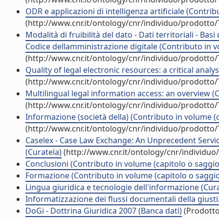
ODR e applicazioni di intelligenza artificiale (Contri
(http://www.cnr.it/ontology/cnr/individuo/prodotto
Modalità di fruibilità del dato - Dati territoriali - Bas
Codice dellamministrazione digitale (Contributo in v
(http://www.cnr.it/ontology/cnr/individuo/prodotto
Quality of legal electronic resources: a critical analy
(http://www.cnr.it/ontology/cnr/individuo/prodotto
Multilingual legal information access: an overview (
(http://www.cnr.it/ontology/cnr/individuo/prodotto
Informazione (società della) (Contributo in volume (c
(http://www.cnr.it/ontology/cnr/individuo/prodotto
Caselex - Case Law Exchange: An Unprecedent Servic
(Curatela)
(http://www.cnr.it/ontology/cnr/individu
Conclusioni (Contributo in volume (capitolo o saggio
Formazione (Contributo in volume (capitolo o saggio
Lingua giuridica e tecnologie dell'informazione (Cura
Informatizzazione dei flussi documentali della giusti
DoGi - Dottrina Giuridica 2007 (Banca dati)
(Prodotto 