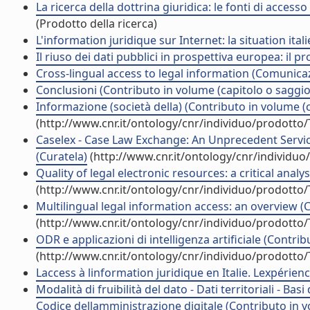
La ricerca della dottrina giuridica: le fonti di acces
(Prodotto della ricerca)
L'information juridique sur Internet: la situation i
Il riuso dei dati pubblici in prospettiva europea: i
Cross-lingual access to legal information (Comunic
Conclusioni (Contributo in volume (capitolo o saggio
Informazione (società della) (Contributo in volume (c
(http://www.cnr.it/ontology/cnr/individuo/prodotto
Caselex - Case Law Exchange: An Unprecedent Servic
(Curatela)
(http://www.cnr.it/ontology/cnr/individu
Quality of legal electronic resources: a critical analy
(http://www.cnr.it/ontology/cnr/individuo/prodotto
Multilingual legal information access: an overview (
(http://www.cnr.it/ontology/cnr/individuo/prodotto
ODR e applicazioni di intelligenza artificiale (Contri
(http://www.cnr.it/ontology/cnr/individuo/prodotto
Laccess à linformation juridique en Italie. Lexpér
Modalità di fruibilità del dato - Dati territoriali - Bas
Codice dellamministrazione digitale (Contributo in v