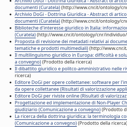
Archivio DoGi - Dottrina Giuridica - Abstract di artico
documenti (Curatela)
(http://www.cnr.it/ontology/c
Archivio DoGi - Dottrina Giuridica - Abstract di artico
documenti (Curatela)
(http://www.cnr.it/ontology/c
Biblioteche d'interesse giuridico in Italia: informaz
(Curatela)
(http://www.cnr.it/ontology/cnr/individu
Proposta di revisione dei metadati relativi ai docume
tematiche e prodotti multimediali)
(http://www.cnr.i
Il multilinguismo giuridico in Europa: difficoltà e so
a convegno)
(Prodotto della ricerca)
Il dibattito giuridico e politco-amministrativo nelle
ricerca)
Editore DoGi per opere collettanee: software per l'i
da opere collettanee (Risultati di valorizzazione appli
Editore DoGi per riviste online (Risultati di valorizza
Progettazione ed implementazione di Non-Player Cha
giudiziario (Comunicazione a convegno)
(Prodotto de
La ricerca della dottrina giuridica: la terminologia co
(Comunicazione a convegno)
(Prodotto della ricerca