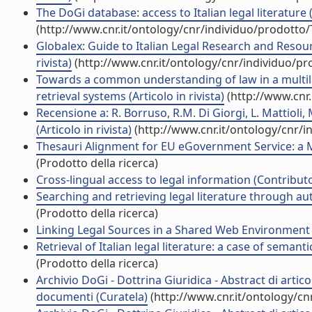
The DoGi database: access to Italian legal literature (A
(http://www.cnr.it/ontology/cnr/individuo/prodotto
Globalex: Guide to Italian Legal Research and Resou
rivista)
(http://www.cnr.it/ontology/cnr/individuo/p
Towards a common understanding of law in a multila
retrieval systems (Articolo in rivista)
(http://www.cnr
Recensione a: R. Borruso, R.M. Di Giorgi, L. Mattioli, 
(Articolo in rivista)
(http://www.cnr.it/ontology/cnr/
Thesauri Alignment for EU eGovernment Service: a M
(Prodotto della ricerca)
Cross-lingual access to legal information (Contributo
Searching and retrieving legal literature through a
(Prodotto della ricerca)
Linking Legal Sources in a Shared Web Environment (
Retrieval of Italian legal literature: a case of seman
(Prodotto della ricerca)
Archivio DoGi - Dottrina Giuridica - Abstract di artico
documenti (Curatela)
(http://www.cnr.it/ontology/c