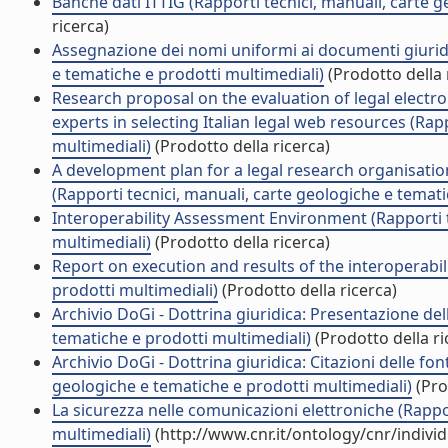
Banche dati ITTIG (Rapporti tecnici, manuali, carte 
ricerca)
Assegnazione dei nomi uniformi ai documenti giuridi
e tematiche e prodotti multimediali)
(Prodotto della 
Research proposal on the evaluation of legal electro
experts in selecting Italian legal web resources (Rap
multimediali)
(Prodotto della ricerca)
A development plan for a legal research organisatio
(Rapporti tecnici, manuali, carte geologiche e temati
Interoperability Assessment Environment (Rapporti t
multimediali)
(Prodotto della ricerca)
Report on execution and results of the interoperabili
prodotti multimediali)
(Prodotto della ricerca)
Archivio DoGi - Dottrina giuridica: Presentazione del
tematiche e prodotti multimediali)
(Prodotto della ri
Archivio DoGi - Dottrina giuridica: Citazioni delle fon
geologiche e tematiche e prodotti multimediali)
(Pro
La sicurezza nelle comunicazioni elettroniche (Rappo
multimediali)
(http://www.cnr.it/ontology/cnr/indiv