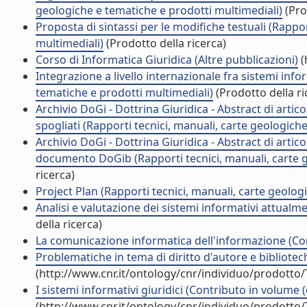
geologiche e tematiche e prodotti multimediali)
(Pro
Proposta di sintassi per le modifiche testuali (Rappo
multimediali)
(Prodotto della ricerca)
Corso di Informatica Giuridica (Altre pubblicazioni)
(
Integrazione a livello internazionale fra sistemi info
tematiche e prodotti multimediali)
(Prodotto della ri
Archivio DoGi - Dottrina Giuridica - Abstract di articol
spogliati (Rapporti tecnici, manuali, carte geologich
Archivio DoGi - Dottrina Giuridica - Abstract di artico
documento DoGib (Rapporti tecnici, manuali, carte g
ricerca)
Project Plan (Rapporti tecnici, manuali, carte geolog
Analisi e valutazione dei sistemi informativi attualm
della ricerca)
La comunicazione informatica dell'informazione (Con
Problematiche in tema di diritto d'autore e bibliotech
(http://www.cnr.it/ontology/cnr/individuo/prodotto
I sistemi informativi giuridici (Contributo in volume 
(http://www.cnr.it/ontology/cnr/individuo/prodotto