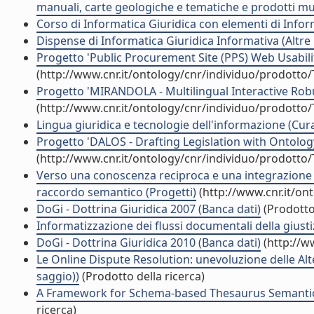
manuali, carte geologiche e tematiche e prodotti mul
Corso di Informatica Giuridica con elementi di Inform
Dispense di Informatica Giuridica Informativa (Altre
Progetto 'Public Procurement Site (PPS) Web Usabili
(http://www.cnr.it/ontology/cnr/individuo/prodotto
Progetto 'MIRANDOLA - Multilingual Interactive Robu
(http://www.cnr.it/ontology/cnr/individuo/prodotto
Lingua giuridica e tecnologie dell'informazione (Cura
Progetto 'DALOS - Drafting Legislation with Ontolog
(http://www.cnr.it/ontology/cnr/individuo/prodotto
Verso una conoscenza reciproca e una integrazione d
raccordo semantico (Progetti)
(http://www.cnr.it/on
DoGi - Dottrina Giuridica 2007 (Banca dati)
(Prodotto 
Informatizzazione dei flussi documentali della giusti
DoGi - Dottrina Giuridica 2010 (Banca dati)
(http://w
Le Online Dispute Resolution: unevoluzione delle Al
saggio))
(Prodotto della ricerca)
A Framework for Schema-based Thesaurus Semantic I
ricerca)