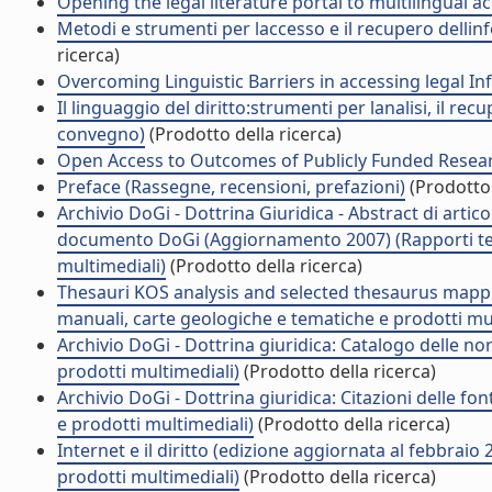
Opening the legal literature portal to multilingual a
Metodi e strumenti per laccesso e il recupero dell
ricerca)
Overcoming Linguistic Barriers in accessing legal In
Il linguaggio del diritto:strumenti per lanalisi, il r
convegno)
(Prodotto della ricerca)
Open Access to Outcomes of Publicly Funded Researc
Preface (Rassegne, recensioni, prefazioni)
(Prodotto 
Archivio DoGi - Dottrina Giuridica - Abstract di artico
documento DoGi (Aggiornamento 2007) (Rapporti tecn
multimediali)
(Prodotto della ricerca)
Thesauri KOS analysis and selected thesaurus mappi
manuali, carte geologiche e tematiche e prodotti mul
Archivio DoGi - Dottrina giuridica: Catalogo delle no
prodotti multimediali)
(Prodotto della ricerca)
Archivio DoGi - Dottrina giuridica: Citazioni delle fon
e prodotti multimediali)
(Prodotto della ricerca)
Internet e il diritto (edizione aggiornata al febbraio
prodotti multimediali)
(Prodotto della ricerca)