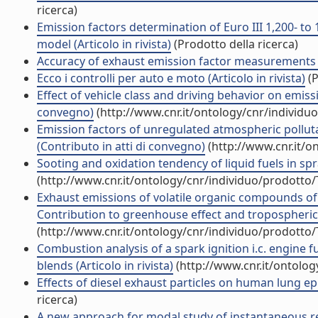
ricerca)
Emission factors determination of Euro III 1,200- to
model (Articolo in rivista)
(Prodotto della ricerca)
Accuracy of exhaust emission factor measurements o
Ecco i controlli per auto e moto (Articolo in rivista)
(P
Effect of vehicle class and driving behavior on emiss
convegno)
(http://www.cnr.it/ontology/cnr/individ
Emission factors of unregulated atmospheric polluta
(Contributo in atti di convegno)
(http://www.cnr.it/o
Sooting and oxidation tendency of liquid fuels in spr
(http://www.cnr.it/ontology/cnr/individuo/prodotto
Exhaust emissions of volatile organic compounds of 
Contribution to greenhouse effect and tropospheric o
(http://www.cnr.it/ontology/cnr/individuo/prodotto
Combustion analysis of a spark ignition i.c. engine 
blends (Articolo in rivista)
(http://www.cnr.it/ontolo
Effects of diesel exhaust particles on human lung epithe
ricerca)
A new approach for modal study of instantaneous re