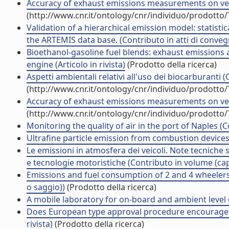
Accuracy of exhaust emissions measurements on vehi
(http://www.cnr.it/ontology/cnr/individuo/prodotto
Validation of a hierarchical emission model: statist
the ARTEMIS data base. (Contributo in atti di conve
Bioethanol-gasoline fuel blends: exhaust emissions
engine (Articolo in rivista)
(Prodotto della ricerca)
Aspetti ambientali relativi all'uso dei biocarburanti 
(http://www.cnr.it/ontology/cnr/individuo/prodotto
Accuracy of exhaust emissions measurements on vehi
(http://www.cnr.it/ontology/cnr/individuo/prodotto
Monitoring the quality of air in the port of Naples (
Ultrafine particle emission from combustion devices b
Le emissioni in atmosfera dei veicoli. Note tecniche su
e tecnologie motoristiche (Contributo in volume (cap
Emissions and fuel consumption of 2 and 4 wheelers v
o saggio))
(Prodotto della ricerca)
A mobile laboratory for on-board and ambient level 
Does European type approval procedure encourage the
rivista)
(Prodotto della ricerca)