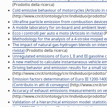
(Prodotto della ricerca)
Cold emissive behaviour of motorcycles (Articolo in r
(http://www.cnr.it/ontology/cnr/individuo/prodotto
Ultrafine particle emission from combustion devices b
A mobile laboratory for on-board and ambient level 
Ecco i controlli per auto e moto (Articolo in rivista)
(P
Methodology for the analysis of a 4-stroke moped emi
The impact of natural gas-hydrogen blends on inter
rivista)
(Prodotto della ricerca)
Unregulated emissions of Euro I, II and III gasoline ca
A new method to calculate instantaneous vehicle emis
Driving behavior and emission results for a small size
(http://www.cnr.it/ontology/cnr/individuo/prodotto
Emission factors determination of Euro III 1200-140
(Contributo in atti di convegno)
(http://www.cnr.it/o
Accuracy of exhaust emissions measurements on vehi
(http://www.cnr.it/ontology/cnr/individuo/prodotto
Validation of a hierarchical emission model: statist