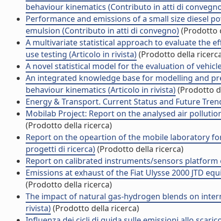
behaviour kinematics (Contributo in atti di convegn
Performance and emissions of a small size diesel po
emulsion (Contributo in atti di convegno)
(Prodotto d
A multivariate statistical approach to evaluate the e
use testing (Articolo in rivista)
(Prodotto della ricerc
A novel statistical model for the evaluation of vehicle
An integrated knowledge base for modelling and pred
behaviour kinematics (Articolo in rivista)
(Prodotto de
Energy & Transport. Current Status and Future Trends
Mobilab Project: Report on the analysed air pollution
(Prodotto della ricerca)
Report on the opeartion of the mobile laboratory fo
progetti di ricerca)
(Prodotto della ricerca)
Report on calibrated instruments/sensors platform o
Emissions at exhaust of the Fiat Ulysse 2000 JTD equi
(Prodotto della ricerca)
The impact of natural gas-hydrogen blends on inter
rivista)
(Prodotto della ricerca)
Influenza dei cicli di guida sulle emissioni allo scari