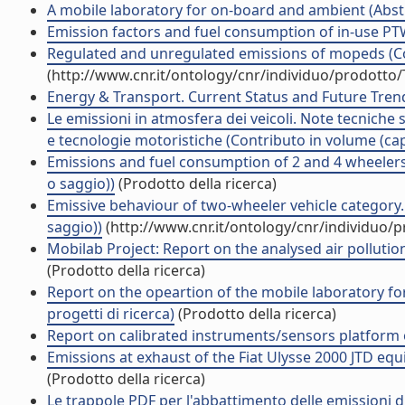
A mobile laboratory for on-board and ambient (Abstr
Emission factors and fuel consumption of in-use PT
Regulated and unregulated emissions of mopeds (
(http://www.cnr.it/ontology/cnr/individuo/prodotto
Energy & Transport. Current Status and Future Trends
Le emissioni in atmosfera dei veicoli. Note tecniche su
e tecnologie motoristiche (Contributo in volume (cap
Emissions and fuel consumption of 2 and 4 wheelers v
o saggio))
(Prodotto della ricerca)
Emissive behaviour of two-wheeler vehicle category.
saggio))
(http://www.cnr.it/ontology/cnr/individuo/
Mobilab Project: Report on the analysed air pollution
(Prodotto della ricerca)
Report on the opeartion of the mobile laboratory fo
progetti di ricerca)
(Prodotto della ricerca)
Report on calibrated instruments/sensors platform o
Emissions at exhaust of the Fiat Ulysse 2000 JTD equi
(Prodotto della ricerca)
Le trappole PDF per l'abbattimento delle emissioni di