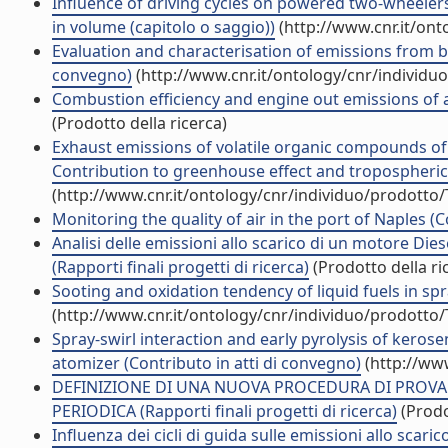
Influence of driving cycles on powered two-wheeler
in volume (capitolo o saggio))
(http://www.cnr.it/on
Evaluation and characterisation of emissions from b
convegno)
(http://www.cnr.it/ontology/cnr/individ
Combustion efficiency and engine out emissions of a S
(Prodotto della ricerca)
Exhaust emissions of volatile organic compounds of 
Contribution to greenhouse effect and tropospheric o
(http://www.cnr.it/ontology/cnr/individuo/prodotto
Monitoring the quality of air in the port of Naples (
Analisi delle emissioni allo scarico di un motore Di
(Rapporti finali progetti di ricerca)
(Prodotto della ri
Sooting and oxidation tendency of liquid fuels in spr
(http://www.cnr.it/ontology/cnr/individuo/prodotto
Spray-swirl interaction and early pyrolysis of keros
atomizer (Contributo in atti di convegno)
(http://ww
DEFINIZIONE DI UNA NUOVA PROCEDURA DI PROVA P
PERIODICA (Rapporti finali progetti di ricerca)
(Prodo
Influenza dei cicli di guida sulle emissioni allo scari