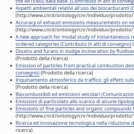
the ARTEMIS data base. (Contributo in atti di conve
Aspetti ambientali relativi all'uso dei biocarburanti 
(http://www.cnr.it/ontology/cnr/individuo/prodotto
Accuracy of exhaust emissions measurements on vehi
(http://www.cnr.it/ontology/cnr/individuo/prodotto
A new approach for modal study of instantaneous re
ordered categories (Contributo in atti di convegno)
(
Dioxins and furans in sludge incineration by fluidise
(Prodotto della ricerca)
Emission of particles from practical combustion dev
convegno)
(Prodotto della ricerca)
Inquinamento atmosferico da traffico: gli effetti sul
(Prodotto della ricerca)
Biocombustibili ed emissioni veicolari (Comunicazi
Emissioni di particolato allo scarico di alcune tipolo
Emissions of fine particles and organic compounds 
(http://www.cnr.it/ontology/cnr/individuo/prodotto
Ricerca ed innovazione tecnologica nella riduzione 
ricerca)