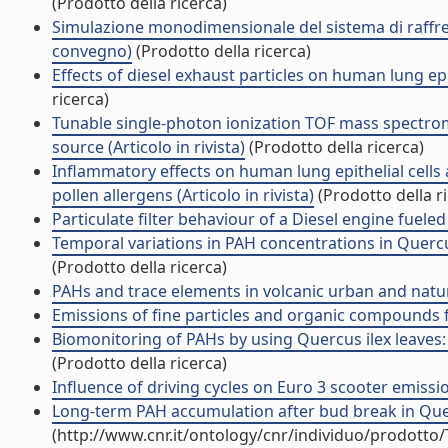
(Prodotto della ricerca)
Simulazione monodimensionale del sistema di raffred
convegno)
(Prodotto della ricerca)
Effects of diesel exhaust particles on human lung epithe
ricerca)
Tunable single-photon ionization TOF mass spectrom
source (Articolo in rivista)
(Prodotto della ricerca)
Inflammatory effects on human lung epithelial cells 
pollen allergens (Articolo in rivista)
(Prodotto della r
Particulate filter behaviour of a Diesel engine fueled 
Temporal variations in PAH concentrations in Quercus 
(Prodotto della ricerca)
PAHs and trace elements in volcanic urban and natural 
Emissions of fine particles and organic compounds f
Biomonitoring of PAHs by using Quercus ilex leaves: s
(Prodotto della ricerca)
Influence of driving cycles on Euro 3 scooter emissio
Long-term PAH accumulation after bud break in Quercu
(http://www.cnr.it/ontology/cnr/individuo/prodotto