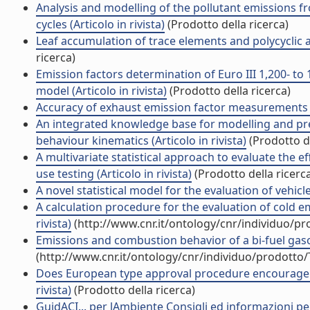
Analysis and modelling of the pollutant emissions f
cycles (Articolo in rivista)
(Prodotto della ricerca)
Leaf accumulation of trace elements and polycyclic a
ricerca)
Emission factors determination of Euro III 1,200- to
model (Articolo in rivista)
(Prodotto della ricerca)
Accuracy of exhaust emission factor measurements o
An integrated knowledge base for modelling and pred
behaviour kinematics (Articolo in rivista)
(Prodotto de
A multivariate statistical approach to evaluate the e
use testing (Articolo in rivista)
(Prodotto della ricerc
A novel statistical model for the evaluation of vehicle
A calculation procedure for the evaluation of cold 
rivista)
(http://www.cnr.it/ontology/cnr/individuo/p
Emissions and combustion behavior of a bi-fuel gasoli
(http://www.cnr.it/ontology/cnr/individuo/prodotto
Does European type approval procedure encourage the
rivista)
(Prodotto della ricerca)
GuidACI... per lAmbiente Consigli ed informazioni per