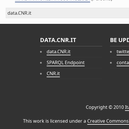
data.CNR.it
DATA.CNR.IT
BE UP
data.CNR.it
twitt
SPARQL Endpoint
conta
CNR.it
Copyright © 2010
I
This work is licensed under a
Creative Commons 