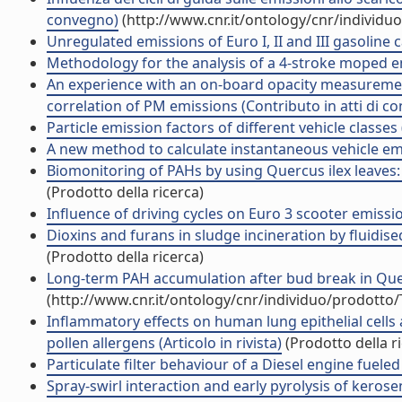
convegno)
(http://www.cnr.it/ontology/cnr/individ
Unregulated emissions of Euro I, II and III gasoline ca
Methodology for the analysis of a 4-stroke moped emi
An experience with an on-board opacity measurement
correlation of PM emissions (Contributo in atti di c
Particle emission factors of different vehicle classes
A new method to calculate instantaneous vehicle emis
Biomonitoring of PAHs by using Quercus ilex leaves: s
(Prodotto della ricerca)
Influence of driving cycles on Euro 3 scooter emissio
Dioxins and furans in sludge incineration by fluidise
(Prodotto della ricerca)
Long-term PAH accumulation after bud break in Quercu
(http://www.cnr.it/ontology/cnr/individuo/prodotto
Inflammatory effects on human lung epithelial cells 
pollen allergens (Articolo in rivista)
(Prodotto della r
Particulate filter behaviour of a Diesel engine fueled 
Spray-swirl interaction and early pyrolysis of keros