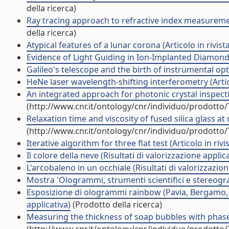
della ricerca)
Ray tracing approach to refractive index measurement
della ricerca)
Atypical features of a lunar corona (Articolo in rivista
Evidence of Light Guiding in Ion-Implanted Diamond (
Galileo's telescope and the birth of instrumental optic
HeNe laser wavelength-shifting interferometry (Artico
An integrated approach for photonic crystal inspecti
(http://www.cnr.it/ontology/cnr/individuo/prodotto
Relaxation time and viscosity of fused silica glass at
(http://www.cnr.it/ontology/cnr/individuo/prodotto
Iterative algorithm for three flat test (Articolo in rivi
Il colore della neve (Risultati di valorizzazione applic
L'arcobaleno in un occhiale (Risultati di valorizzazion
Mostra 'Ologrammi, strumenti scientifici e stereogram
Esposizione di ologrammi rainbow (Pavia, Bergamo, F
applicativa)
(Prodotto della ricerca)
Measuring the thickness of soap bubbles with phase-s