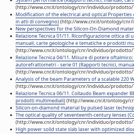
System performance (Rapporti tecnici, manuali, cart
(http://www.cnr.it/ontology/cnr/individuo/prodotto
Modification of the electrical and optical Properti
in atti di convegno)
(http://www.cnr.it/ontology/cnr
New perspectives for the Silicon-On-Diamond materia
Relazione Tecnica 01/11. Riconfigurazione ottica di u
manuali, carte geologiche e tematiche e prodotti mul
(http://www.cnr.it/ontology/cnr/individuo/prodotto
Relazione Tecnica 04/11. Misure di potere oftalmico: 
autorefrattometri - serie 01 (Rapporti tecnici, manua
(http://www.cnr.it/ontology/cnr/individuo/prodotto
Analysis of the beam Parameters of a scalable 220 W
(http://www.cnr.it/ontology/cnr/individuo/prodotto
Relazione Tecnica 06/11. Collaudo Beam expander BEU
prodotti multimediali)
(http://www.cnr.it/ontology/c
Silicon-on-diamond material by pulsed laser technique
The optical quality of seventeenth-century lenses (Co
(http://www.cnr.it/ontology/cnr/individuo/prodotto
High power solid state slab laser with optimized di