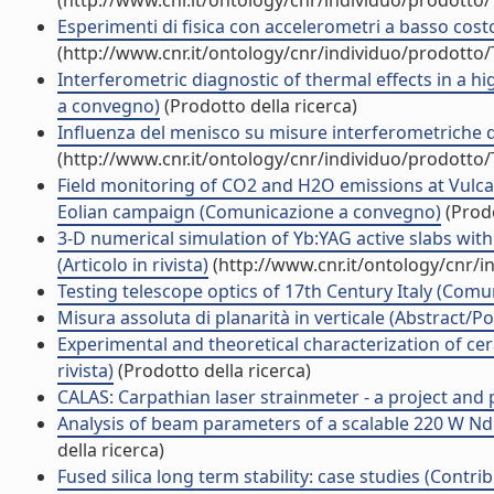
(http://www.cnr.it/ontology/cnr/individuo/prodotto
Esperimenti di fisica con accelerometri a basso costo
(http://www.cnr.it/ontology/cnr/individuo/prodotto
Interferometric diagnostic of thermal effects in a
a convegno)
(Prodotto della ricerca)
Influenza del menisco su misure interferometriche di
(http://www.cnr.it/ontology/cnr/individuo/prodotto
Field monitoring of CO2 and H2O emissions at Vulca
Eolian campaign (Comunicazione a convegno)
(Prodo
3-D numerical simulation of Yb:YAG active slabs wit
(Articolo in rivista)
(http://www.cnr.it/ontology/cnr/
Testing telescope optics of 17th Century Italy (Com
Misura assoluta di planarità in verticale (Abstract/Po
Experimental and theoretical characterization of cer
rivista)
(Prodotto della ricerca)
CALAS: Carpathian laser strainmeter - a project and pr
Analysis of beam parameters of a scalable 220 W Nd:
della ricerca)
Fused silica long term stability: case studies (Contri