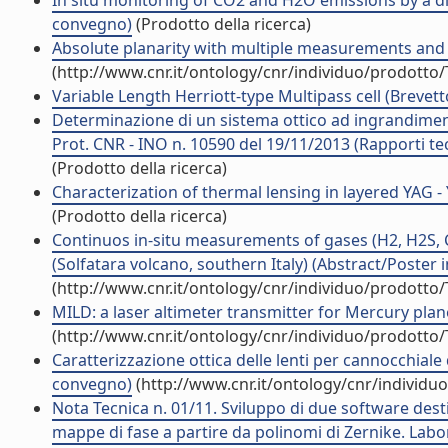
In situ monitoring of CO2 and H2O emissions by a di
convegno)
(Prodotto della ricerca)
Absolute planarity with multiple measurements and 
(http://www.cnr.it/ontology/cnr/individuo/prodotto
Variable Length Herriott-type Multipass cell (Brevett
Determinazione di un sistema ottico ad ingrandimento
Prot. CNR - INO n. 10590 del 19/11/2013 (Rapporti te
(Prodotto della ricerca)
Characterization of thermal lensing in layered YAG 
(Prodotto della ricerca)
Continuos in-situ measurements of gases (H2, H2S, C
(Solfatara volcano, southern Italy) (Abstract/Poster i
(http://www.cnr.it/ontology/cnr/individuo/prodotto
MILD: a laser altimeter transmitter for Mercury plane
(http://www.cnr.it/ontology/cnr/individuo/prodotto
Caratterizzazione ottica delle lenti per cannocchiale 
convegno)
(http://www.cnr.it/ontology/cnr/individ
Nota Tecnica n. 01/11. Sviluppo di due software destin
mappe di fase a partire da polinomi di Zernike. Labor