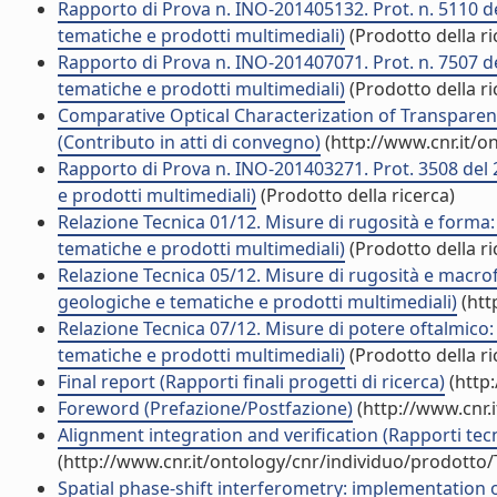
Rapporto di Prova n. INO-201405132. Prot. n. 5110 de
tematiche e prodotti multimediali)
(Prodotto della ri
Rapporto di Prova n. INO-201407071. Prot. n. 7507 de
tematiche e prodotti multimediali)
(Prodotto della ri
Comparative Optical Characterization of Transparen
(Contributo in atti di convegno)
(http://www.cnr.it/o
Rapporto di Prova n. INO-201403271. Prot. 3508 del 
e prodotti multimediali)
(Prodotto della ricerca)
Relazione Tecnica 01/12. Misure di rugosità e forma:
tematiche e prodotti multimediali)
(Prodotto della ri
Relazione Tecnica 05/12. Misure di rugosità e macrof
geologiche e tematiche e prodotti multimediali)
(htt
Relazione Tecnica 07/12. Misure di potere oftalmico: L
tematiche e prodotti multimediali)
(Prodotto della ri
Final report (Rapporti finali progetti di ricerca)
(http
Foreword (Prefazione/Postfazione)
(http://www.cnr.
Alignment integration and verification (Rapporti tec
(http://www.cnr.it/ontology/cnr/individuo/prodotto
Spatial phase-shift interferometry: implementation o