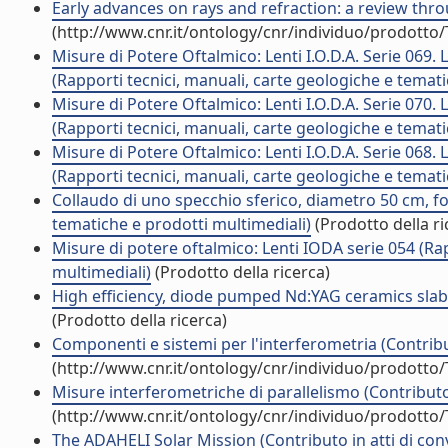
Early advances on rays and refraction: a review throug
(http://www.cnr.it/ontology/cnr/individuo/prodotto
Misure di Potere Oftalmico: Lenti I.O.D.A. Serie 069. 
(Rapporti tecnici, manuali, carte geologiche e temati
Misure di Potere Oftalmico: Lenti I.O.D.A. Serie 070. 
(Rapporti tecnici, manuali, carte geologiche e temati
Misure di Potere Oftalmico: Lenti I.O.D.A. Serie 068. 
(Rapporti tecnici, manuali, carte geologiche e temati
Collaudo di uno specchio sferico, diametro 50 cm, fo
tematiche e prodotti multimediali)
(Prodotto della ri
Misure di potere oftalmico: Lenti IODA serie 054 (Ra
multimediali)
(Prodotto della ricerca)
High efficiency, diode pumped Nd:YAG ceramics slab 
(Prodotto della ricerca)
Componenti e sistemi per l'interferometria (Contribu
(http://www.cnr.it/ontology/cnr/individuo/prodotto
Misure interferometriche di parallelismo (Contributo
(http://www.cnr.it/ontology/cnr/individuo/prodotto
The ADAHELI Solar Mission (Contributo in atti di co