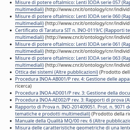
Misure di potere oftalmico: Lenti IODA serie 057 (Ra
multimediali)
(http://www.cnr.it/ontology/cnr/indiv
Misure di potere oftalmico: Lenti IODA serie 060 (Ra
multimediali)
(http://www.cnr.it/ontology/cnr/indiv
Certificato di Taratura SIT n. INO-0119/C (Rapporti t
multimediali)
(http://www.cnr.it/ontology/cnr/indiv
Misure di potere oftalmico: Lenti IODA serie 061 (Ra
multimediali)
(http://www.cnr.it/ontology/cnr/indiv
Misure di potere oftalmico: Lenti IODA serie 063 (Ra
multimediali)
(http://www.cnr.it/ontology/cnr/indiv
Ottica dei sistemi (Altre pubblicazioni)
(Prodotto dell
Procedura INOA-AB001/P rev. 4: Gestione delle appar
ricerca)
Procedura INOA-AD001/P rev. 3: Gestione della docu
Procedura INOA-AE002/P rev. 3: Rapporti di prova (Al
Rapporto di Prova n. INO-201409051. Prot. n. 9071 de
tematiche e prodotti multimediali)
(Prodotto della ri
Manuale della Qualità MQ/00 rev. 6 (Altre pubblicazi
Misura delle caratteristiche geometriche di una lente