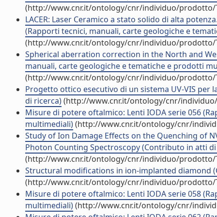
(http://www.cnr.it/ontology/cnr/individuo/prodotto
LACER: Laser Ceramico a stato solido di alta potenz
(Rapporti tecnici, manuali, carte geologiche e temati
(http://www.cnr.it/ontology/cnr/individuo/prodotto
Spherical aberration correction in the North and W
manuali, carte geologiche e tematiche e prodotti mul
(http://www.cnr.it/ontology/cnr/individuo/prodotto
Progetto ottico esecutivo di un sistema UV-VIS per la 
di ricerca)
(http://www.cnr.it/ontology/cnr/individu
Misure di potere oftalmico: Lenti IODA serie 056 (Ra
multimediali)
(http://www.cnr.it/ontology/cnr/indiv
Study of Ion Damage Effects on the Quenching of N
Photon Counting Spectroscopy (Contributo in atti d
(http://www.cnr.it/ontology/cnr/individuo/prodotto
Structural modifications in ion-implanted diamond (
(http://www.cnr.it/ontology/cnr/individuo/prodotto
Misure di potere oftalmico: Lenti IODA serie 058 (Ra
multimediali)
(http://www.cnr.it/ontology/cnr/indiv