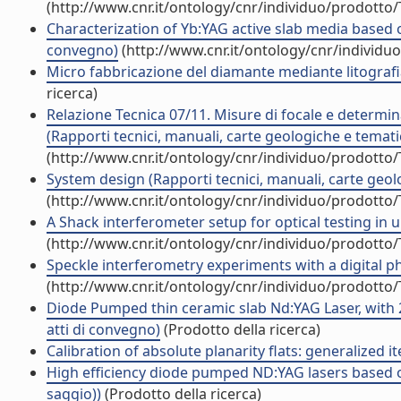
(http://www.cnr.it/ontology/cnr/individuo/prodotto
Characterization of Yb:YAG active slab media based on
convegno)
(http://www.cnr.it/ontology/cnr/individ
Micro fabbricazione del diamante mediante litografia
ricerca)
Relazione Tecnica 07/11. Misure di focale e determi
(Rapporti tecnici, manuali, carte geologiche e temati
(http://www.cnr.it/ontology/cnr/individuo/prodotto
System design (Rapporti tecnici, manuali, carte geol
(http://www.cnr.it/ontology/cnr/individuo/prodotto
A Shack interferometer setup for optical testing in u
(http://www.cnr.it/ontology/cnr/individuo/prodotto
Speckle interferometry experiments with a digital ph
(http://www.cnr.it/ontology/cnr/individuo/prodotto
Diode Pumped thin ceramic slab Nd:YAG Laser, with 
atti di convegno)
(Prodotto della ricerca)
Calibration of absolute planarity flats: generalized it
High efficiency diode pumped ND:YAG lasers based o
saggio))
(Prodotto della ricerca)