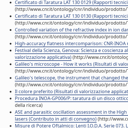
Certificato di Taratura LAT 130 0129 (Rapporti tecnic
(http://www.cnr.it/ontology/cnr/individuo/prodotto
Certificato di Taratura LAT 130 0130 (Rapporti tecnic
(http://www.cnr.it/ontology/cnr/individuo/prodotto
Controlled variation of the refractive index in ion d
(http://www.cnr.it/ontology/cnr/individuo/prodotto
High-accuracy flatness intercomparison: CNR-INOA re
Festival della Scienza, Genova: Scienza e coscienza al
valorizzazione applicativa)
(http://www.cnr.it/ontolo
Galileo's microscope - How it works (Risultati di valo
(http://www.cnr.it/ontology/cnr/individuo/prodotto
Galileo's telescope, the instrument that changed the w
(http://www.cnr.it/ontology/cnr/individuo/prodotto
Il colore preferito (Risultati di valorizzazione applicat
Procedura INOA-GP006/P: taratura di un disco ottico,
della ricerca)
ASE and parasitic oscillation assessment in the Hig
lasers (Contributo in atti di convegno)
(http://www.c
Misure di Potere Oftalmico: Lenti I.O.D.A. Serie 073. 