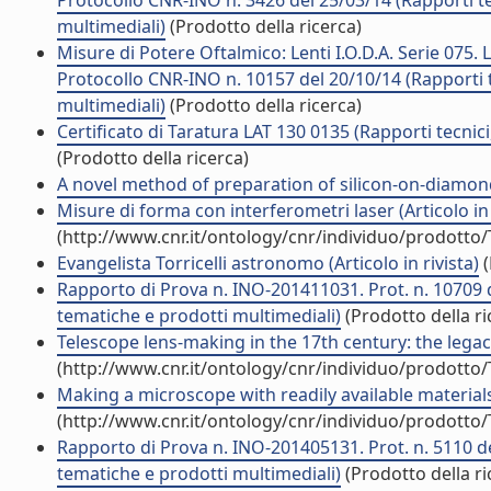
Protocollo CNR-INO n. 3426 del 25/03/14 (Rapporti te
multimediali)
(Prodotto della ricerca)
Misure di Potere Oftalmico: Lenti I.O.D.A. Serie 075. 
Protocollo CNR-INO n. 10157 del 20/10/14 (Rapporti t
multimediali)
(Prodotto della ricerca)
Certificato di Taratura LAT 130 0135 (Rapporti tecnic
(Prodotto della ricerca)
A novel method of preparation of silicon-on-diamond m
Misure di forma con interferometri laser (Articolo in 
(http://www.cnr.it/ontology/cnr/individuo/prodotto
Evangelista Torricelli astronomo (Articolo in rivista)
(
Rapporto di Prova n. INO-201411031. Prot. n. 10709 d
tematiche e prodotti multimediali)
(Prodotto della ri
Telescope lens-making in the 17th century: the legacy o
(http://www.cnr.it/ontology/cnr/individuo/prodotto
Making a microscope with readily available materials (
(http://www.cnr.it/ontology/cnr/individuo/prodotto
Rapporto di Prova n. INO-201405131. Prot. n. 5110 de
tematiche e prodotti multimediali)
(Prodotto della ri