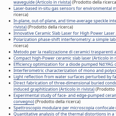
waveguide (Articolo in rivista)
(Prodotto della ricerca
Laser-based in-situ gas sensors for environmental m
ricerca)
In-plane, out-of-plane, and time-average speckle in
rivista)
(Prodotto della ricerca)
Innovative Ceramic Slab Laser for High Power Laser Ap
Polarization phase-shift interferometry: a simple la
ricerca)
Metodo per la realizzazione di ceramici trasparenti a
Compact high-Power ceramic slab laser (Articolo in r
Efficiency optimization for a diode pumped Nd:YAG cer
Interferometric characterization of mono and polycry
Light reflection from water surfaces perturbed by fall
Direct fabrication of three-dimensional buried cond
induced graphitization (Articolo in rivista)
(Prodotto d
Experimental study of face- and edge-pumped cerami
convegno)
(Prodotto della ricerca)
Spettroscopio modulare per microscopia confocale (
Quantitative analysis of the thermal distortions in a