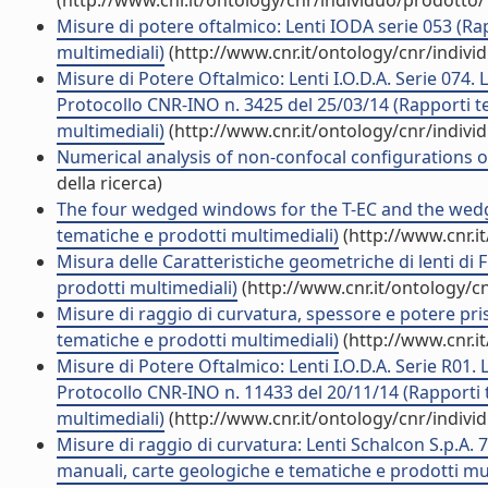
(http://www.cnr.it/ontology/cnr/individuo/prodotto
Misure di potere oftalmico: Lenti IODA serie 053 (Ra
multimediali)
(http://www.cnr.it/ontology/cnr/indiv
Misure di Potere Oftalmico: Lenti I.O.D.A. Serie 074. 
Protocollo CNR-INO n. 3425 del 25/03/14 (Rapporti te
multimediali)
(http://www.cnr.it/ontology/cnr/indiv
Numerical analysis of non-confocal configurations of 
della ricerca)
The four wedged windows for the T-EC and the wedged
tematiche e prodotti multimediali)
(http://www.cnr.i
Misura delle Caratteristiche geometriche di lenti di 
prodotti multimediali)
(http://www.cnr.it/ontology/c
Misure di raggio di curvatura, spessore e potere pri
tematiche e prodotti multimediali)
(http://www.cnr.i
Misure di Potere Oftalmico: Lenti I.O.D.A. Serie R01. 
Protocollo CNR-INO n. 11433 del 20/11/14 (Rapporti t
multimediali)
(http://www.cnr.it/ontology/cnr/indiv
Misure di raggio di curvatura: Lenti Schalcon S.p.A. 
manuali, carte geologiche e tematiche e prodotti mul