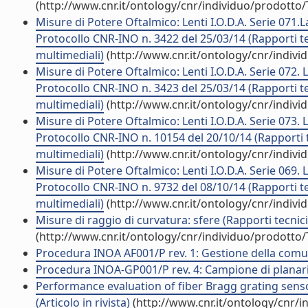
(http://www.cnr.it/ontology/cnr/individuo/prodotto
Misure di Potere Oftalmico: Lenti I.O.D.A. Serie 071.L
Protocollo CNR-INO n. 3422 del 25/03/14 (Rapporti te
multimediali)
(http://www.cnr.it/ontology/cnr/indiv
Misure di Potere Oftalmico: Lenti I.O.D.A. Serie 072. 
Protocollo CNR-INO n. 3423 del 25/03/14 (Rapporti te
multimediali)
(http://www.cnr.it/ontology/cnr/indiv
Misure di Potere Oftalmico: Lenti I.O.D.A. Serie 073. 
Protocollo CNR-INO n. 10154 del 20/10/14 (Rapporti t
multimediali)
(http://www.cnr.it/ontology/cnr/indiv
Misure di Potere Oftalmico: Lenti I.O.D.A. Serie 069. 
Protocollo CNR-INO n. 9732 del 08/10/14 (Rapporti te
multimediali)
(http://www.cnr.it/ontology/cnr/indiv
Misure di raggio di curvatura: sfere (Rapporti tecnic
(http://www.cnr.it/ontology/cnr/individuo/prodotto
Procedura INOA AF001/P rev. 1: Gestione della comun
Procedura INOA-GP001/P rev. 4: Campione di planarità
Performance evaluation of fiber Bragg grating sens
(Articolo in rivista)
(http://www.cnr.it/ontology/cnr/