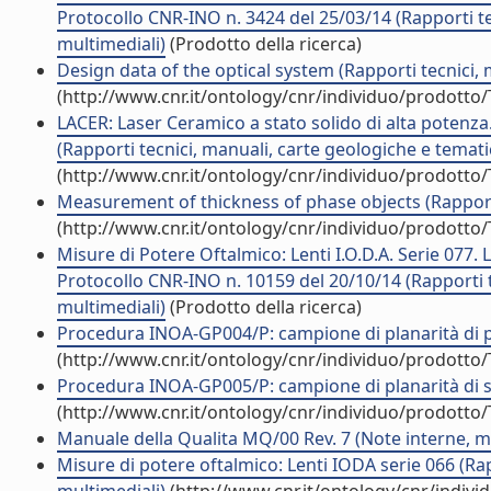
Protocollo CNR-INO n. 3424 del 25/03/14 (Rapporti te
multimediali)
(Prodotto della ricerca)
Design data of the optical system (Rapporti tecnici,
(http://www.cnr.it/ontology/cnr/individuo/prodotto
LACER: Laser Ceramico a stato solido di alta potenz
(Rapporti tecnici, manuali, carte geologiche e temati
(http://www.cnr.it/ontology/cnr/individuo/prodotto
Measurement of thickness of phase objects (Rapporti
(http://www.cnr.it/ontology/cnr/individuo/prodotto
Misure di Potere Oftalmico: Lenti I.O.D.A. Serie 077. 
Protocollo CNR-INO n. 10159 del 20/10/14 (Rapporti t
multimediali)
(Prodotto della ricerca)
Procedura INOA-GP004/P: campione di planarità di pr
(http://www.cnr.it/ontology/cnr/individuo/prodotto
Procedura INOA-GP005/P: campione di planarità di se
(http://www.cnr.it/ontology/cnr/individuo/prodotto
Manuale della Qualita MQ/00 Rev. 7 (Note interne, m
Misure di potere oftalmico: Lenti IODA serie 066 (Ra