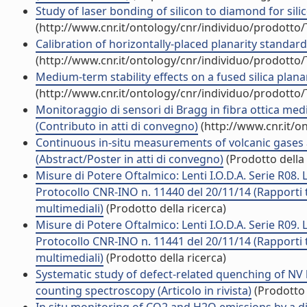
Study of laser bonding of silicon to diamond for s
(http://www.cnr.it/ontology/cnr/individuo/prodotto
Calibration of horizontally-placed planarity standard
(http://www.cnr.it/ontology/cnr/individuo/prodotto
Medium-term stability effects on a fused silica plana
(http://www.cnr.it/ontology/cnr/individuo/prodotto
Monitoraggio di sensori di Bragg in fibra ottica media
(Contributo in atti di convegno)
(http://www.cnr.it/o
Continuous in-situ measurements of volcanic gases at
(Abstract/Poster in atti di convegno)
(Prodotto della 
Misure di Potere Oftalmico: Lenti I.O.D.A. Serie R08. 
Protocollo CNR-INO n. 11440 del 20/11/14 (Rapporti t
multimediali)
(Prodotto della ricerca)
Misure di Potere Oftalmico: Lenti I.O.D.A. Serie R09. 
Protocollo CNR-INO n. 11441 del 20/11/14 (Rapporti t
multimediali)
(Prodotto della ricerca)
Systematic study of defect-related quenching of NV
counting spectroscopy (Articolo in rivista)
(Prodotto 