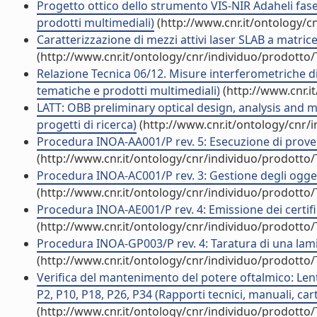
Progetto ottico dello strumento VIS-NIR Adaheli fase
prodotti multimediali)
(http://www.cnr.it/ontology/c
Caratterizzazione di mezzi attivi laser SLAB a matric
(http://www.cnr.it/ontology/cnr/individuo/prodotto
Relazione Tecnica 06/12. Misure interferometriche di
tematiche e prodotti multimediali)
(http://www.cnr.i
LATT: OBB preliminary optical design, analysis and
progetti di ricerca)
(http://www.cnr.it/ontology/cnr/
Procedura INOA-AA001/P rev. 5: Esecuzione di prove v
(http://www.cnr.it/ontology/cnr/individuo/prodotto
Procedura INOA-AC001/P rev. 3: Gestione degli oggett
(http://www.cnr.it/ontology/cnr/individuo/prodotto
Procedura INOA-AE001/P rev. 4: Emissione dei certific
(http://www.cnr.it/ontology/cnr/individuo/prodotto
Procedura INOA-GP003/P rev. 4: Taratura di una lamin
(http://www.cnr.it/ontology/cnr/individuo/prodotto
Verifica del mantenimento del potere oftalmico: Lenti 
P2, P10, P18, P26, P34 (Rapporti tecnici, manuali, ca
(http://www.cnr.it/ontology/cnr/individuo/prodotto