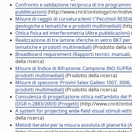
Confronto e validazione reciproca di tre programmi di
pubblicazioni)
(http://www.cnr.it/ontology/cnr/indi
Misure di raggio di curvatura:lenti \"Pecchioli RESEAR
geologiche e tematiche e prodotti multimediali)
(htt
Ottica fisica ed interferometria (Altre pubblicazioni)
Realizzazione di tre lamine sferiche in vetro BK7 per 
tematiche e prodotti multimediali)
(Prodotto della ri
Breadboard requirement (Rapporti tecnici, manuali, 
della ricerca)
Misure di Indice di Rifrazione: Campione INO-SUPRAS
prodotti multimediali)
(Prodotto della ricerca)
Misure di spessore: Provini Selex Galileo 1007, 3006,
prodotti multimediali)
(Prodotto della ricerca)
Consulenza di progettazione ottica nell'ambito del P
(DGR n.2883/2003) (Progetti)
(http://www.cnr.it/ont
A system for projecting wide-field visual stimuli wit
della ricerca)
Metodi iterativi per la misura assoluta di planarità (