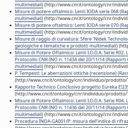
multimediali)
(http://www.cnr.it/ontology/cnr/indiv
Misure di potere oftalmico: Lenti IODA serie 068 (Ra
multimediali)
(http://www.cnr.it/ontology/cnr/indiv
Misure di potere oftalmico: Lenti IODA serie 070 (Ra
multimediali)
(http://www.cnr.it/ontology/cnr/indiv
Misure di raggio di curvatura: Sfere 'Nidek Technol
geologiche e tematiche e prodotti multimediali)
(htt
Misure di Potere Oftalmico: Lenti I.O.D.A. Serie R02. 
Protocollo CNR-INO n. 11434 del 20/11/14 (Rapporti t
multimediali)
(http://www.cnr.it/ontology/cnr/indiv
P. Tempesti: Le aberrazioni ottiche (recensione) (Ras
(http://www.cnr.it/ontology/cnr/individuo/prodotto
Rapporto Technico Conclusivo progetto Eureka E!2359
(http://www.cnr.it/ontology/cnr/individuo/prodotto
Misure di Potere Oftalmico: Lenti I.O.D.A. Serie R04. 
Protocollo CNR-INO n. 11436 del 20/11/14 (Rapporti t
multimediali)
(http://www.cnr.it/ontology/cnr/indiv
Procedura INOA-GA001/P: misura dell'indice di rifraz