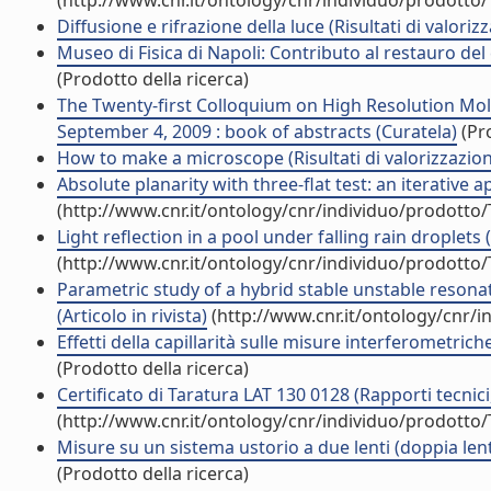
(http://www.cnr.it/ontology/cnr/individuo/prodotto
Diffusione e rifrazione della luce (Risultati di valoriz
Museo di Fisica di Napoli: Contributo al restauro del
(Prodotto della ricerca)
The Twenty-first Colloquium on High Resolution Mol
September 4, 2009 : book of abstracts (Curatela)
(Pro
How to make a microscope (Risultati di valorizzazion
Absolute planarity with three-flat test: an iterative 
(http://www.cnr.it/ontology/cnr/individuo/prodotto
Light reflection in a pool under falling rain droplets (A
(http://www.cnr.it/ontology/cnr/individuo/prodotto
Parametric study of a hybrid stable unstable resonat
(Articolo in rivista)
(http://www.cnr.it/ontology/cnr/
Effetti della capillarità sulle misure interferometrich
(Prodotto della ricerca)
Certificato di Taratura LAT 130 0128 (Rapporti tecnic
(http://www.cnr.it/ontology/cnr/individuo/prodotto
Misure su un sistema ustorio a due lenti (doppia lent
(Prodotto della ricerca)