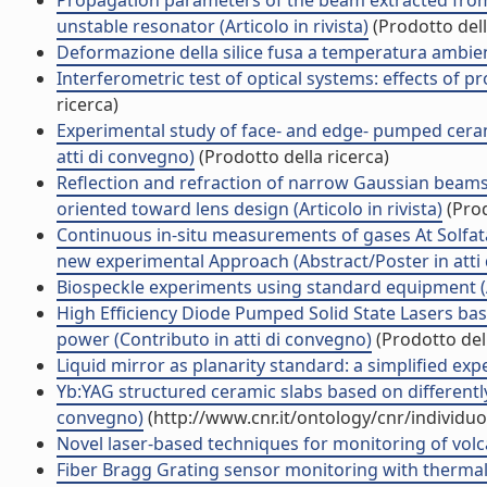
Propagation parameters of the beam extracted from
unstable resonator (Articolo in rivista)
(Prodotto dell
Deformazione della silice fusa a temperatura ambien
Interferometric test of optical systems: effects of pr
ricerca)
Experimental study of face- and edge- pumped ceram
atti di convegno)
(Prodotto della ricerca)
Reflection and refraction of narrow Gaussian beams w
oriented toward lens design (Articolo in rivista)
(Prod
Continuous in-situ measurements of gases At Solfatara
new experimental Approach (Abstract/Poster in atti
Biospeckle experiments using standard equipment (A
High Efficiency Diode Pumped Solid State Lasers ba
power (Contributo in atti di convegno)
(Prodotto dell
Liquid mirror as planarity standard: a simplified expe
Yb:YAG structured ceramic slabs based on differentl
convegno)
(http://www.cnr.it/ontology/cnr/individ
Novel laser-based techniques for monitoring of volcan
Fiber Bragg Grating sensor monitoring with thermally