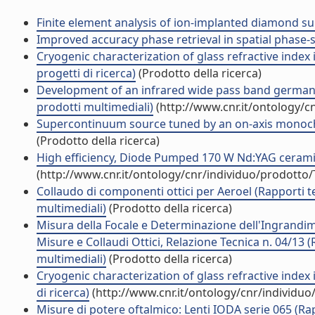
Finite element analysis of ion-implanted diamond surf
Improved accuracy phase retrieval in spatial phase-sh
Cryogenic characterization of glass refractive index 
progetti di ricerca)
(Prodotto della ricerca)
Development of an infrared wide pass band germanium
prodotti multimediali)
(http://www.cnr.it/ontology/c
Supercontinuum source tuned by an on-axis monochro
(Prodotto della ricerca)
High efficiency, Diode Pumped 170 W Nd:YAG ceramic s
(http://www.cnr.it/ontology/cnr/individuo/prodotto
Collaudo di componenti ottici per Aeroel (Rapporti t
multimediali)
(Prodotto della ricerca)
Misura della Focale e Determinazione dell'Ingrandi
Misure e Collaudi Ottici, Relazione Tecnica n. 04/13 
multimediali)
(Prodotto della ricerca)
Cryogenic characterization of glass refractive index i
di ricerca)
(http://www.cnr.it/ontology/cnr/individu
Misure di potere oftalmico: Lenti IODA serie 065 (Ra