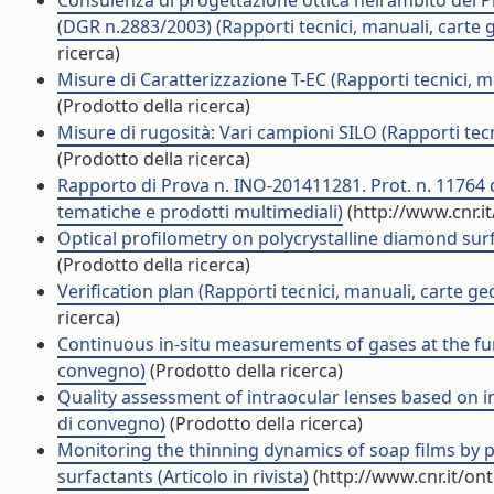
Consulenza di progettazione ottica nell'ambito del P
(DGR n.2883/2003) (Rapporti tecnici, manuali, carte 
ricerca)
Misure di Caratterizzazione T-EC (Rapporti tecnici, 
(Prodotto della ricerca)
Misure di rugosità: Vari campioni SILO (Rapporti tec
(Prodotto della ricerca)
Rapporto di Prova n. INO-201411281. Prot. n. 11764 d
tematiche e prodotti multimediali)
(http://www.cnr.i
Optical profilometry on polycrystalline diamond surf
(Prodotto della ricerca)
Verification plan (Rapporti tecnici, manuali, carte g
ricerca)
Continuous in-situ measurements of gases at the fumaro
convegno)
(Prodotto della ricerca)
Quality assessment of intraocular lenses based on in
di convegno)
(Prodotto della ricerca)
Monitoring the thinning dynamics of soap films by p
surfactants (Articolo in rivista)
(http://www.cnr.it/on