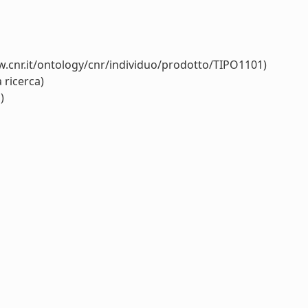
w.cnr.it/ontology/cnr/individuo/prodotto/TIPO1101)
 ricerca)
)