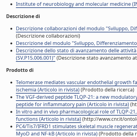
Institute of neurobiology and molecular medicine 
Descrizione di
Descrizione collaborazioni del modulo "Sviluppo, Di
(Descrizione collaborazioni)
Descrizione del modulo "Sviluppo, Differenziamento 
Descrizione dello stato di avanzamento delle attivi
(SV.P15.006.001)"
(Descrizione stato avanzamento att
Prodotto di
Telomerase mediates vascular endothelial growth fa
ischemia (Articolo in rivista)
(Prodotto della ricerca)
The VGF-derived peptide TLQP-21: a new modulatory
peptide for inflammatory pain (Articolo in rivista)
(ht
In vitro and in vivo pharmacological role of TLQP-21,
functions (Articolo in rivista)
(http://www.cnr.it/onto
PC4/Tis7/IFRD1 stimulates skeletal muscle regenerati
MyoD and NF-kB (Articolo in rivista)
(Prodotto della r