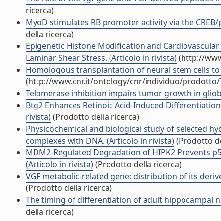
ricerca)
MyoD stimulates RB promoter activity via the CREB/p
della ricerca)
Epigenetic Histone Modification and Cardiovascula
Laminar Shear Stress. (Articolo in rivista)
(http://www
Homologous transplantation of neural stem cells to th
(http://www.cnr.it/ontology/cnr/individuo/prodotto
Telomerase inhibition impairs tumor growth in gliobl
Btg2 Enhances Retinoic Acid-Induced Differentiation
rivista)
(Prodotto della ricerca)
Physicochemical and biological study of selected h
complexes with DNA. (Articolo in rivista)
(Prodotto de
MDM2-Regulated Degradation of HIPK2 Prevents p
(Articolo in rivista)
(Prodotto della ricerca)
VGF metabolic-related gene: distribution of its derive
(Prodotto della ricerca)
The timing of differentiation of adult hippocampal ne
della ricerca)