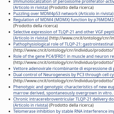
Immunolocalization of peroxisome proliferator-activ
(Articolo in rivista)
(Prodotto della ricerca)
Puzzling over MDM4p53 network (Articolo in rivista)
Regulation of MDM4 (MDMX) function by p76MDM2: a ne
(Prodotto della ricerca)
Selective expression of TLQP-21 and other VGF pept
(Articolo in rivista)
(http://www.cnr.it/ontology/cnr/
Pathophysiological role of TLQP-21: gastrointestinal 
(http://www.cnr.it/ontology/cnr/individuo/prodotto
Role of the gene PC4/IFRD1 in muscle and neuron reg
(http://www.cnr.it/ontology/cnr/individuo/prodotto
Vettore adenovirale ricombinante di espressione di p
Dual control of Neurogenesis by PC3 through cell cycl
(http://www.cnr.it/ontology/cnr/individuo/prodotto
Phenotypic and genotypic characteristics of new eu
marrow derived, spontaneously overgrown in vitro. (A
Chronic intracerebroventricular TLQP-21 delivery d
(Articolo in rivista)
(Prodotto della ricerca)
Telomerase inhibition by stable RNA interference i