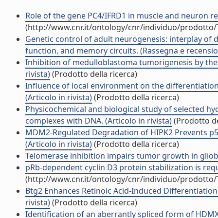
Role of the gene PC4/IFRD1 in muscle and neuron reg
(http://www.cnr.it/ontology/cnr/individuo/prodotto
Genetic control of adult neurogenesis: interplay of 
function, and memory circuits. (Rassegna e recensi
Inhibition of medulloblastoma tumorigenesis by the a
rivista)
(Prodotto della ricerca)
Influence of local environment on the differentiatio
(Articolo in rivista)
(Prodotto della ricerca)
Physicochemical and biological study of selected h
complexes with DNA. (Articolo in rivista)
(Prodotto de
MDM2-Regulated Degradation of HIPK2 Prevents p
(Articolo in rivista)
(Prodotto della ricerca)
Telomerase inhibition impairs tumor growth in gliobl
pRb-dependent cyclin D3 protein stabilization is requi
(http://www.cnr.it/ontology/cnr/individuo/prodotto
Btg2 Enhances Retinoic Acid-Induced Differentiation
rivista)
(Prodotto della ricerca)
Identification of an aberrantly spliced form of HD