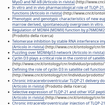
MyoD and NF-kB (Articolo in rivista)
(http://www.cnr.
In vitro and in vivo pharmacological role of TLQP-21,
functions (Articolo in rivista)
(http://www.cnr.it/onto
Phenotypic and genotypic characteristics of new eu
marrow derived, spontaneously overgrown in vitro. (A
Regulation of MDM4 (MDMX) function by p76MDM2: a ne
(Prodotto della ricerca)
Telomerase inhibition by stable RNA interference i
(Articolo in rivista)
(http://www.cnr.it/ontology/cnr/
Puzzling over MDM4p53 network (Articolo in rivista)
Cyclin D3 plays a critical role in the control of satell
(http://www.cnr.it/ontology/cnr/individuo/prodotto
Defining the role of cyclin D3 in satellite cell funct
(http://www.cnr.it/ontology/cnr/individuo/prodotto
Chronic intracerebroventricular TLQP-21 delivery d
(Articolo in rivista)
(Prodotto della ricerca)
Selective expression of TLQP-21 and other VGF pept
(Articolo in rivista)
(http://www.cnr.it/ontology/cnr/
Chronic intracerebroventricular injection of TLQP-21