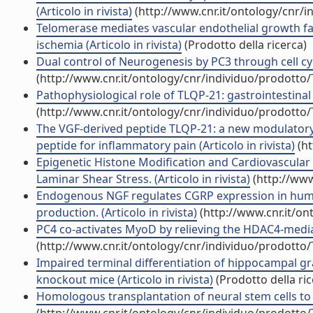
(Articolo in rivista)
(http://www.cnr.it/ontology/cnr/
Telomerase mediates vascular endothelial growth fa
ischemia (Articolo in rivista)
(Prodotto della ricerca)
Dual control of Neurogenesis by PC3 through cell cycl
(http://www.cnr.it/ontology/cnr/individuo/prodotto
Pathophysiological role of TLQP-21: gastrointestinal 
(http://www.cnr.it/ontology/cnr/individuo/prodotto
The VGF-derived peptide TLQP-21: a new modulatory
peptide for inflammatory pain (Articolo in rivista)
(ht
Epigenetic Histone Modification and Cardiovascula
Laminar Shear Stress. (Articolo in rivista)
(http://www
Endogenous NGF regulates CGRP expression in huma
production. (Articolo in rivista)
(http://www.cnr.it/o
PC4 co-activates MyoD by relieving the HDAC4-mediate
(http://www.cnr.it/ontology/cnr/individuo/prodotto
Impaired terminal differentiation of hippocampal g
knockout mice (Articolo in rivista)
(Prodotto della ric
Homologous transplantation of neural stem cells to th