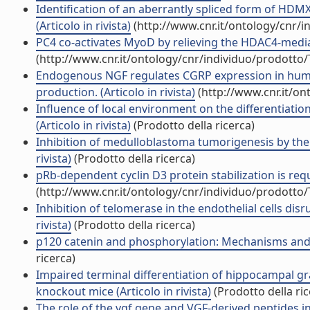
Identification of an aberrantly spliced form of HD
(Articolo in rivista)
(http://www.cnr.it/ontology/cnr/
PC4 co-activates MyoD by relieving the HDAC4-mediate
(http://www.cnr.it/ontology/cnr/individuo/prodotto
Endogenous NGF regulates CGRP expression in huma
production. (Articolo in rivista)
(http://www.cnr.it/o
Influence of local environment on the differentiatio
(Articolo in rivista)
(Prodotto della ricerca)
Inhibition of medulloblastoma tumorigenesis by the a
rivista)
(Prodotto della ricerca)
pRb-dependent cyclin D3 protein stabilization is requi
(http://www.cnr.it/ontology/cnr/individuo/prodotto
Inhibition of telomerase in the endothelial cells dis
rivista)
(Prodotto della ricerca)
p120 catenin and phosphorylation: Mechanisms and tra
ricerca)
Impaired terminal differentiation of hippocampal g
knockout mice (Articolo in rivista)
(Prodotto della ric
The role of the vgf gene and VGF-derived peptides in 