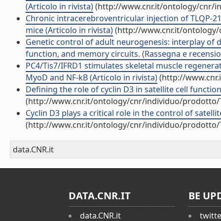
(Articolo in rivista)
(http://www.cnr.it/ontology/cnr/
Chronic intracerebroventricular injection of TLQP-21
mice (Articolo in rivista)
(http://www.cnr.it/ontology
Genetic control of adult neurogenesis: interplay of 
function, and memory circuits. (Rassegna e recensi
PC4/Tis7/IFRD1 stimulates skeletal muscle regenerati
MyoD and NF-kB (Articolo in rivista)
(http://www.cnr.
Defining the role of cyclin D3 in satellite cell funct
(http://www.cnr.it/ontology/cnr/individuo/prodotto
Cyclin D3 plays a critical role in the control of satell
(http://www.cnr.it/ontology/cnr/individuo/prodotto
data.CNR.it
DATA.CNR.IT
BE UP
data.CNR.it
twitt