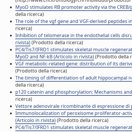
(http://www.cnr.it/ontology/cnr/individuo/prodotto
MyoD stimulates RB promoter activity via the CREB/p
della ricerca)
The role of the vgf gene and VGF-derived peptides in 
ricerca)
Inhibition of telomerase in the endothelial cells dis
rivista)
(Prodotto della ricerca)
PC4/Tis7/IFRD1 stimulates skeletal muscle regenerati
MyoD and NF-kB (Articolo in rivista)
(Prodotto della r
VGF metabolic-related gene: distribution of its derive
(Prodotto della ricerca)
The timing of differentiation of adult hippocampal ne
della ricerca)
p120 catenin and phosphorylation: Mechanisms and tra
ricerca)
Vettore adenovirale ricombinante di espressione di p
Immunolocalization of peroxisome proliferator-activ
(Articolo in rivista)
(Prodotto della ricerca)
PC4/Tis7/IFRD1 stimulates skeletal muscle regenerati