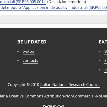
dustriali (SP.P06.005.001)"
(Descrizione modulo)
del modulo "Applicazioni in dispositivi industriali (SP.P06.0
BE UPDATED
EX
twitter
W
contacts
S
l
Copyright © 2010
Italian National Research Council
der a
Creative Commons Attribution-NonCommercial-NoDeri