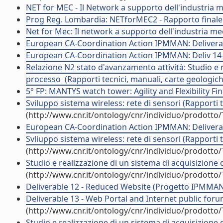
NET for MEC - Il Network a supporto dell'industria m
Prog Reg. Lombardia: NETforMEC2 - Rapporto finale 
Net for Mec: Il network a supporto dell'industria mecc
European CA-Coordination Action IPMMAN: Deliverabl
European CA-Coordination Action IPMMAN: Deliv 14-25
Relazione N2 stato d'avanzamento attività: Studio e
processo  (Rapporti tecnici, manuali, carte geologic
5° FP: MANTYS watch tower: Agility and Flexibility Fi
Sviluppo sistema wireless: rete di sensori (Rapporti 
(http://www.cnr.it/ontology/cnr/individuo/prodotto
European CA-Coordination Action IPMMAN: Deliverabl
Svliuppo sistema wireless: rete di sensori (Rapporti 
(http://www.cnr.it/ontology/cnr/individuo/prodotto
Studio e realizzazione di un sistema di acquisizione 
(http://www.cnr.it/ontology/cnr/individuo/prodotto
Deliverable 12 - Reduced Website (Progetto IPMMAN - 
Deliverable 13 - Web Portal and Internet public foru
(http://www.cnr.it/ontology/cnr/individuo/prodotto
Studio e realizzazione di un sistema di acquisizione 