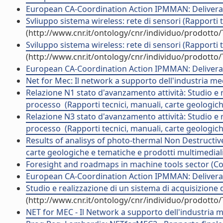
European CA-Coordination Action IPMMAN: Deliverabl
Svliuppo sistema wireless: rete di sensori (Rapporti 
(http://www.cnr.it/ontology/cnr/individuo/prodotto
Sviluppo sistema wireless: rete di sensori (Rapporti 
(http://www.cnr.it/ontology/cnr/individuo/prodotto
European CA-Coordination Action IPMMAN: Deliverabl
Net for Mec: Il network a supporto dell'industria mecc
Relazione N1 stato d'avanzamento attività: Studio e
processo  (Rapporti tecnici, manuali, carte geologic
Relazione N3 stato d'avanzamento attività: Studio e
processo  (Rapporti tecnici, manuali, carte geologic
Results of analisys of photo-thermal Non Destructiv
carte geologiche e tematiche e prodotti multimediali
Foresight and roadmaps in machine tools sector (Con
European CA-Coordination Action IPMMAN: Deliverabl
Studio e realizzazione di un sistema di acquisizione 
(http://www.cnr.it/ontology/cnr/individuo/prodotto
NET for MEC - Il Network a supporto dell'industria m