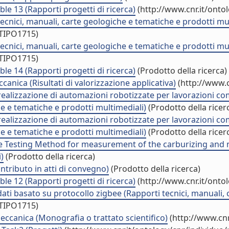
e 13 (Rapporti progetti di ricerca)
(http://www.cnr.it/onto
tecnici, manuali, carte geologiche e tematiche e prodotti mu
/TIPO1715)
tecnici, manuali, carte geologiche e tematiche e prodotti mu
/TIPO1715)
e 14 (Rapporti progetti di ricerca)
(Prodotto della ricerca)
anica (Risultati di valorizzazione applicativa)
(http://www.c
 realizzazione di automazioni robotizzate per lavorazioni c
he e tematiche e prodotti multimediali)
(Prodotto della ricer
 realizzazione di automazioni robotizzate per lavorazioni c
he e tematiche e prodotti multimediali)
(Prodotto della ricer
e Testing Method for measurement of the carburizing and ni
)
(Prodotto della ricerca)
tributo in atti di convegno)
(Prodotto della ricerca)
e 12 (Rapporti progetti di ricerca)
(http://www.cnr.it/onto
dati basato su protocollo zigbee (Rapporti tecnici, manuali,
/TIPO1715)
eccanica (Monografia o trattato scientifico)
(http://www.cnr