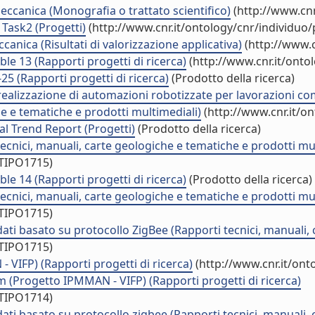
eccanica (Monografia o trattato scientifico)
(http://www.cnr
Task2 (Progetti)
(http://www.cnr.it/ontology/cnr/individuo
anica (Risultati di valorizzazione applicativa)
(http://www.c
e 13 (Rapporti progetti di ricerca)
(http://www.cnr.it/onto
 (Rapporti progetti di ricerca)
(Prodotto della ricerca)
 realizzazione di automazioni robotizzate per lavorazioni c
he e tematiche e prodotti multimediali)
(http://www.cnr.it/o
nal Trend Report (Progetti)
(Prodotto della ricerca)
tecnici, manuali, carte geologiche e tematiche e prodotti mu
/TIPO1715)
e 14 (Rapporti progetti di ricerca)
(Prodotto della ricerca)
tecnici, manuali, carte geologiche e tematiche e prodotti mu
/TIPO1715)
dati basato su protocollo ZigBee (Rapporti tecnici, manuali,
/TIPO1715)
VIFP) (Rapporti progetti di ricerca)
(http://www.cnr.it/on
m (Progetto IPMMAN - VIFP) (Rapporti progetti di ricerca)
/TIPO1714)
dati basato su protocollo zigbee (Rapporti tecnici, manuali,