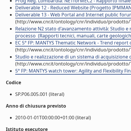
Prog Reg. Lombardia: NETforMEC2 - Rapporto finale 
Deliverable 12 - Reduced Website (Progetto IPMMAN - 
Deliverable 13 - Web Portal and Internet public foru
(http://www.cnr.it/ontology/cnr/individuo/prodotto
Relazione N2 stato d'avanzamento attività: Studio e
processo  (Rapporti tecnici, manuali, carte geologic
EC 5° FP: MANTYS Thematic Network - Trend report o
(http://www.cnr.it/ontology/cnr/individuo/prodotto
Studio e realizzazione di un sistema di acquisizione 
(http://www.cnr.it/ontology/cnr/individuo/prodotto
5° FP: MANTYS watch tower: Agility and Flexibility Fi
Codice
SP.P06.005.001 (literal)
Anno di chiusura previsto
2010-01-01T00:00:00+01:00 (literal)
Istituto esecutore