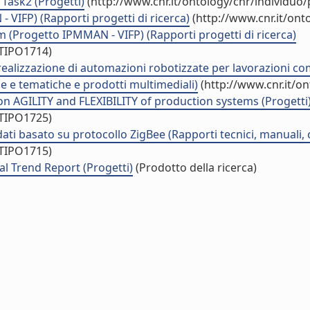
Task2 (Progetti)
(http://www.cnr.it/ontology/cnr/individuo
VIFP) (Rapporti progetti di ricerca)
(http://www.cnr.it/on
m (Progetto IPMMAN - VIFP) (Rapporti progetti di ricerca)
/TIPO1714)
 realizzazione di automazioni robotizzate per lavorazioni c
he e tematiche e prodotti multimediali)
(http://www.cnr.it/o
n AGILITY and FLEXIBILITY of production systems (Progetti
/TIPO1725)
dati basato su protocollo ZigBee (Rapporti tecnici, manuali,
/TIPO1715)
nal Trend Report (Progetti)
(Prodotto della ricerca)