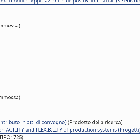
del modulo "Applicazioni in dispositivi industriali (SP.P06.0
mmessa)
mmessa)
tributo in atti di convegno)
(Prodotto della ricerca)
n AGILITY and FLEXIBILITY of production systems (Progetti
/TIPO1725)