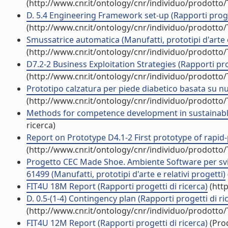
(http://www.cnr.it/ontology/cnr/individuo/prodotto
D. 5.4 Engineering Framework set-up (Rapporti proget
(http://www.cnr.it/ontology/cnr/individuo/prodotto
Smussatrice automatica (Manufatti, prototipi d'arte e
(http://www.cnr.it/ontology/cnr/individuo/prodotto
D7.2-2 Business Exploitation Strategies (Rapporti pro
(http://www.cnr.it/ontology/cnr/individuo/prodotto
Prototipo calzatura per piede diabetico basata su nuov
(http://www.cnr.it/ontology/cnr/individuo/prodotto
Methods for competence development in sustainable
ricerca)
Report on Prototype D4.1-2 First prototype of rapid-
(http://www.cnr.it/ontology/cnr/individuo/prodotto
Progetto CEC Made Shoe. Ambiente Software per svi
61499 (Manufatti, prototipi d'arte e relativi progetti)
FIT4U 18M Report (Rapporti progetti di ricerca)
(http
D. 0.5-(1-4) Contingency plan (Rapporti progetti di ri
(http://www.cnr.it/ontology/cnr/individuo/prodotto
FIT4U 12M Report (Rapporti progetti di ricerca)
(Prod