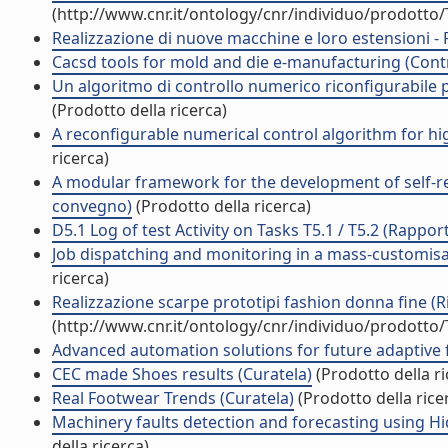
(http://www.cnr.it/ontology/cnr/individuo/prodotto
Realizzazione di nuove macchine e loro estensioni - R
Cacsd tools for mold and die e-manufacturing (Contr
Un algoritmo di controllo numerico riconfigurabile pe
(Prodotto della ricerca)
A reconfigurable numerical control algorithm for hi
ricerca)
A modular framework for the development of self-re
convegno)
(Prodotto della ricerca)
D5.1 Log of test Activity on Tasks T5.1 / T5.2 (Rapport
Job dispatching and monitoring in a mass-customisa
ricerca)
Realizzazione scarpe prototipi fashion donna fine (Ris
(http://www.cnr.it/ontology/cnr/individuo/prodotto
Advanced automation solutions for future adaptive fac
CEC made Shoes results (Curatela)
(Prodotto della ri
Real Footwear Trends (Curatela)
(Prodotto della rice
Machinery faults detection and forecasting using H
della ricerca)