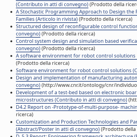
(Contributo in atti di convegno)
(Prodotto della ricer
A Stochastic Programming Approach to Design the Pr
Families (Articolo in rivista)
(Prodotto della ricerca)
Structured design of reconfigurable control function
convegno)
(Prodotto della ricerca)
Control system design and simulation based verificat
convegno)
(Prodotto della ricerca)
A software environment for robot control solutions d
(Prodotto della ricerca)
Software environment for robot control solutions (C
Design and implementation of manufacturing automat
convegno)
(http://www.cnr.it/ontology/cnr/individ
Development of a test-bed based on electronic board 
microstructures (Contributo in atti di convegno)
(htt
D4.2 Report on -Prototype-of-multi-purpose- machine
ricerca)
Customization and Production Technologies and Pa
(Abstract/Poster in atti di convegno)
(Prodotto della 
D. 5.3 Report: Engineering framework architecture (R