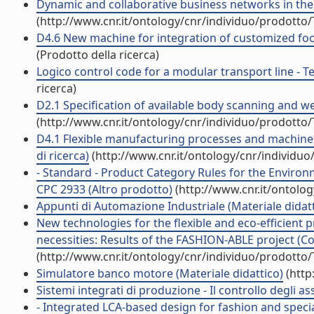
Dynamic and collaborative business networks in the fa
(http://www.cnr.it/ontology/cnr/individuo/prodotto
D4.6 New machine for integration of customized foot
(Prodotto della ricerca)
Logico control code for a modular transport line - Te
ricerca)
D2.1 Specification of available body scanning and we
(http://www.cnr.it/ontology/cnr/individuo/prodotto
D4.1 Flexible manufacturing processes and machines 
di ricerca)
(http://www.cnr.it/ontology/cnr/individu
- Standard - Product Category Rules for the Enviro
CPC 2933 (Altro prodotto)
(http://www.cnr.it/ontolo
Appunti di Automazione Industriale (Materiale didatt
New technologies for the flexible and eco-efficient 
necessities: Results of the FASHION-ABLE project (Co
(http://www.cnr.it/ontology/cnr/individuo/prodotto
Simulatore banco motore (Materiale didattico)
(http
Sistemi integrati di produzione - Il controllo degli ass
- Integrated LCA-based design for fashion and speci