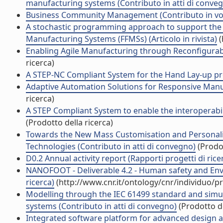
manufacturing systems (Contributo in atti di conve
Business Community Management (Contributo in vol
A stochastic programming approach to support the ma
Manufacturing Systems (FFMSs) (Articolo in rivista)
(
Enabling Agile Manufacturing through Reconfigurable
ricerca)
A STEP-NC Compliant System for the Hand Lay-up pro
Adaptive Automation Solutions for Responsive Manuf
ricerca)
A STEP Compliant System to enable the interoperabili
(Prodotto della ricerca)
Towards the New Mass Customisation and Personal
Technologies (Contributo in atti di convegno)
(Prodot
D0.2 Annual activity report (Rapporti progetti di rice
NANOFOOT - Deliverable 4.2 - Human safety and Envir
ricerca)
(http://www.cnr.it/ontology/cnr/individuo/
Modelling through the IEC 61499 standard and simulat
systems (Contributo in atti di convegno)
(Prodotto de
Integrated software platform for advanced design a