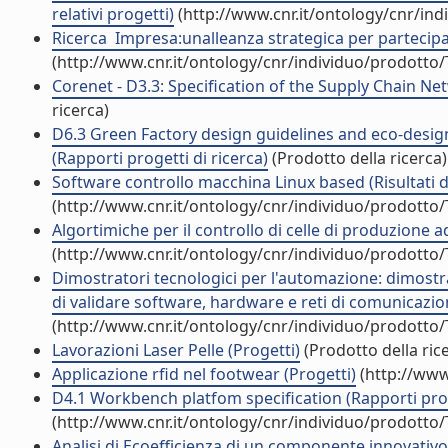
relativi progetti)
(http://www.cnr.it/ontology/cnr/in
Ricerca  Impresa:unalleanza strategica per partecip
(http://www.cnr.it/ontology/cnr/individuo/prodotto
Corenet - D3.3: Specification of the Supply Chain Net
ricerca)
D6.3 Green Factory design guidelines and eco-design
(Rapporti progetti di ricerca)
(Prodotto della ricerca)
Software controllo macchina Linux based (Risultati di
(http://www.cnr.it/ontology/cnr/individuo/prodotto
Algortimiche per il controllo di celle di produzione ad 
(http://www.cnr.it/ontology/cnr/individuo/prodotto
Dimostratori tecnologici per l'automazione: dimostr
di validare software, hardware e reti di comunicazione
(http://www.cnr.it/ontology/cnr/individuo/prodotto
Lavorazioni Laser Pelle (Progetti)
(Prodotto della ric
Applicazione rfid nel footwear (Progetti)
(http://www
D4.1 Workbench platfom specification (Rapporti proge
(http://www.cnr.it/ontology/cnr/individuo/prodotto
Analisi di Ecoefficienza di un componente innovativo 