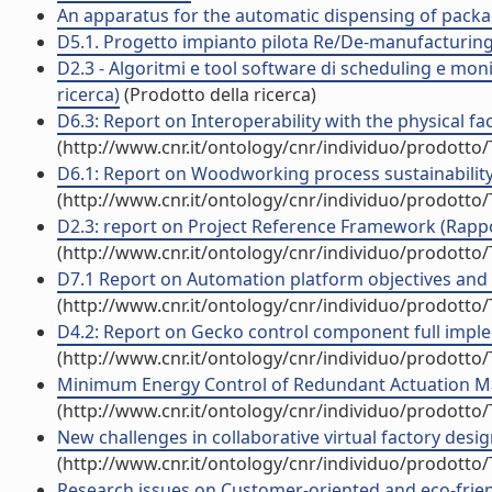
An apparatus for the automatic dispensing of packag
D5.1. Progetto impianto pilota Re/De-manufacturing 
D2.3 - Algoritmi e tool software di scheduling e mon
ricerca)
(Prodotto della ricerca)
D6.3: Report on Interoperability with the physical fac
(http://www.cnr.it/ontology/cnr/individuo/prodotto
D6.1: Report on Woodworking process sustainability cr
(http://www.cnr.it/ontology/cnr/individuo/prodotto
D2.3: report on Project Reference Framework (Rappor
(http://www.cnr.it/ontology/cnr/individuo/prodotto
D7.1 Report on Automation platform objectives and t
(http://www.cnr.it/ontology/cnr/individuo/prodotto
D4.2: Report on Gecko control component full implem
(http://www.cnr.it/ontology/cnr/individuo/prodotto
Minimum Energy Control of Redundant Actuation Mach
(http://www.cnr.it/ontology/cnr/individuo/prodotto
New challenges in collaborative virtual factory desig
(http://www.cnr.it/ontology/cnr/individuo/prodotto
Research issues on Customer-oriented and eco-friend