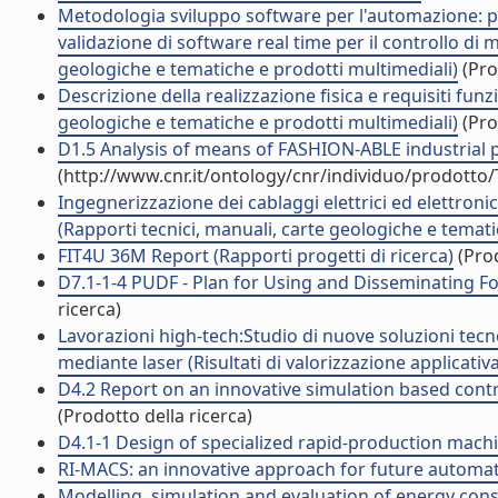
Metodologia sviluppo software per l'automazione: pro
validazione di software real time per il controllo di 
geologiche e tematiche e prodotti multimediali)
(Pro
Descrizione della realizzazione fisica e requisiti fun
geologiche e tematiche e prodotti multimediali)
(Pro
D1.5 Analysis of means of FASHION-ABLE industrial pa
(http://www.cnr.it/ontology/cnr/individuo/prodotto
Ingegnerizzazione dei cablaggi elettrici ed elettroni
(Rapporti tecnici, manuali, carte geologiche e temati
FIT4U 36M Report (Rapporti progetti di ricerca)
(Prod
D7.1-1-4 PUDF - Plan for Using and Disseminating Fo
ricerca)
Lavorazioni high-tech:Studio di nuove soluzioni tecnol
mediante laser (Risultati di valorizzazione applicativa
D4.2 Report on an innovative simulation based contro
(Prodotto della ricerca)
D4.1-1 Design of specialized rapid-production machin
RI-MACS: an innovative approach for future automatio
Modelling, simulation and evaluation of energy cons