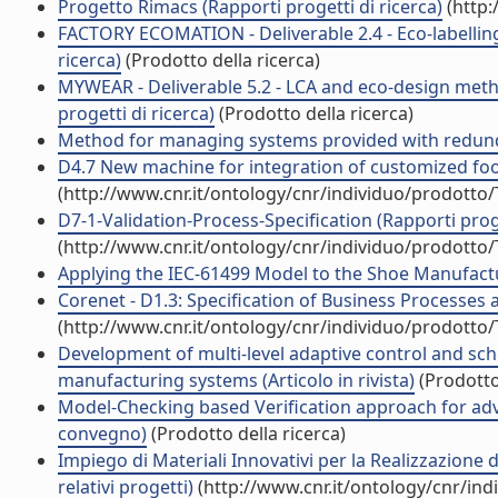
Progetto Rimacs (Rapporti progetti di ricerca)
(http:
FACTORY ECOMATION - Deliverable 2.4 - Eco-labellin
ricerca)
(Prodotto della ricerca)
MYWEAR - Deliverable 5.2 - LCA and eco-design met
progetti di ricerca)
(Prodotto della ricerca)
Method for managing systems provided with redund
D4.7 New machine for integration of customized foot
(http://www.cnr.it/ontology/cnr/individuo/prodotto
D7-1-Validation-Process-Specification (Rapporti proge
(http://www.cnr.it/ontology/cnr/individuo/prodotto
Applying the IEC-61499 Model to the Shoe Manufactur
Corenet - D1.3: Specification of Business Processes 
(http://www.cnr.it/ontology/cnr/individuo/prodotto
Development of multi-level adaptive control and sch
manufacturing systems (Articolo in rivista)
(Prodotto 
Model-Checking based Verification approach for adva
convegno)
(Prodotto della ricerca)
Impiego di Materiali Innovativi per la Realizzazione d
relativi progetti)
(http://www.cnr.it/ontology/cnr/in