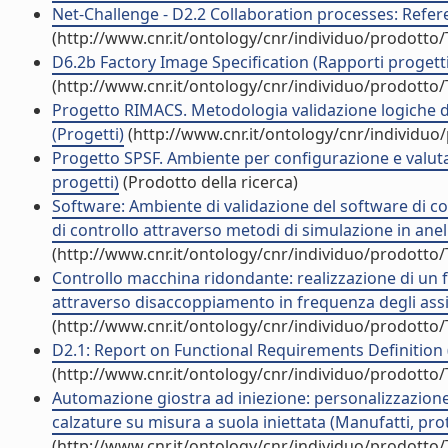
Net-Challenge - D2.2 Collaboration processes: Refere
(http://www.cnr.it/ontology/cnr/individuo/prodotto
D6.2b Factory Image Specification (Rapporti progetti 
(http://www.cnr.it/ontology/cnr/individuo/prodotto
Progetto RIMACS. Metodologia validazione logiche di
(Progetti)
(http://www.cnr.it/ontology/cnr/individu
Progetto SPSF. Ambiente per configurazione e valutazi
progetti)
(Prodotto della ricerca)
Software: Ambiente di validazione del software di con
di controllo attraverso metodi di simulazione in anell
(http://www.cnr.it/ontology/cnr/individuo/prodotto
Controllo macchina ridondante: realizzazione di un fi
attraverso disaccoppiamento in frequenza degli assi (
(http://www.cnr.it/ontology/cnr/individuo/prodotto
D2.1: Report on Functional Requirements Definition (
(http://www.cnr.it/ontology/cnr/individuo/prodotto
Automazione giostra ad iniezione: personalizzazione 
calzature su misura a suola iniettata (Manufatti, proto
(http://www.cnr.it/ontology/cnr/individuo/prodotto