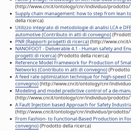
(http://www.cnr.it/ontology/cnr/individuo/prodotto
Supply chain management: how to step from lean to 
della ricerca)
Utilizzo integrato di metodologie di analisi LCA e DF
automotive (Contributo in atti di convegno)
(Prodotto
PNR (Rapporti progetti di ricerca)
(http://www.cnr.it
NANOFOOT - Deliverable 4.1 - Human safety and Env
progetti di ricerca)
(Prodotto della ricerca)
Reference Model Framework for Production of Small
Networks (Contributo in atti di convegno)
(Prodotto 
A feed rate optimization technique for high-speed CN
convegno)
(http://www.cnr.it/ontology/cnr/individ
Modeling and model predictive control of a de-manuf
(http://www.cnr.it/ontology/cnr/individuo/prodotto
A Fault Injection based Approach for Safety Industria
(http://www.cnr.it/ontology/cnr/individuo/prodotto
From Fashion- to Functional-Based Production in Foo
convegno)
(Prodotto della ricerca)