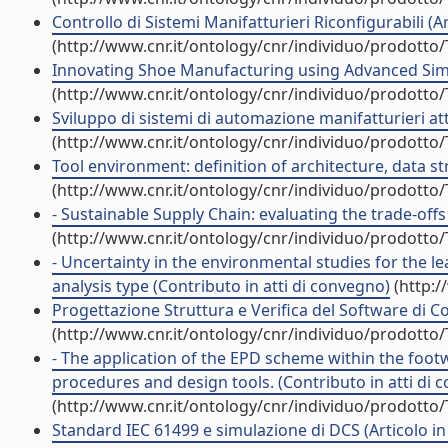
Controllo di Sistemi Manifatturieri Riconfigurabili (Art
(http://www.cnr.it/ontology/cnr/individuo/prodotto
Innovating Shoe Manufacturing using Advanced Simula
(http://www.cnr.it/ontology/cnr/individuo/prodotto
Sviluppo di sistemi di automazione manifatturieri attr
(http://www.cnr.it/ontology/cnr/individuo/prodotto
Tool environment: definition of architecture, data st
(http://www.cnr.it/ontology/cnr/individuo/prodotto
- Sustainable Supply Chain: evaluating the trade-offs
(http://www.cnr.it/ontology/cnr/individuo/prodotto
- Uncertainty in the environmental studies for the l
analysis type (Contributo in atti di convegno)
(http:/
Progettazione Struttura e Verifica del Software di Con
(http://www.cnr.it/ontology/cnr/individuo/prodotto
- The application of the EPD scheme within the foot
procedures and design tools. (Contributo in atti di 
(http://www.cnr.it/ontology/cnr/individuo/prodotto
Standard IEC 61499 e simulazione di DCS (Articolo in 