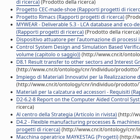
di ricerca)
(Prodotto della ricerca)
Progetto CEC-made-shoe (Rapporti progetti di ricerc
Progetto Rimacs (Rapporti progetti di ricerca)
(Prodo
MYWEAR - Deliverable 5.3 - LCA database and eco-d
(Rapporti progetti di ricerca)
(Prodotto della ricerca)
Dispositivo attuatore per l'automazione di processi i
Control System Design and Simulation Based Verifica
volume (capitolo o saggio))
(http://www.cnr.it/ontol
D8.1 Result transfer to other sectors and Interest Gr
(http://www.cnr.it/ontology/cnr/individuo/prodotto
Impiego di Materiali Innovativi per la Realizzazione d
(http://www.cnr.it/ontology/cnr/individuo/prodotto
Materiali per la calzatura ed accessori - Requisiti (Ra
D2-6.2-8 Report on the Computer Aided Control Syste
ricerca)
Al centro della Strategia (Articolo in rivista)
(http://w
D4.2 - Flexible manufacturing processes & machines p
progetti di ricerca)
(http://www.cnr.it/ontology/cnr/
Macchina operatrice MAYKESTAG (Progetti)
(http://