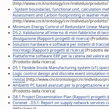
(http://www.cnr.it/ontology/cnr/individuo/prodotto
- System boundaries, functional unit, calculation me
Assessment and Carbon footprinting in leather makin
(http://www.cnr.it/ontology/cnr/individuo/prodotto
Minimum Energy Control of Redundant Linear Manipula
D5.2. Validazione all'interno di mini-fabbriche di tec
divulgazione (Rapporti progetti di ricerca)
(Prodotto 
Soluzioni hardware e software per sistemi di tracciabil
microtag) (Rapporti progetti di ricerca)
(Prodotto del
Piattaforme software ERP per la catena del valore est
(Prodotto della ricerca)
D5 1 Flexible Insole Manufacturing system (v1) specif
Logic control design and discrete event simulation 
rivista)
(http://www.cnr.it/ontology/cnr/individuo/p
Ambienti PC based avanzati per la progettazione e ve
(Prodotto della ricerca)
D8.1 Project Dissemination Plan (Rapporti progetti di
Corenet - D3.1: Report on supply network services co
della ricerca)