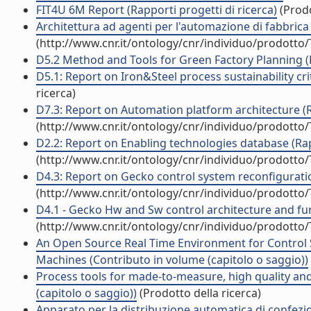
FIT4U 6M Report (Rapporti progetti di ricerca)
(Prodo
Architettura ad agenti per l'automazione di fabbrica
(http://www.cnr.it/ontology/cnr/individuo/prodotto
D5.2 Method and Tools for Green Factory Planning (R
D5.1: Report on Iron&Steel process sustainability criti
ricerca)
D7.3: Report on Automation platform architecture (Ra
(http://www.cnr.it/ontology/cnr/individuo/prodotto
D2.2: Report on Enabling technologies database (Rapp
(http://www.cnr.it/ontology/cnr/individuo/prodotto
D4.3: Report on Gecko control system reconfiguratio
(http://www.cnr.it/ontology/cnr/individuo/prodotto
D4.1 - Gecko Hw and Sw control architecture and func
(http://www.cnr.it/ontology/cnr/individuo/prodotto
An Open Source Real Time Environment for Control S
Machines (Contributo in volume (capitolo o saggio))
Process tools for made-to-measure, high quality and
(capitolo o saggio))
(Prodotto della ricerca)
Apparato per la distribuzione automatica di confezion