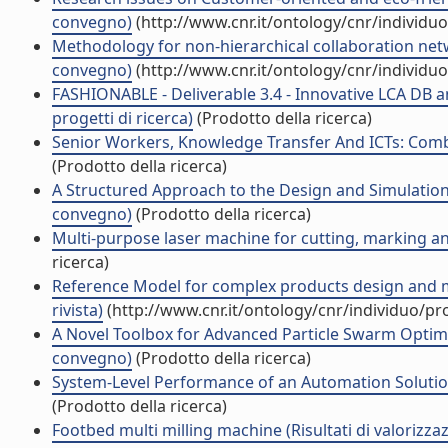
convegno)
(http://www.cnr.it/ontology/cnr/individ
Methodology for non-hierarchical collaboration net
convegno)
(http://www.cnr.it/ontology/cnr/individ
FASHIONABLE - Deliverable 3.4 - Innovative LCA DB 
progetti di ricerca)
(Prodotto della ricerca)
Senior Workers, Knowledge Transfer And ICTs: Combi
(Prodotto della ricerca)
A Structured Approach to the Design and Simulation-
convegno)
(Prodotto della ricerca)
Multi-purpose laser machine for cutting, marking and
ricerca)
Reference Model for complex products design and man
rivista)
(http://www.cnr.it/ontology/cnr/individuo/p
A Novel Toolbox for Advanced Particle Swarm Optimiza
convegno)
(Prodotto della ricerca)
System-Level Performance of an Automation Solution
(Prodotto della ricerca)
Footbed multi milling machine (Risultati di valorizzaz