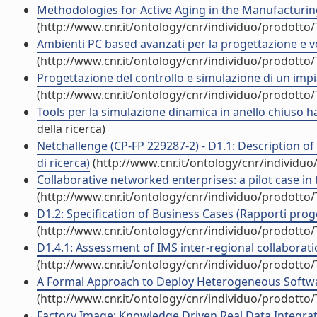
Methodologies for Active Aging in the Manufacturing
(http://www.cnr.it/ontology/cnr/individuo/prodotto
Ambienti PC based avanzati per la progettazione e ve
(http://www.cnr.it/ontology/cnr/individuo/prodotto
Progettazione del controllo e simulazione di un impia
(http://www.cnr.it/ontology/cnr/individuo/prodotto
Tools per la simulazione dinamica in anello chiuso ha
della ricerca)
Netchallenge (CP-FP 229287-2) - D1.1: Description of
di ricerca)
(http://www.cnr.it/ontology/cnr/individu
Collaborative networked enterprises: a pilot case in 
(http://www.cnr.it/ontology/cnr/individuo/prodotto
D1.2: Specification of Business Cases (Rapporti proget
(http://www.cnr.it/ontology/cnr/individuo/prodotto
D1.4.1: Assessment of IMS inter-regional collaboratio
(http://www.cnr.it/ontology/cnr/individuo/prodotto
A Formal Approach to Deploy Heterogeneous Softwar
(http://www.cnr.it/ontology/cnr/individuo/prodotto
Factory Image: Knowledge Driven Real Data Integrati