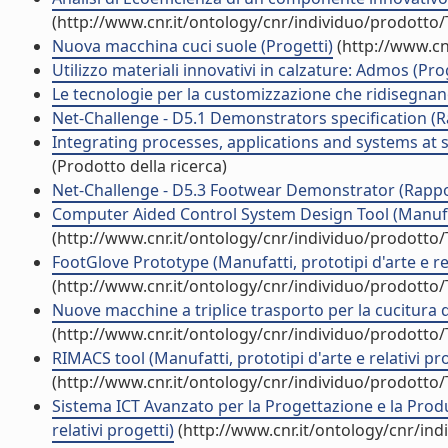
(http://www.cnr.it/ontology/cnr/individuo/prodotto
Nuova macchina cuci suole (Progetti)
(http://www.cn
Utilizzo materiali innovativi in calzature: Admos (Pro
Le tecnologie per la customizzazione che ridisegnano la
Net-Challenge - D5.1 Demonstrators specification (Ra
Integrating processes, applications and systems a
(Prodotto della ricerca)
Net-Challenge - D5.3 Footwear Demonstrator (Rapport
Computer Aided Control System Design Tool (Manufatti
(http://www.cnr.it/ontology/cnr/individuo/prodotto
FootGlove Prototype (Manufatti, prototipi d'arte e rel
(http://www.cnr.it/ontology/cnr/individuo/prodotto
Nuove macchine a triplice trasporto per la cucitura di
(http://www.cnr.it/ontology/cnr/individuo/prodotto
RIMACS tool (Manufatti, prototipi d'arte e relativi pro
(http://www.cnr.it/ontology/cnr/individuo/prodotto
Sistema ICT Avanzato per la Progettazione e la Produ
relativi progetti)
(http://www.cnr.it/ontology/cnr/in