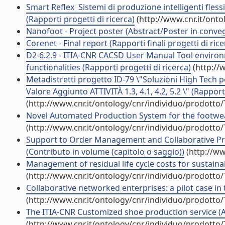
Smart Reflex  Sistemi di produzione intelligenti flessibi
(Rapporti progetti di ricerca)
(http://www.cnr.it/ont
Nanofoot - Project poster (Abstract/Poster in conve
Corenet - Final report (Rapporti finali progetti di rice
D2-6.2.9 - ITIA-CNR CACSD User Manual Tool environ
functionalities (Rapporti progetti di ricerca)
(http://
Metadistretti progetto ID-79 \"Soluzioni High Tech p
Valore Aggiunto ATTIVITÀ 1.3, 4.1, 4.2, 5.2 \" (Rapport
(http://www.cnr.it/ontology/cnr/individuo/prodotto
Novel Automated Production System for the footwear
(http://www.cnr.it/ontology/cnr/individuo/prodotto
Support to Order Management and Collaborative Pr
(Contributo in volume (capitolo o saggio))
(http://ww
Management of residual life cycle costs for sustainabil
(http://www.cnr.it/ontology/cnr/individuo/prodotto
Collaborative networked enterprises: a pilot case in
(http://www.cnr.it/ontology/cnr/individuo/prodotto
The ITIA-CNR Customized shoe production service (Art
(http://www.cnr.it/ontology/cnr/individuo/prodotto