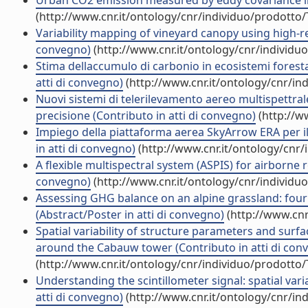
Urban CO2 emission measured by eddy covariance in 
(http://www.cnr.it/ontology/cnr/individuo/prodotto
Variability mapping of vineyard canopy using high-r
convegno)
(http://www.cnr.it/ontology/cnr/individ
Stima dellaccumulo di carbonio in ecosistemi forestali
atti di convegno)
(http://www.cnr.it/ontology/cnr/i
Nuovi sistemi di telerilevamento aereo multispettrale
precisione (Contributo in atti di convegno)
(http://w
Impiego della piattaforma aerea SkyArrow ERA per il 
in atti di convegno)
(http://www.cnr.it/ontology/cnr
A flexible multispectral system (ASPIS) for airborne 
convegno)
(http://www.cnr.it/ontology/cnr/individ
Assessing GHG balance on an alpine grassland: four
(Abstract/Poster in atti di convegno)
(http://www.cnr
Spatial variability of structure parameters and su
around the Cabauw tower (Contributo in atti di con
(http://www.cnr.it/ontology/cnr/individuo/prodotto
Understanding the scintillometer signal: spatial vari
atti di convegno)
(http://www.cnr.it/ontology/cnr/i