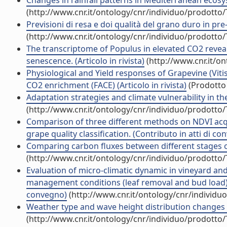
Changes in rainfall patterns in Mediterranean ecosys
(http://www.cnr.it/ontology/cnr/individuo/prodotto
Previsioni di resa e doi qualità del grano duro in pre-r
(http://www.cnr.it/ontology/cnr/individuo/prodotto
The transcriptome of Populus in elevated CO2 revea
senescence. (Articolo in rivista)
(http://www.cnr.it/o
Physiological and Yield responses of Grapevine (Vitis
CO2 enrichment (FACE) (Articolo in rivista)
(Prodotto 
Adaptation strategies and climate vulnerability in the
(http://www.cnr.it/ontology/cnr/individuo/prodotto
Comparison of three different methods on NDVI acqui
grape quality classification. (Contributo in atti di c
Comparing carbon fluxes between different stages of 
(http://www.cnr.it/ontology/cnr/individuo/prodotto
Evaluation of micro-climatic dynamic in vineyard and
management conditions (leaf removal and bud load), 
convegno)
(http://www.cnr.it/ontology/cnr/individ
Weather type and wave height distribution changes i
(http://www.cnr.it/ontology/cnr/individuo/prodotto