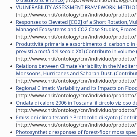
o trattato scientifico)
(http://www.cnr.it/ontology/c
VULNERABILITY ASSESSMENT FRAMEWORK: METHODOL
(http://www.cnr.it/ontology/cnr/individuo/prodotto
Responses to Elevated [CO2] of a Short Rotation,Mu
Managed Ecosystems and CO2 Case Studies, Processes
(http://www.cnr.it/ontology/cnr/individuo/prodotto
Produttività primaria e assorbimento di carbonio in 
previsti a metà del secolo XXI (Contributo in volume 
(http://www.cnr.it/ontology/cnr/individuo/prodotto
Relations between Climate Variability in the Medite
Monsoons, Hurricanes and Saharan Dust. (Contributo
(http://www.cnr.it/ontology/cnr/individuo/prodotto
Regional Climatic Variability and its Impacts on Flo
(http://www.cnr.it/ontology/cnr/individuo/prodotto
Ondata di calore 2006 in Toscana: il circolo vizioso d
(http://www.cnr.it/ontology/cnr/individuo/prodotto
Emissioni climalteranti e Protocollo di Kyoto (Contri
(http://www.cnr.it/ontology/cnr/individuo/prodotto
Photosynthetic responses of forest-floor moss species