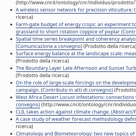
(http://www.cnr.it/ontology/cnr/individuo/prodotto
A wireless sensor network for precision viticulture:
ricerca)
Farm-gate budget of energy crops: an experiment t
grassland to short rotation coppice of poplar (Contr
Spatial time series breakpoint and coherency analysis
(Comunicazione a convegno)
(Prodotto della ricerca
Surface energy balance at the landscape scale: meas
(Prodotto della ricerca)
The Boundary Layer Late Afternoon and Sunset Turbu
(Prodotto della ricerca)
On the role of large-scale forcings on the developm
campaign. (Contributo in atti di convegno)
(Prodotto 
West Africa Desert Locust infestations: connections w
convegno)
(http://www.cnr.it/ontology/cnr/individ
CLIL takes action against climate change. (Abstract/P
A case study of weather forecast methodology define
ricerca)
Climatology and Biometeorology: two new topics of 