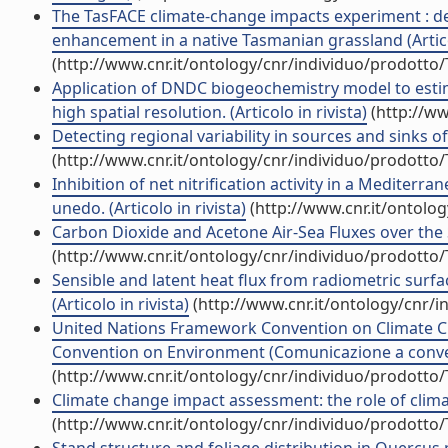
The TasFACE climate-change impacts experiment : 
enhancement in a native Tasmanian grassland (Articol
(http://www.cnr.it/ontology/cnr/individuo/prodotto
Application of DNDC biogeochemistry model to estim
high spatial resolution. (Articolo in rivista)
(http://ww
Detecting regional variability in sources and sinks of 
(http://www.cnr.it/ontology/cnr/individuo/prodotto
Inhibition of net nitrification activity in a Medite
unedo. (Articolo in rivista)
(http://www.cnr.it/ontolo
Carbon Dioxide and Acetone Air-Sea Fluxes over the So
(http://www.cnr.it/ontology/cnr/individuo/prodotto
Sensible and latent heat flux from radiometric surf
(Articolo in rivista)
(http://www.cnr.it/ontology/cnr/
United Nations Framework Convention on Climate C
Convention on Environment (Comunicazione a conv
(http://www.cnr.it/ontology/cnr/individuo/prodotto
Climate change impact assessment: the role of climate
(http://www.cnr.it/ontology/cnr/individuo/prodotto