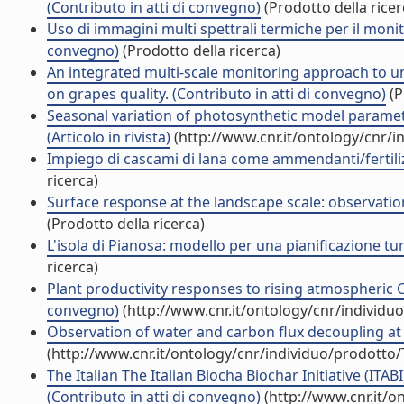
(Contributo in atti di convegno)
(Prodotto della ricer
Uso di immagini multi spettrali termiche per il monito
convegno)
(Prodotto della ricerca)
An integrated multi-scale monitoring approach to un
on grapes quality. (Contributo in atti di convegno)
(P
Seasonal variation of photosynthetic model paramet
(Articolo in rivista)
(http://www.cnr.it/ontology/cnr/
Impiego di cascami di lana come ammendanti/fertilizzan
ricerca)
Surface response at the landscape scale: observatio
(Prodotto della ricerca)
L'isola di Pianosa: modello per una pianificazione tur
ricerca)
Plant productivity responses to rising atmospheric 
convegno)
(http://www.cnr.it/ontology/cnr/individ
Observation of water and carbon flux decoupling at 
(http://www.cnr.it/ontology/cnr/individuo/prodotto
The Italian The Italian Biocha Biochar Initiative (ITABI)
(Contributo in atti di convegno)
(http://www.cnr.it/o