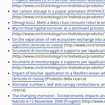
Progetto AMMA EU FP6 (African Monsoon Multidiscipli
(http://www.cnr.it/ontology/cnr/individuo/prodotto
Net carbon storage in a poplar plantation (POPFACE) a
(http://www.cnr.it/ontology/cnr/individuo/prodotto
DImagrisco2. Metti a dieta i tuoi consumi riduci le e
Mycorrhizal hyphal turnover as a dominant process for
(http://www.cnr.it/ontology/cnr/individuo/prodotto
On the separation of net ecosystem exchange into a
algorithm (Articolo in rivista)
(http://www.cnr.it/ont
Strumenti di monitoraggio e supporto per lapplicazi
(http://www.cnr.it/ontology/cnr/individuo/prodotto
Strumenti di monitoraggio e supporto per lapplicazi
(http://www.cnr.it/ontology/cnr/individuo/prodotto
Impact of biochar application to a Mediterranean wh
(Articolo in rivista)
(Prodotto della ricerca)
Stomatal numbers, leaf and canopy conductance, and t
ricerca)
The changing monsoon : Socioeconomic impacts and
Nairobi 6-12 November 2006 (Progetti)
(http://www.c