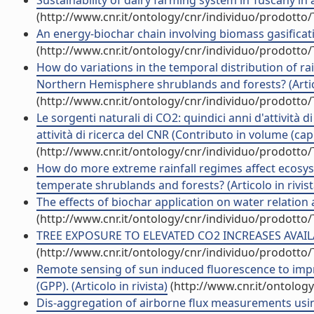
Sustainability of dairy farming system in Tuscany in a
(http://www.cnr.it/ontology/cnr/individuo/prodotto
An energy-biochar chain involving biomass gasification
(http://www.cnr.it/ontology/cnr/individuo/prodotto
How do variations in the temporal distribution of rai
Northern Hemisphere shrublands and forests? (Artico
(http://www.cnr.it/ontology/cnr/individuo/prodotto
Le sorgenti naturali di CO2: quindici anni d'attività d
attività di ricerca del CNR (Contributo in volume (cap
(http://www.cnr.it/ontology/cnr/individuo/prodotto
How do more extreme rainfall regimes affect ecosys
temperate shrublands and forests? (Articolo in rivist
The effects of biochar application on water relation an
(http://www.cnr.it/ontology/cnr/individuo/prodotto
TREE EXPOSURE TO ELEVATED CO2 INCREASES AVAILAB
(http://www.cnr.it/ontology/cnr/individuo/prodotto
Remote sensing of sun induced fluorescence to imp
(GPP). (Articolo in rivista)
(http://www.cnr.it/ontolog
Dis-aggregation of airborne flux measurements using 