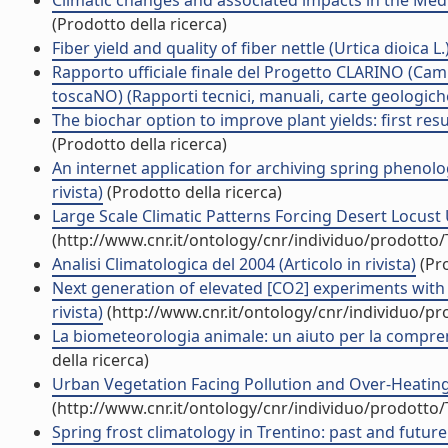
Climatic changes and associated impacts in the Medit
(Prodotto della ricerca)
Fiber yield and quality of fiber nettle (Urtica dioica L.) 
Rapporto ufficiale finale del Progetto CLARINO (Cam
toscaNO) (Rapporti tecnici, manuali, carte geologich
The biochar option to improve plant yields: first resul
(Prodotto della ricerca)
An internet application for archiving spring phenolo
rivista)
(Prodotto della ricerca)
Large Scale Climatic Patterns Forcing Desert Locust U
(http://www.cnr.it/ontology/cnr/individuo/prodotto
Analisi Climatologica del 2004 (Articolo in rivista)
(Pro
Next generation of elevated [CO2] experiments with cr
rivista)
(http://www.cnr.it/ontology/cnr/individuo/p
La biometeorologia animale: un aiuto per la compren
della ricerca)
Urban Vegetation Facing Pollution and Over-Heating.
(http://www.cnr.it/ontology/cnr/individuo/prodotto
Spring frost climatology in Trentino: past and future 