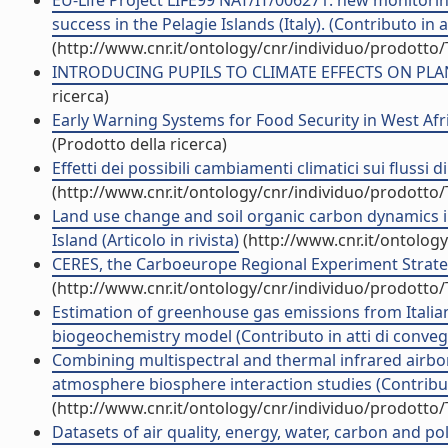
EU-Life Project LIFE99 NAT/IT/006271: new monitori
success in the Pelagie Islands (Italy). (Contributo in 
(http://www.cnr.it/ontology/cnr/individuo/prodotto
INTRODUCING PUPILS TO CLIMATE EFFECTS ON PLANT 
ricerca)
Early Warning Systems for Food Security in West Afri
(Prodotto della ricerca)
Effetti dei possibili cambiamenti climatici sui flussi 
(http://www.cnr.it/ontology/cnr/individuo/prodotto
Land use change and soil organic carbon dynamics 
Island (Articolo in rivista)
(http://www.cnr.it/ontolog
CERES, the Carboeurope Regional Experiment Strategy
(http://www.cnr.it/ontology/cnr/individuo/prodotto
Estimation of greenhouse gas emissions from Italian
biogeochemistry model (Contributo in atti di conve
Combining multispectral and thermal infrared airb
atmosphere biosphere interaction studies (Contribut
(http://www.cnr.it/ontology/cnr/individuo/prodotto
Datasets of air quality, energy, water, carbon and pol