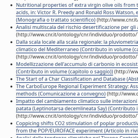
Nutritional properties of extra virgin olive oils fro
acids, in: Victor R. Preedy and Ronald Ross Watson, e
(Monografia o trattato scientifico)
(http://www.cnr.i
Analisi multiscala del rischio desertificazione per g
(http://www.cnr.it/ontology/cnr/individuo/prodotto
Dalla scala locale alla scala regionale: la pluviome
climatico del Mediterraneo (Contributo in volume (ca
(http://www.cnr.it/ontology/cnr/individuo/prodotto
Modellizzazione dell'accumulo di carbonio in ecosistem
(Contributo in volume (capitolo o saggio))
(http://ww
The Start of a Char Classification and Database (Abst
The CarboEurope Regional Experiment Strategy: Asse
methods (Comunicazione a convegno)
(http://www.c
Impatto del cambiamento climatico sulle interazioni os
patata (Leptinotarsa decemlineata Say) (Contributo i
(http://www.cnr.it/ontology/cnr/individuo/prodotto
Coppicing shifts CO2 stimulation of poplar productivi
from the POP/EUROFACE experiment (Articolo in rivi