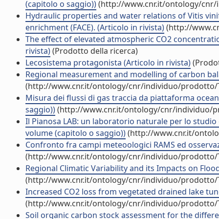
(capitolo o saggio))
(http://www.cnr.it/ontology/cnr
Hydraulic properties and water relations of Vitis vin
enrichment (FACE). (Articolo in rivista)
(http://www.cn
The effect of elevated atmospheric CO2 concentrati
rivista)
(Prodotto della ricerca)
Lecosistema protagonista (Articolo in rivista)
(Prodot
Regional measurement and modelling of carbon balan
(http://www.cnr.it/ontology/cnr/individuo/prodotto
Misura dei flussi di gas traccia da piattaforma ocea
saggio))
(http://www.cnr.it/ontology/cnr/individuo/
Il Pianosa LAB: un laboratorio naturale per lo studio 
volume (capitolo o saggio))
(http://www.cnr.it/ontol
Confronto fra campi meteoologici RAMS ed osservazio
(http://www.cnr.it/ontology/cnr/individuo/prodotto
Regional Climatic Variability and its Impacts on Flo
(http://www.cnr.it/ontology/cnr/individuo/prodotto
Increased CO2 loss from vegetated drained lake tundr
(http://www.cnr.it/ontology/cnr/individuo/prodotto
Soil organic carbon stock assessment for the different