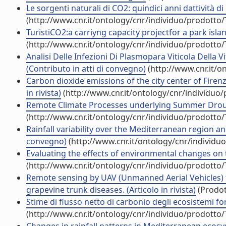
Le sorgenti naturali di CO2: quindici anni dattività d
(http://www.cnr.it/ontology/cnr/individuo/prodotto
TuristiCO2:a carriyng capacity projectfor a park isla
(http://www.cnr.it/ontology/cnr/individuo/prodotto
Analisi Delle Infezioni Di Plasmopara Viticola Della 
(Contributo in atti di convegno)
(http://www.cnr.it/o
Carbon dioxide emissions of the city center of Firenz
in rivista)
(http://www.cnr.it/ontology/cnr/individuo
Remote Climate Processes underlying Summer Drough
(http://www.cnr.it/ontology/cnr/individuo/prodotto
Rainfall variability over the Mediterranean region and
convegno)
(http://www.cnr.it/ontology/cnr/individ
Evaluating the effects of environmental changes on the
(http://www.cnr.it/ontology/cnr/individuo/prodotto
Remote sensing by UAV (Unmanned Aerial Vehicles) f
grapevine trunk diseases. (Articolo in rivista)
(Prodott
Stime di flusso netto di carbonio degli ecosistemi fo
(http://www.cnr.it/ontology/cnr/individuo/prodotto