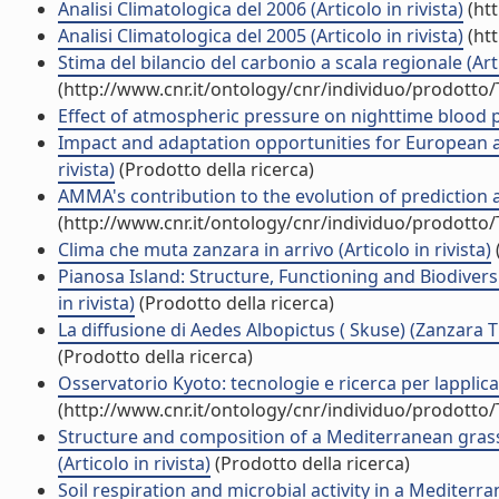
Analisi Climatologica del 2006 (Articolo in rivista)
(htt
Analisi Climatologica del 2005 (Articolo in rivista)
(htt
Stima del bilancio del carbonio a scala regionale (Arti
(http://www.cnr.it/ontology/cnr/individuo/prodotto
Effect of atmospheric pressure on nighttime blood pres
Impact and adaptation opportunities for European agr
rivista)
(Prodotto della ricerca)
AMMA's contribution to the evolution of prediction a
(http://www.cnr.it/ontology/cnr/individuo/prodotto
Clima che muta zanzara in arrivo (Articolo in rivista)
Pianosa Island: Structure, Functioning and Biodivers
in rivista)
(Prodotto della ricerca)
La diffusione di Aedes Albopictus ( Skuse) (Zanzara Tig
(Prodotto della ricerca)
Osservatorio Kyoto: tecnologie e ricerca per lapplic
(http://www.cnr.it/ontology/cnr/individuo/prodotto
Structure and composition of a Mediterranean gra
(Articolo in rivista)
(Prodotto della ricerca)
Soil respiration and microbial activity in a Mediter