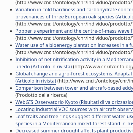
(http://www.cnr.it/ontology/cnr/individuo/prodotto
Variation in cold hardiness and carbohydrate conc
provenances of three European oak species (Articolo 
(http://www.cnr.it/ontology/cnr/individuo/prodotto
Popper's experiment and the centre-of-mass wave func
(http://www.cnr.it/ontology/cnr/individuo/prodotto
Water use of a bioenergy plantation increases in a fu
(http://www.cnr.it/ontology/cnr/individuo/prodotto
Inhibition of net nitrification activity in a Medite
unedo (Articolo in rivista)
(http://www.cnr.it/ontolog
Global change and agro-forest ecosystems: Adaptati
(Articolo in rivista)
(http://www.cnr.it/ontology/cnr/
Comparison between tower and aircraft-based eddy co
(Prodotto della ricerca)
WebGIS Osservatorio Kyoto (Risultati di valorizzazio
Locating industrial VOC sources with aircraft observat
Leaf traits and tree rings suggest different water-
species in a Mediterranean mixed-forest stand in Tusca
Decreased summer drought affects plant productivi