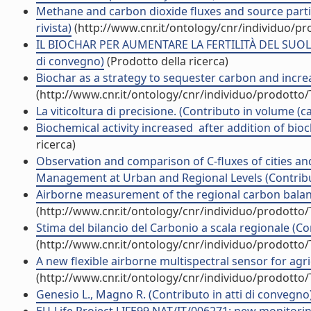
Methane and carbon dioxide fluxes and source partiti
rivista)
(http://www.cnr.it/ontology/cnr/individuo/p
IL BIOCHAR PER AUMENTARE LA FERTILITÀ DEL SUOL
di convegno)
(Prodotto della ricerca)
Biochar as a strategy to sequester carbon and increas
(http://www.cnr.it/ontology/cnr/individuo/prodotto
La viticoltura di precisione. (Contributo in volume (c
Biochemical activity increased after addition of bioch
ricerca)
Observation and comparison of C-fluxes of cities an
Management at Urban and Regional Levels (Contribut
Airborne measurement of the regional carbon balanc
(http://www.cnr.it/ontology/cnr/individuo/prodotto
Stima del bilancio del Carbonio a scala regionale (Co
(http://www.cnr.it/ontology/cnr/individuo/prodotto
A new flexible airborne multispectral sensor for agri
(http://www.cnr.it/ontology/cnr/individuo/prodotto
Genesio L., Magno R. (Contributo in atti di convegno