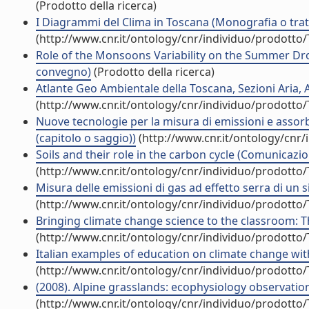
(Prodotto della ricerca)
I Diagrammi del Clima in Toscana (Monografia o tratt
(http://www.cnr.it/ontology/cnr/individuo/prodotto
Role of the Monsoons Variability on the Summer Drou
convegno)
(Prodotto della ricerca)
Atlante Geo Ambientale della Toscana, Sezioni Aria, 
(http://www.cnr.it/ontology/cnr/individuo/prodotto
Nuove tecnologie per la misura di emissioni e assorb
(capitolo o saggio))
(http://www.cnr.it/ontology/cnr
Soils and their role in the carbon cycle (Comunicaz
(http://www.cnr.it/ontology/cnr/individuo/prodotto
Misura delle emissioni di gas ad effetto serra di un
(http://www.cnr.it/ontology/cnr/individuo/prodotto
Bringing climate change science to the classroom:
(http://www.cnr.it/ontology/cnr/individuo/prodotto
Italian examples of education on climate change with
(http://www.cnr.it/ontology/cnr/individuo/prodotto
(2008). Alpine grasslands: ecophysiology observatio
(http://www.cnr.it/ontology/cnr/individuo/prodotto