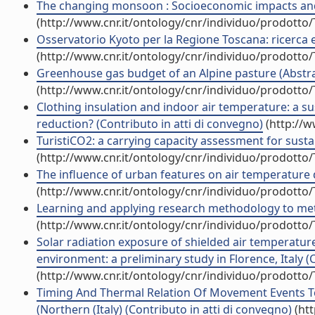
The changing monsoon : Socioeconomic impacts and a
(http://www.cnr.it/ontology/cnr/individuo/prodotto
Osservatorio Kyoto per la Regione Toscana: ricerca ed
(http://www.cnr.it/ontology/cnr/individuo/prodotto
Greenhouse gas budget of an Alpine pasture (Abstrac
(http://www.cnr.it/ontology/cnr/individuo/prodotto
Clothing insulation and indoor air temperature: a 
reduction? (Contributo in atti di convegno)
(http://w
TuristiCO2: a carrying capacity assessment for sustai
(http://www.cnr.it/ontology/cnr/individuo/prodotto
The influence of urban features on air temperature d
(http://www.cnr.it/ontology/cnr/individuo/prodotto
Learning and applying research methodology to mete
(http://www.cnr.it/ontology/cnr/individuo/prodotto
Solar radiation exposure of shielded air temperatu
environment: a preliminary study in Florence, Italy (
(http://www.cnr.it/ontology/cnr/individuo/prodotto
Timing And Thermal Relation Of Movement Events To
(Northern (Italy) (Contributo in atti di convegno)
(htt