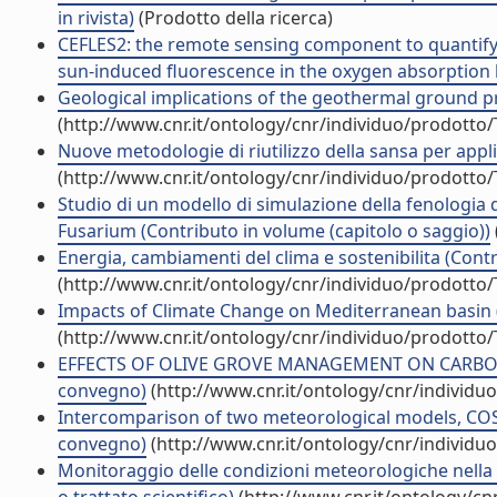
in rivista)
(Prodotto della ricerca)
CEFLES2: the remote sensing component to quantify 
sun-induced fluorescence in the oxygen absorption ba
Geological implications of the geothermal ground pr
(http://www.cnr.it/ontology/cnr/individuo/prodotto
Nuove metodologie di riutilizzo della sansa per appli
(http://www.cnr.it/ontology/cnr/individuo/prodotto
Studio di un modello di simulazione della fenologia d
Fusarium (Contributo in volume (capitolo o saggio))
Energia, cambiamenti del clima e sostenibilita (Contr
(http://www.cnr.it/ontology/cnr/individuo/prodotto
Impacts of Climate Change on Mediterranean basin (
(http://www.cnr.it/ontology/cnr/individuo/prodotto
EFFECTS OF OLIVE GROVE MANAGEMENT ON CARBON S
convegno)
(http://www.cnr.it/ontology/cnr/individ
Intercomparison of two meteorological models, COSMO
convegno)
(http://www.cnr.it/ontology/cnr/individ
Monitoraggio delle condizioni meteorologiche nella 