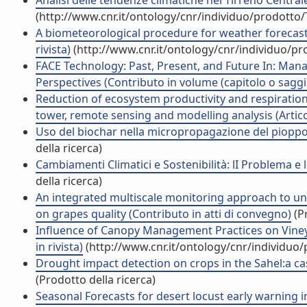
Analisi delle tendenze climatiche nel Tirreno Central
(http://www.cnr.it/ontology/cnr/individuo/prodotto
A biometeorological procedure for weather forecast t
rivista)
(http://www.cnr.it/ontology/cnr/individuo/p
FACE Technology: Past, Present, and Future In: Ma
Perspectives (Contributo in volume (capitolo o saggi
Reduction of ecosystem productivity and respiratio
tower, remote sensing and modelling analysis (Articol
Uso del biochar nella micropropagazione del pioppo b
della ricerca)
Cambiamenti Climatici e Sostenibilità: lI Problema e 
della ricerca)
An integrated multiscale monitoring approach to un
on grapes quality (Contributo in atti di convegno)
(Pr
Influence of Canopy Management Practices on Vineya
in rivista)
(http://www.cnr.it/ontology/cnr/individuo
Drought impact detection on crops in the Sahel:a ca
(Prodotto della ricerca)
Seasonal Forecasts for desert locust early warning in