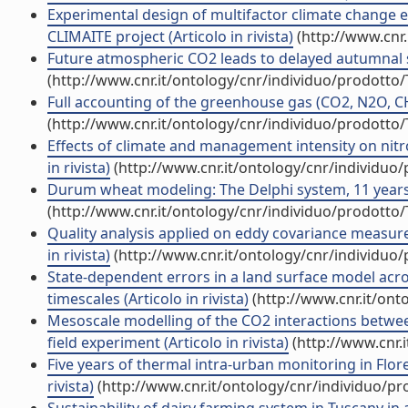
Experimental design of multifactor climate change 
CLIMAITE project (Articolo in rivista)
(http://www.cnr
Future atmospheric CO2 leads to delayed autumnal se
(http://www.cnr.it/ontology/cnr/individuo/prodotto
Full accounting of the greenhouse gas (CO2, N2O, CH4
(http://www.cnr.it/ontology/cnr/individuo/prodotto
Effects of climate and management intensity on nitr
in rivista)
(http://www.cnr.it/ontology/cnr/individuo
Durum wheat modeling: The Delphi system, 11 years of 
(http://www.cnr.it/ontology/cnr/individuo/prodotto
Quality analysis applied on eddy covariance measure
in rivista)
(http://www.cnr.it/ontology/cnr/individuo
State-dependent errors in a land surface model acr
timescales (Articolo in rivista)
(http://www.cnr.it/ont
Mesoscale modelling of the CO2 interactions betwee
field experiment (Articolo in rivista)
(http://www.cnr.
Five years of thermal intra-urban monitoring in Floren
rivista)
(http://www.cnr.it/ontology/cnr/individuo/p