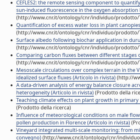
CEFLES2: the remote sensing component to quantify 
sun-induced fluorescence in the oxygen absorption ba
(http://www.cnr.it/ontology/cnr/individuo/prodotto
Quantification of excess water loss in plant canopies
(http://www.cnr.it/ontology/cnr/individuo/prodotto
Surface albedo following biochar application in durum
(http://www.cnr.it/ontology/cnr/individuo/prodotto
Comparing carbon fluxes between different stages of 
(http://www.cnr.it/ontology/cnr/individuo/prodotto
Mesoscale circulations over complex terrain in the V
idealized surface fluxes (Articolo in rivista)
(http://w
A data-driven analysis of energy balance closure acr
heterogeneity (Articolo in rivista)
(Prodotto della ric
Teaching climate effects on plant growth in primary 
(Prodotto della ricerca)
Influence of meteorological conditions on male flo
pollen production in Florence (Articolo in rivista)
(Pro
Vineyard integrated multi-scale monitoring: from m
convegno)
(http://www.cnr.it/ontology/cnr/individ