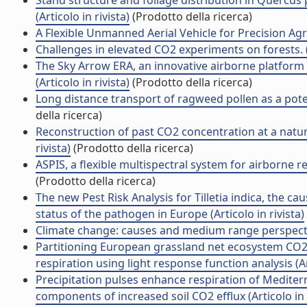
Stand structure and foliage distribution in Quercus 
(Articolo in rivista)
(Prodotto della ricerca)
A Flexible Unmanned Aerial Vehicle for Precision Agric
Challenges in elevated CO2 experiments on forests. (A
The Sky Arrow ERA, an innovative airborne platfo
(Articolo in rivista)
(Prodotto della ricerca)
Long distance transport of ragweed pollen as a potentia
della ricerca)
Reconstruction of past CO2 concentration at a natura
rivista)
(Prodotto della ricerca)
ASPIS, a flexible multispectral system for airborne r
(Prodotto della ricerca)
The new Pest Risk Analysis for Tilletia indica, the c
status of the pathogen in Europe (Articolo in rivista)
Climate change: causes and medium range perspectives
Partitioning European grassland net ecosystem CO2
respiration using light response function analysis (Art
Precipitation pulses enhance respiration of Medite
components of increased soil CO2 efflux (Articolo in r