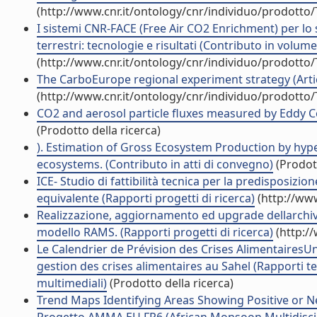
(http://www.cnr.it/ontology/cnr/individuo/prodotto
I sistemi CNR-FACE (Free Air CO2 Enrichment) per lo 
terrestri: tecnologie e risultati (Contributo in volume
(http://www.cnr.it/ontology/cnr/individuo/prodotto
The CarboEurope regional experiment strategy (Artico
(http://www.cnr.it/ontology/cnr/individuo/prodotto
CO2 and aerosol particle fluxes measured by Eddy Cov
(Prodotto della ricerca)
). Estimation of Gross Ecosystem Production by hyp
ecosystems. (Contributo in atti di convegno)
(Prodott
ICE- Studio di fattibilità tecnica per la predisposizio
equivalente (Rapporti progetti di ricerca)
(http://www
Realizzazione, aggiornamento ed upgrade dellarchivio
modello RAMS. (Rapporti progetti di ricerca)
(http:/
Le Calendrier de Prévision des Crises AlimentairesU
gestion des crises alimentaires au Sahel (Rapporti t
multimediali)
(Prodotto della ricerca)
Trend Maps Identifying Areas Showing Positive or Neg