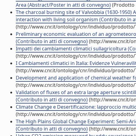
Area (Abstract/Poster in atti di convegno)
(Prodotto d
The charcoal burning site of Valvobbia (1630-1950) 
interaction with living soil organism (Contributo in a
(http://www.cnr.it/ontology/cnr/individuo/prodotto
Preliminary economic evaluation of an agrometeoro
(Contributo in atti di convegno)
(http://www.cnr.it/o
Impatti dei cambiamenti climatici sullagricoltura (C
(http://www.cnr.it/ontology/cnr/individuo/prodotto
I Cambiamenti climatici in Italia: Evidenze Vulneravili
(http://www.cnr.it/ontology/cnr/individuo/prodotto
Development and application of chemical weather for
(http://www.cnr.it/ontology/cnr/individuo/prodotto
Validation of fluxes of an extra large aperture scin
(Contributo in atti di convegno)
(http://www.cnr.it/o
Climate Change e Desertificazione: lapproccio mult
(http://www.cnr.it/ontology/cnr/individuo/prodotto
The High Plains Global Change Experiment: Semi-A
(Contributo in atti di convegno)
(http://www.cnr.it/o