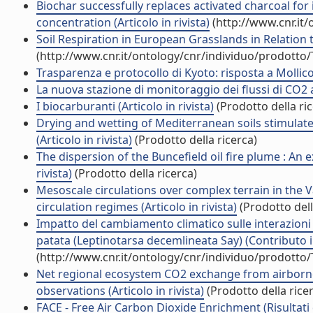
Biochar successfully replaces activated charcoal for
concentration (Articolo in rivista)
(http://www.cnr.it
Soil Respiration in European Grasslands in Relation t
(http://www.cnr.it/ontology/cnr/individuo/prodotto
Trasparenza e protocollo di Kyoto: risposta a Mollicon
La nuova stazione di monitoraggio dei flussi di CO2 a 
I biocarburanti (Articolo in rivista)
(Prodotto della ric
Drying and wetting of Mediterranean soils stimulate
(Articolo in rivista)
(Prodotto della ricerca)
The dispersion of the Buncefield oil fire plume : An 
rivista)
(Prodotto della ricerca)
Mesoscale circulations over complex terrain in the Va
circulation regimes (Articolo in rivista)
(Prodotto dell
Impatto del cambiamento climatico sulle interazioni os
patata (Leptinotarsa decemlineata Say) (Contributo i
(http://www.cnr.it/ontology/cnr/individuo/prodotto
Net regional ecosystem CO2 exchange from airborn
observations (Articolo in rivista)
(Prodotto della rice
FACE - Free Air Carbon Dioxide Enrichment (Risultati 