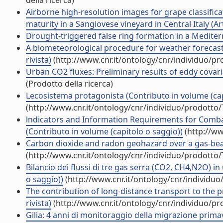
della ricerca)
Airborne high-resolution images for grape classifica
maturity in a Sangiovese vineyard in Central Italy (Arti
Drought-triggered false ring formation in a Mediterr
A biometeorological procedure for weather forecast t
rivista)
(http://www.cnr.it/ontology/cnr/individuo/p
Urban CO2 fluxes: Preliminary results of eddy covaria
(Prodotto della ricerca)
Lecosistema protagonista (Contributo in volume (cap
(http://www.cnr.it/ontology/cnr/individuo/prodotto
lndicators and Information Requirements for Combat
(Contributo in volume (capitolo o saggio))
(http://ww
Carbon dioxide and radon geohazard over a gas-bearing
(http://www.cnr.it/ontology/cnr/individuo/prodotto
Bilancio dei flussi di tre gas serra (CO2, CH4,N2O) i
o saggio))
(http://www.cnr.it/ontology/cnr/individu
The contribution of long-distance transport to the pr
rivista)
(http://www.cnr.it/ontology/cnr/individuo/p
Gilia: 4 anni di monitoraggio della migrazione primav