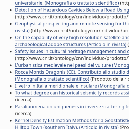
universitarie. (Monografia o trattato scientifico)
(htt
Detection of Hazardous Cavities Below a Road Using
(http://www.cnr.it/ontology/cnr/individuo/prodotto
Geophysical prospecting and remote sensing for the s
rivista)
(http://www.cnr.it/ontology/cnr/individuo/p
On the capability of very high resolution satellite 
archaeological adobe structures (Articolo in rivista)
(
Safety issues in cultural heritage management and c
(http://www.cnr.it/ontology/cnr/individuo/prodotto
L'urbanistica medievale nei paesi del vulture (Monogr
Rocca Montis Dragonis (CE). Contributo allo studio d
(Monografia o trattato scientifico)
(Prodotto della ri
Il vetro in Italia meridionale e insulare (Monografia o
To what degree can historical seismicity records assis
ricerca)
Paralipomena on uniqueness in inverse scattering fr
ricerca)
Kernel Density Estimation Methods for a Geostatisti
Hilltop Town (southern Italy). (Articolo in rivista)
(Pro