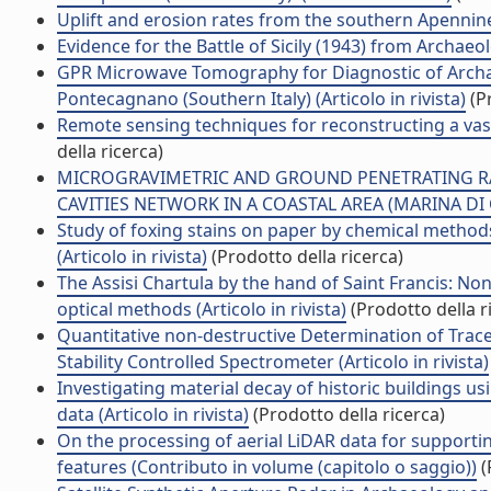
Uplift and erosion rates from the southern Apennines, 
Evidence for the Battle of Sicily (1943) from Archaeolo
GPR Microwave Tomography for Diagnostic of Archaeo
Pontecagnano (Southern Italy) (Articolo in rivista)
(Pr
Remote sensing techniques for reconstructing a vast N
della ricerca)
MICROGRAVIMETRIC AND GROUND PENETRATING R
CAVITIES NETWORK IN A COASTAL AREA (MARINA DI CAP
Study of foxing stains on paper by chemical method
(Articolo in rivista)
(Prodotto della ricerca)
The Assisi Chartula by the hand of Saint Francis: No
optical methods (Articolo in rivista)
(Prodotto della r
Quantitative non-destructive Determination of Trac
Stability Controlled Spectrometer (Articolo in rivista)
Investigating material decay of historic buildings u
data (Articolo in rivista)
(Prodotto della ricerca)
On the processing of aerial LiDAR data for support
features (Contributo in volume (capitolo o saggio))
(