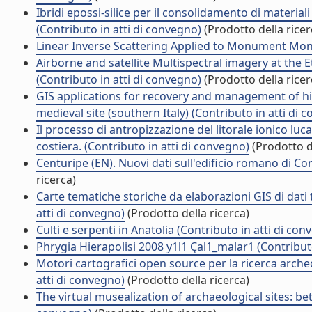
Ibridi epossi-silice per il consolidamento di materiali 
(Contributo in atti di convegno)
(Prodotto della ricer
Linear Inverse Scattering Applied to Monument Monit
Airborne and satellite Multispectral imagery at the Et
(Contributo in atti di convegno)
(Prodotto della ricer
GIS applications for recovery and management of his
medieval site (southern Italy) (Contributo in atti di 
Il processo di antropizzazione del litorale ionico luc
costiera. (Contributo in atti di convegno)
(Prodotto de
Centuripe (EN). Nuovi dati sull'edificio romano di Co
ricerca)
Carte tematiche storiche da elaborazioni GIS di dati
atti di convegno)
(Prodotto della ricerca)
Culti e serpenti in Anatolia (Contributo in atti di con
Phrygia Hierapolisi 2008 y1l1 Çal1_malar1 (Contribut
Motori cartografici open source per la ricerca archeol
atti di convegno)
(Prodotto della ricerca)
The virtual musealization of archaeological sites: 