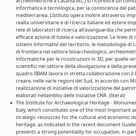
archeometriche a Catania etc.) si riconosce un comun
informatica e tecnologica, per la conoscenza del pat
mediterranea. LIstituto opera inoltre attraverso impo
realta universitarie e di ricerca italiane ed estere i
rete di laboratori di ricerca all'avanguardia che per
efficace azione di tutela e valorizzazione. Le linee di
sistemi informativi del territorio, le metodologie di
di frontiera nel settore bioarcheologico, archeomet
informatiche per le ricostruzioni in 3D, per quelle virt
scientifici nel settore della divulgazione e della pr
quadro lIBAM lavora in stretta collaborazione con il
creare, nelle varie regioni del Sud, in accordo con Min
realizzazione di iniziative di valorizzazione del pat
elaborati nellambito delle iniziative CNR. (literal)
The Institute for Archaeological Heritage - Monument
Italy, which constitutes one of the most important a
strategic resources for the cultural and economic de
heritage, as indicated in the recent document Guidel
presents a strong potentiality for occupation, in pa