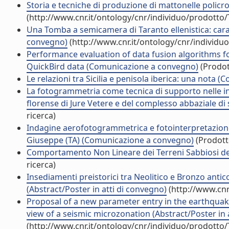
Storia e tecniche di produzione di mattonelle policr
(http://www.cnr.it/ontology/cnr/individuo/prodotto
Una Tomba a semicamera di Taranto ellenistica: caratt
convegno)
(http://www.cnr.it/ontology/cnr/individ
Performance evaluation of data fusion algorithms for
QuickBird data (Comunicazione a convegno)
(Prodott
Le relazioni tra Sicilia e penisola iberica: una nota
La fotogrammetria come tecnica di supporto nelle in
florense di Jure Vetere e del complesso abbaziale d
ricerca)
Indagine aerofotogrammetrica e fotointerpretazione 
Giuseppe (TA) (Comunicazione a convegno)
(Prodotto
Comportamento Non Lineare dei Terreni Sabbiosi del
ricerca)
Insediamenti preistorici tra Neolitico e Bronzo anti
(Abstract/Poster in atti di convegno)
(http://www.cnr
Proposal of a new parameter entry in the earthquake 
view of a seismic microzonation (Abstract/Poster in 
(http://www.cnr.it/ontology/cnr/individuo/prodotto