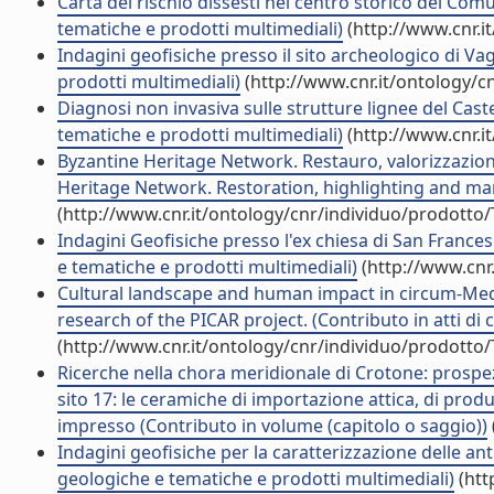
Carta del rischio dissesti nel centro storico del Com
tematiche e prodotti multimediali)
(http://www.cnr.i
Indagini geofisiche presso il sito archeologico di Va
prodotti multimediali)
(http://www.cnr.it/ontology/c
Diagnosi non invasiva sulle strutture lignee del Caste
tematiche e prodotti multimediali)
(http://www.cnr.i
Byzantine Heritage Network. Restauro, valorizzazion
Heritage Network. Restoration, highlighting and ma
(http://www.cnr.it/ontology/cnr/individuo/prodotto
Indagini Geofisiche presso l'ex chiesa di San Frances
e tematiche e prodotti multimediali)
(http://www.cnr
Cultural landscape and human impact in circum-Medi
research of the PICAR project. (Contributo in atti di
(http://www.cnr.it/ontology/cnr/individuo/prodotto
Ricerche nella chora meridionale di Crotone: prospezi
sito 17: le ceramiche di importazione attica, di produ
impresso (Contributo in volume (capitolo o saggio))
Indagini geofisiche per la caratterizzazione delle anti
geologiche e tematiche e prodotti multimediali)
(htt