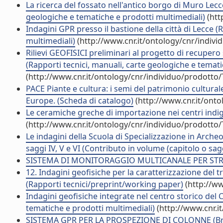
La ricerca del fossato nell'antico borgo di Muro Lecc
geologiche e tematiche e prodotti multimediali)
(htt
Indagini GPR presso il bastione della città di Lecce 
multimediali)
(http://www.cnr.it/ontology/cnr/indiv
Rilievi GEOFISICI preliminari al progetto di recupe
(Rapporti tecnici, manuali, carte geologiche e temati
(http://www.cnr.it/ontology/cnr/individuo/prodotto
PACE Piante e cultura: i semi del patrimonio cultural
Europe. (Scheda di catalogo)
(http://www.cnr.it/ont
Le ceramiche greche di importazione nei centri indige
(http://www.cnr.it/ontology/cnr/individuo/prodotto
Le indagini della Scuola di Specializzazione in Archeol
saggi IV, V e VI (Contributo in volume (capitolo o sag
SISTEMA DI MONITORAGGIO MULTICANALE PER STRU
12. Indagini geofisiche per la caratterizzazione del 
(Rapporti tecnici/preprint/working paper)
(http://ww
Indagini geofisiche integrate nel centro storico del 
tematiche e prodotti multimediali)
(http://www.cnr.i
SISTEMA GPR PER LA PROSPEZIONE DI COLONNE (Br