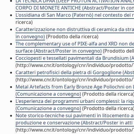
LA TECNICA DPAA (DEEP PROTON ACTIVATION ANAL
CORPO DI MONETE ANTICHE (Abstract/Poster in co
L'ossidiana di San Marco (Paternò) nel contesto dei r
ricerca)
Caratterizzazione non distruttiva di ceramica da strato
in convegno)
(Prodotto della ricerca)
The complementary use of PIXE-alfa and XRD non dest
surface (Abstract/Poster in convegno)
(Prodotto dell
Cocciopesti e tessellati pavimentali da Brundisium (A
(http://www.cnr.it/ontology/cnr/individuo/prodotto
Caratteri petrofisici della pietra di Gorgoglione (Abs
(http://www.cnr.it/ontology/cnr/individuo/prodotto
Metal Artefacts from Early Bronze Age Poliochni on 
(Comunicazione a convegno)
(Prodotto della ricerca
L'esperienza dei programmi urbani complessi: la riqu
(Comunicazione a convegno)
(Prodotto della ricerca
Note storico-tecniche sui pavimenti in litocemento ar
produzione e conservazione (Abstract/Poster in atti
(http://www.cnr.it/ontology/cnr/individuo/prodotto