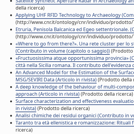
Satellite Synthetic Aperture Radar in Archaeology and
della ricerca)
Applying UHF RFID Technology to Archaeology (Com
(http://www.cnr.it/ontology/cnr/individuo/prodotto
Etruria, Penisola Balcanica ed Egeo settentrionale. (
(http://www.cnr.it/ontology/cnr/individuo/prodotto
«Where to go from there?». Una rete cluster per lo 
(Contributo in volume (capitolo o saggio))
(Prodotto 
«Fructuosissima atque opportunissima provincia» (Cic. 
città nella Sicilia romana. Il contributo dell'evidenza
An Advanced Model for the Estimation of the Surfac
MSG/SEVIRI Data (Articolo in rivista)
(Prodotto della 
A deep knowledge of the behaviour of multi-compone
approach (Articolo in rivista)
(Prodotto della ricerca)
Surface characterization and effectiveness evaluation
in rivista)
(Prodotto della ricerca)
Analisi chimiche dei residui organici (Contributo in 
Taranto tra età ellenistica e romanizzazione: Rituali
ricerca)