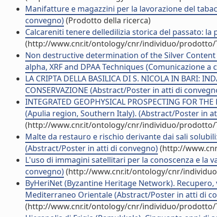
Manifatture e magazzini per la lavorazione del tabac
convegno)
(Prodotto della ricerca)
Calcareniti tenere delledilizia storica del passato: la
(http://www.cnr.it/ontology/cnr/individuo/prodotto
Non destructive determination of the Silver Conten
alpha, XRF and DPAA Techniques (Comunicazione a 
LA CRIPTA DELLA BASILICA DI S. NICOLA IN BARI: 
CONSERVAZIONE (Abstract/Poster in atti di convegn
INTEGRATED GEOPHYSICAL PROSPECTING FOR THE R
(Apulia region, Southern Italy). (Abstract/Poster in a
(http://www.cnr.it/ontology/cnr/individuo/prodotto
Malte da restauro e rischio derivante dai sali solubi
(Abstract/Poster in atti di convegno)
(http://www.cnr
L'uso di immagini satellitari per la conoscenza e la 
convegno)
(http://www.cnr.it/ontology/cnr/individ
ByHeriNet (Byzantine Heritage Network). Recupero, v
Mediterraneo Orientale (Abstract/Poster in atti di 
(http://www.cnr.it/ontology/cnr/individuo/prodotto