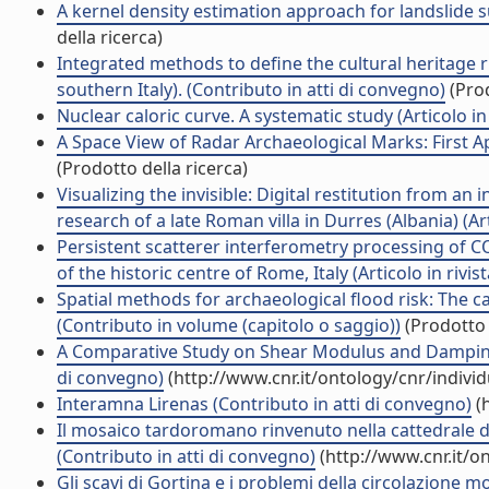
A kernel density estimation approach for landslide s
della ricerca)
Integrated methods to define the cultural heritage r
southern Italy). (Contributo in atti di convegno)
(Prod
Nuclear caloric curve. A systematic study (Articolo in 
A Space View of Radar Archaeological Marks: First A
(Prodotto della ricerca)
Visualizing the invisible: Digital restitution from a
research of a late Roman villa in Durres (Albania) (Arti
Persistent scatterer interferometry processing of
of the historic centre of Rome, Italy (Articolo in rivist
Spatial methods for archaeological flood risk: The cas
(Contributo in volume (capitolo o saggio))
(Prodotto 
A Comparative Study on Shear Modulus and Damping R
di convegno)
(http://www.cnr.it/ontology/cnr/indiv
Interamna Lirenas (Contributo in atti di convegno)
(h
Il mosaico tardoromano rinvenuto nella cattedrale d
(Contributo in atti di convegno)
(http://www.cnr.it/o
Gli scavi di Gortina e i problemi della circolazione 