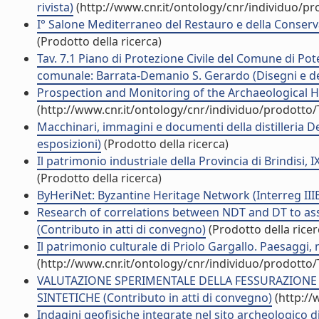
rivista)
(http://www.cnr.it/ontology/cnr/individuo/p
I° Salone Mediterraneo del Restauro e della Conserva
(Prodotto della ricerca)
Tav. 7.1 Piano di Protezione Civile del Comune di Pot
comunale: Barrata-Demanio S. Gerardo (Disegni e d
Prospection and Monitoring of the Archaeological Her
(http://www.cnr.it/ontology/cnr/individuo/prodotto
Macchinari, immagini e documenti della distilleria D
esposizioni)
(Prodotto della ricerca)
Il patrimonio industriale della Provincia di Brindisi
(Prodotto della ricerca)
ByHeriNet: Byzantine Heritage Network (Interreg IIIB
Research of correlations between NDT and DT to ass
(Contributo in atti di convegno)
(Prodotto della ricer
Il patrimonio culturale di Priolo Gargallo. Paesaggi, 
(http://www.cnr.it/ontology/cnr/individuo/prodotto
VALUTAZIONE SPERIMENTALE DELLA FESSURAZIONE D
SINTETICHE (Contributo in atti di convegno)
(http://
Indagini geofisiche integrate nel sito archeologico d