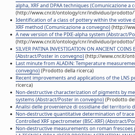
alpha, XRF and DPAA techniques (Comunicazione a 
(http://www.cnr.it/ontology/cnr/individuo/prodotto
Identification of a class of pottery within the votiv
XRF method (Comunicazione a convegno)
(http://ww
A new version of the PIXE-alpha system (Abstract/Po
(http://www.cnr.it/ontology/cnr/individuo/prodotto
SILVER PATINA INVESTIGATION ON ANCIENT COIN
(Abstract/Poster in convegno)
(http://www.cnr.it/on
Last minute from ALADiN: Temperature measurements i
convegno)
(Prodotto della ricerca)
Recent improvements and applications of the LNS po
ricerca)
Non-destructive characterization of pigments by m
systems (Abstract/Poster in convegno)
(Prodotto del
Analisi delle provenienze di ossidiane del territorio 
Non-destructive quantitative determination of trace 
Controlled XRF spectrometer (BSC-XRF) (Abstract/Po
Non-destructive measurements on roman frescoes p