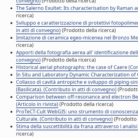
convegno)
(Prodotto della ricerca)
The Salerno Exultet: Its characterisation by Raman a
ricerca)
Sviluppo e caratterizzazione di protettivi fotopolimeriz
in atti di convegno)
(Prodotto della ricerca)
Imitazione di ceramica egeo-micenea nel Bronzo Medi
ricerca)
Apporti della fotografia aerea all' identificazione del
convegno)
(Prodotto della ricerca)
Historical aerial photographs: the case of Caere (Con
In Situ and Laboratory Dynamic Characterization of C
Collasso di cavità antropiche e sviluppo di piping-sin
(Basilicata). (Contributo in atti di convegno)
(Prodotto
Comparison between off-resonance and electron Ber
(Articolo in rivista)
(Prodotto della ricerca)
ProTeCT-Cult WebGIS: uno strumento di conoscenza pe
Culturale. (Contributo in atti di convegno)
(Prodotto 
Stima della suscettibilità da frana attraverso l analis
ricerca)