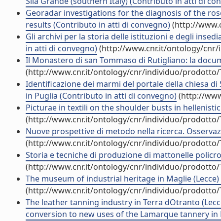
Sila Grande (southern Italy) (Contributo in atti di c
Georadar investigations for the diagnosis of the ros
results (Contributo in atti di convegno)
(http://www.c
Gli archivi per la storia delle istituzioni e degli ins
in atti di convegno)
(http://www.cnr.it/ontology/cnr
Il Monastero di san Tommaso di Rutigliano: la docu
(http://www.cnr.it/ontology/cnr/individuo/prodotto
Identificazione dei marmi del portale della chiesa di
in Puglia (Contributo in atti di convegno)
(http://www
Picturae in textili on the shoulder busts in hellenistic
(http://www.cnr.it/ontology/cnr/individuo/prodotto
Nuove prospettive di metodo nella ricerca. Osservazi
(http://www.cnr.it/ontology/cnr/individuo/prodotto
Storia e tecniche di produzione di mattonelle policr
(http://www.cnr.it/ontology/cnr/individuo/prodotto
The museum of industrial heritage in Maglie (Lecce) 
(http://www.cnr.it/ontology/cnr/individuo/prodotto
The leather tanning industry in Terra dOtranto (Lecc
conversion to new uses of the Lamarque tannery in M