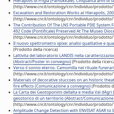
Hierapolis di Frigia (Pamukkale). Cinquanta anni di sc
(http://www.cnr.it/ontology/cnr/individuo/prodotto
Excavation and Restoration Works at Hierapolis, 2006
(http://www.cnr.it/ontology/cnr/individuo/prodotto
The Contribution Of The LNS Portable PIXE System F
492 Code (Pontificale) Preserved At The Museo Dioces
(http://www.cnr.it/ontology/cnr/individuo/prodotto
Il nuovo spettrometro xpixe: analisi qualitative e qua
(Prodotto della ricerca)
Lattivita del laboratorio LANDIS nella caratterizzazio
(Abstract/Poster in convegno)
(Prodotto della ricerc
Verso il sonno eterno. Camomilla nel rituale funerari
(http://www.cnr.it/ontology/cnr/individuo/prodotto
Materials of decorative stuccoes on an historic theat
fire effects (Comunicazione a convegno)
(Prodotto de
La Carta dei Geotoponimi dellalta e media Val dAgr
geostorico di un territorio (Abstract/Comunicazione 
(http://www.cnr.it/ontology/cnr/individuo/prodotto
Amplitude Change Detection with ENVISAT ASAR to Im