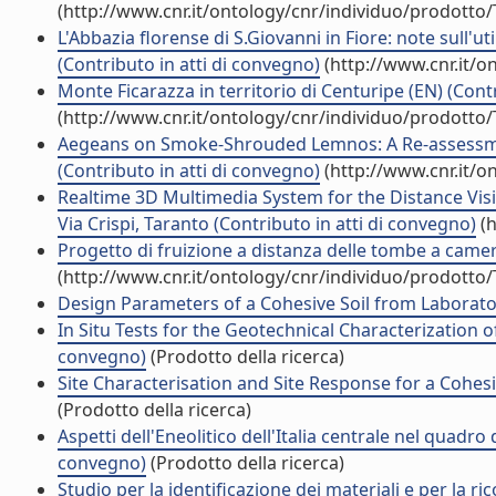
(http://www.cnr.it/ontology/cnr/individuo/prodotto
L'Abbazia florense di S.Giovanni in Fiore: note sull'ut
(Contributo in atti di convegno)
(http://www.cnr.it/o
Monte Ficarazza in territorio di Centuripe (EN) (Cont
(http://www.cnr.it/ontology/cnr/individuo/prodotto
Aegeans on Smoke-Shrouded Lemnos: A Re-assessmen
(Contributo in atti di convegno)
(http://www.cnr.it/o
Realtime 3D Multimedia System for the Distance Visi
Via Crispi, Taranto (Contributo in atti di convegno)
(h
Progetto di fruizione a distanza delle tombe a camera
(http://www.cnr.it/ontology/cnr/individuo/prodotto
Design Parameters of a Cohesive Soil from Laborator
In Situ Tests for the Geotechnical Characterization of
convegno)
(Prodotto della ricerca)
Site Characterisation and Site Response for a Cohesiv
(Prodotto della ricerca)
Aspetti dell'Eneolitico dell'Italia centrale nel quadro
convegno)
(Prodotto della ricerca)
Studio per la identificazione dei materiali e per la r