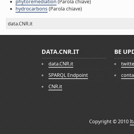
phytoremediation
(Parola chiave)
hydrocarbons
(Parola chiave)
data.CNR.it
DATA.CNR.IT
BE UP
data.CNR.it
twitt
SPARQL Endpoint
conta
CNR.it
Copyright © 2010
I