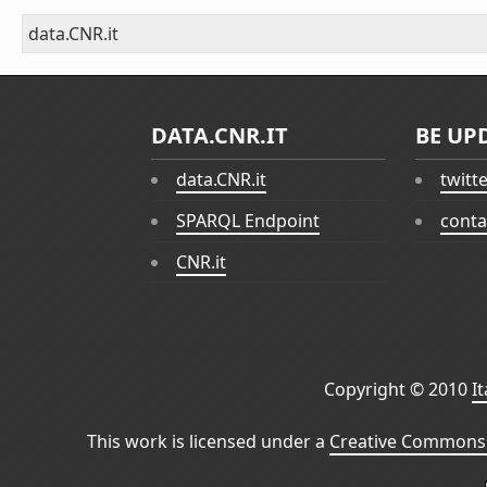
data.CNR.it
DATA.CNR.IT
BE UP
data.CNR.it
twitt
SPARQL Endpoint
conta
CNR.it
Copyright © 2010
I
This work is licensed under a
Creative Commons 