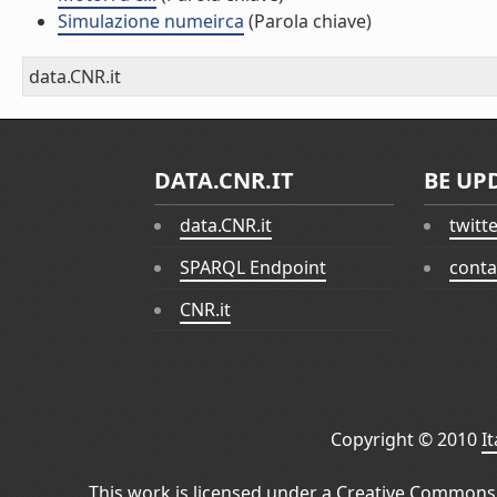
Simulazione numeirca
(Parola chiave)
data.CNR.it
DATA.CNR.IT
BE UP
data.CNR.it
twitt
SPARQL Endpoint
conta
CNR.it
Copyright © 2010
I
This work is licensed under a
Creative Commons 