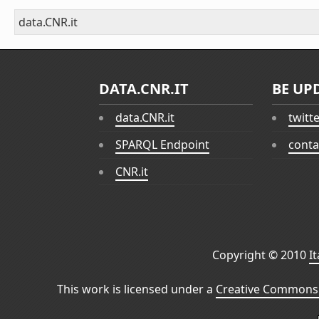
data.CNR.it
DATA.CNR.IT
BE UP
data.CNR.it
twitt
SPARQL Endpoint
conta
CNR.it
Copyright © 2010
I
This work is licensed under a
Creative Commons 