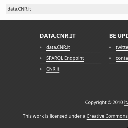
data.CNR.it
DATA.CNR.IT
BE UP
data.CNR.it
twitt
SPARQL Endpoint
conta
CNR.it
Copyright © 2010
I
This work is licensed under a
Creative Commons 