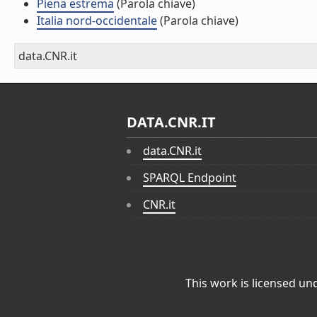
Piena estrema
(Parola chiave)
Italia nord-occidentale
(Parola chiave)
data.CNR.it
DATA.CNR.IT
data.CNR.it
SPARQL Endpoint
CNR.it
This work is licensed un