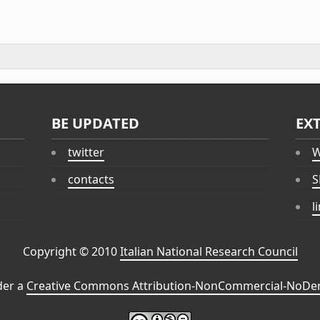
BE UPDATED
EX
twitter
W
contacts
S
l
Copyright © 2010
Italian National Research Council
der a
Creative Commons Attribution-NonCommercial-NoDeri