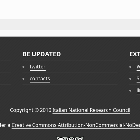
BE UPDATED
EX
twitter
W
contacts
S
l
Copyright © 2010
Italian National Research Council
der a
Creative Commons Attribution-NonCommercial-NoDeri