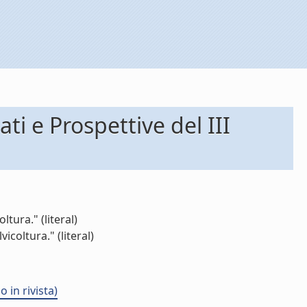
ti e Prospettive del III
tura." (literal)
icoltura." (literal)
 in rivista)