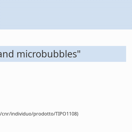
 and microbubbles"
y/cnr/individuo/prodotto/TIPO1108)