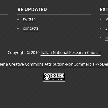
BE UPDATED
EX
twitter
W
contacts
S
l
Copyright © 2010
Italian National Research Council
der a
Creative Commons Attribution-NonCommercial-NoDeri