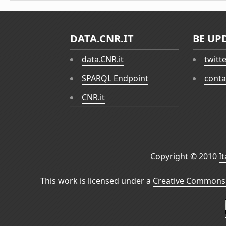
DATA.CNR.IT
BE UP
data.CNR.it
twitt
SPARQL Endpoint
conta
CNR.it
Copyright © 2010
I
This work is licensed under a
Creative Commons 