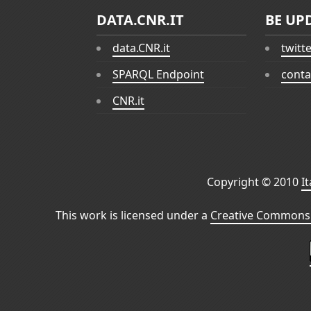
DATA.CNR.IT
BE UP
data.CNR.it
twitt
SPARQL Endpoint
conta
CNR.it
Copyright © 2010
I
This work is licensed under a
Creative Commons 