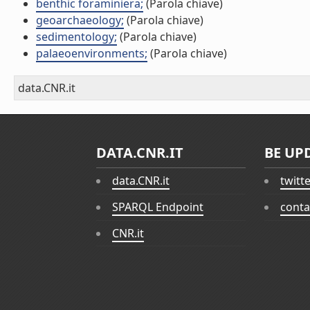
benthic foraminiera;
(Parola chiave)
geoarchaeology;
(Parola chiave)
sedimentology;
(Parola chiave)
palaeoenvironments;
(Parola chiave)
data.CNR.it
DATA.CNR.IT
BE UP
data.CNR.it
twitt
SPARQL Endpoint
conta
CNR.it