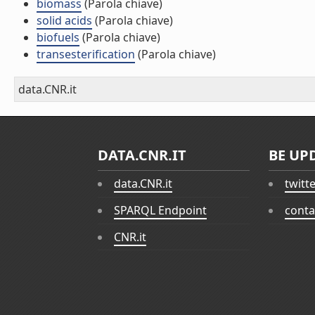
biomass
(Parola chiave)
solid acids
(Parola chiave)
biofuels
(Parola chiave)
transesterification
(Parola chiave)
data.CNR.it
DATA.CNR.IT
BE UP
data.CNR.it
twitt
SPARQL Endpoint
conta
CNR.it