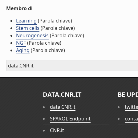
Membro di
Learning
(Parola chiave)
Stem cells
(Parola chiave)
Neurogenesis
(Parola chiave)
NGF
(Parola chiave)
Aging
(Parola chiave)
data.CNR.it
DATA.CNR.IT
BE UP
data.CNR.it
twitt
SPARQL Endpoint
conta
CNR.it