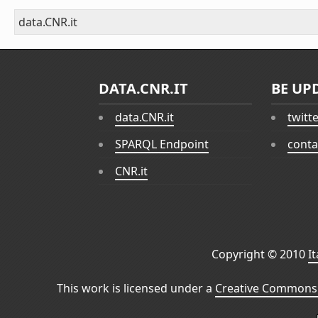
data.CNR.it
DATA.CNR.IT
BE UP
data.CNR.it
twitt
SPARQL Endpoint
conta
CNR.it
Copyright © 2010
I
This work is licensed under a
Creative Commons 