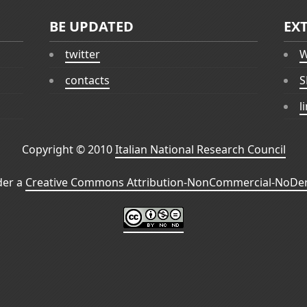
BE UPDATED
EX
twitter
W
contacts
S
l
Copyright © 2010
Italian National Research Council
der a
Creative Commons Attribution-NonCommercial-NoDeri