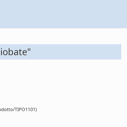
niobate"
rodotto/TIPO1101)