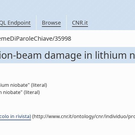
QL Endpoint
Browse
CNR.it
siemeDiParoleChiave/35998
of ion-beam damage in lithium 
ium niobate" (literal)
niobate" (literal)
olo in rivista)
(http://www.cnr.it/ontology/cnr/individuo/p