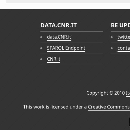
DATA.CNR.IT
BE UP
data.CNR.it
twitt
SPARQL Endpoint
conta
CNR.it
Copyright © 2010
I
This work is licensed under a
Creative Commons 