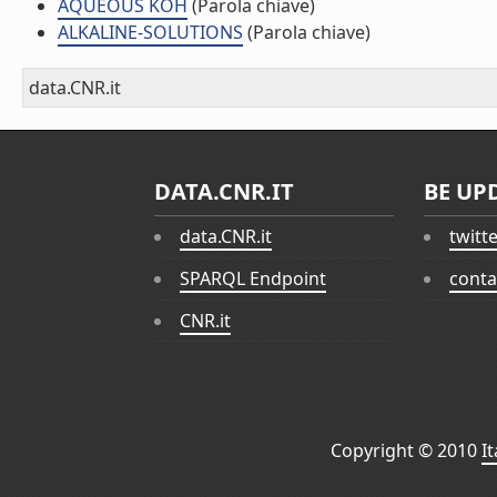
AQUEOUS KOH
(Parola chiave)
ALKALINE-SOLUTIONS
(Parola chiave)
data.CNR.it
DATA.CNR.IT
BE UP
data.CNR.it
twitt
SPARQL Endpoint
conta
CNR.it
Copyright © 2010
I