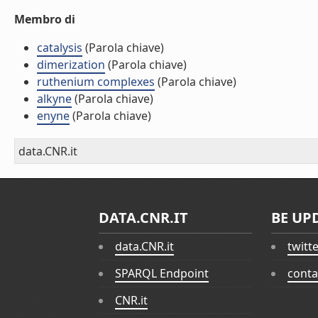
Membro di
catalysis
(Parola chiave)
dimerization
(Parola chiave)
ruthenium complexes
(Parola chiave)
alkyne
(Parola chiave)
enyne
(Parola chiave)
data.CNR.it
DATA.CNR.IT
BE UP
data.CNR.it
twitt
SPARQL Endpoint
conta
CNR.it