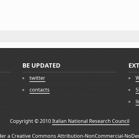
BE UPDATED
EX
twitter
W
contacts
S
l
Copyright © 2010
Italian National Research Council
der a
Creative Commons Attribution-NonCommercial-NoDeri